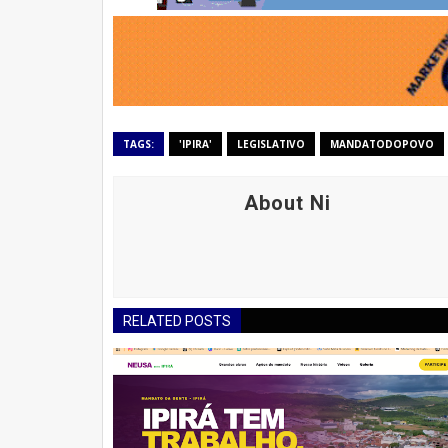
TAGS:
'IPIRA'
LEGISLATIVO
MANDATODOPOVO
About Ni
RELATED POSTS