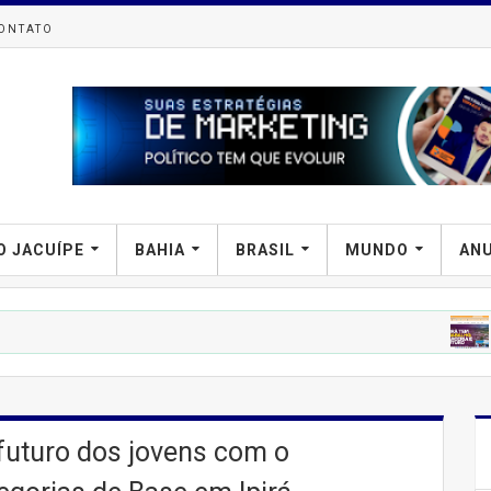
ONTATO
O JACUÍPE
BAHIA
BRASIL
MUNDO
AN
'IPIRA'

futuro dos jovens com o