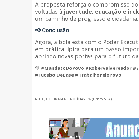
A proposta reforça o compromisso d
voltadas à
juventude, educação e incl
um caminho de progresso e cidadania.
📢 Conclusão
Agora, a bola está com o Poder Execut
em prática, Ipirá dará um passo impor
abrindo novas portas para o futuro da
💚
#MandatoDoPovo #RobervalVereador #Es
#FutebolDeBase #TrabalhoPeloPovo
REDAÇÃO E IMAGENS: NOTÍCIAS iPW (Denny Silva)