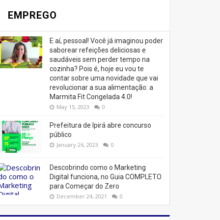
EMPREGO
E aí, pessoal! Você já imaginou poder
saborear refeições deliciosas e
saudáveis ​​sem perder tempo na
cozinha? Pois é, hoje eu vou te
contar sobre uma novidade que vai
revolucionar a sua alimentação: a
Marmita Fit Congelada 4.0!
May 15, 2023
0
Prefeitura de Ipirá abre concurso
público
January 26, 2023
0
Descobrindo como o Marketing
Digital funciona, no Guia COMPLETO
para Começar do Zero
December 24, 2021
0