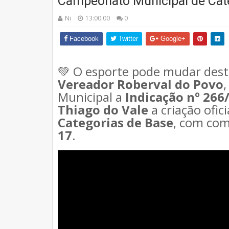
Campeonato Municipal de Cate
Ni
13:00:00
0
Facebook
Twitter
Google+
💚 O esporte pode mudar desti
Vereador Roberval do Povo
Municipal a
Indicação nº 266
Thiago do Vale
a criação ofic
Categorias de Base
, com com
17
.