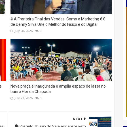
🌐 A Fronteira Final das Vendas: Como o Marketing 6.0
de Denny Silva Une o Melhor do Físico e do Digital
July 28, 2026
0
e
Nova praça é inaugurada e amplia espaço de lazer no
bairro Flor da Chapada
July 23, 2026
0
NEXT
cas
🗣️ Prefeito Thiago do Vale esclarece veto