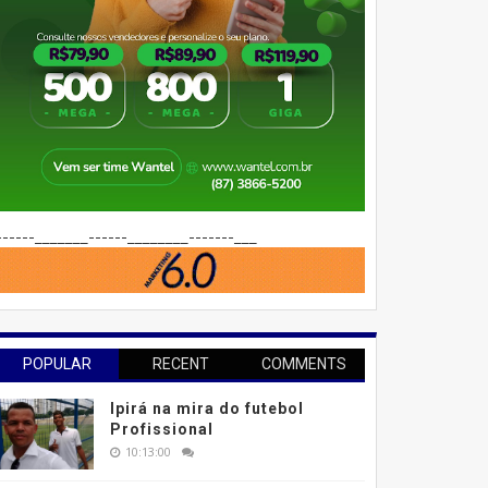
------_______------________-------___
POPULAR
RECENT
COMMENTS
Ipirá na mira do futebol
Profissional
10:13:00