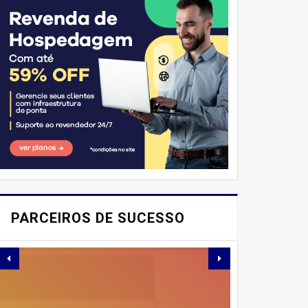
E AÍ, PESSOAL! VOCÊ JÁ
IMAGINOU PODER
PARCEIROS DE SUCESSO
SABOREAR REFEIÇÕES
DELICIOSAS E
SAUDÁVEIS ​​SEM PERDER