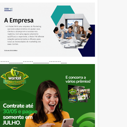
------_______------________-------___