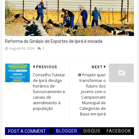
Reforma do Ginásio de Esportes de Ipirá é iniciada
August 06, 2026
0
PREVIOUS
NEXT
Conselho Tutelar
⚽ Projeto quer
de Ipirá divulga
transformar o
horários de
futuro dos
funcionamento e
jovens com o
canais de
Campeonato
atendimento à
Municipal de
população
Categorias de
Base em Ipirá
BLOGGER
DISQUS
FACEBOOK
POST A COMMENT