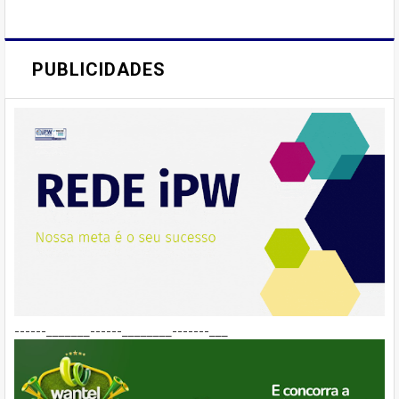
PUBLICIDADES
------_______------________-------___