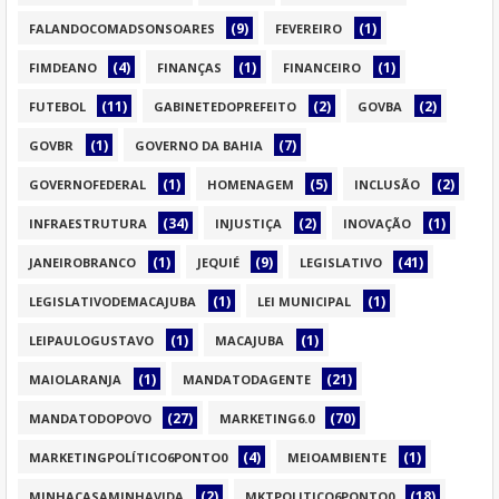
(9)
(1)
FALANDOCOMADSONSOARES
FEVEREIRO
(4)
(1)
(1)
FIMDEANO
FINANÇAS
FINANCEIRO
(11)
(2)
(2)
FUTEBOL
GABINETEDOPREFEITO
GOVBA
(1)
(7)
GOVBR
GOVERNO DA BAHIA
(1)
(5)
(2)
GOVERNOFEDERAL
HOMENAGEM
INCLUSÃO
(34)
(2)
(1)
INFRAESTRUTURA
INJUSTIÇA
INOVAÇÃO
(1)
(9)
(41)
JANEIROBRANCO
JEQUIÉ
LEGISLATIVO
(1)
(1)
LEGISLATIVODEMACAJUBA
LEI MUNICIPAL
(1)
(1)
LEIPAULOGUSTAVO
MACAJUBA
(1)
(21)
MAIOLARANJA
MANDATODAGENTE
(27)
(70)
MANDATODOPOVO
MARKETING6.0
(4)
(1)
MARKETINGPOLÍTICO6PONTO0
MEIOAMBIENTE
(2)
(18)
MINHACASAMINHAVIDA
MKTPOLITICO6PONTO0