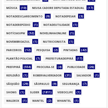
(10)
(17)
MÚSICA
NEUSA CADORE DEPUTADA ESTADUAL
(9)
(3)
NOTADEESCLARECIMENTO
NOTADEPESAR
(1)
(1)
NOTADEREPÚDIO
NOTADEUTILIDADE
(52)
(1)
NOTÍCIASIPW
NOVELINHAONLINE
(1)
(1)
NOVEMBROAZUL
NUTRICIONISTA
(12)
(2)
(42)
PARCEIROS
PESQUISA
PINTADAS
(7)
(17)
PLANTÃO POLICIAL
PREFEITURADEIPIRÁ
(554)
(4)
(26)
PREFIPIRÁ
PROCURA-SE
PUBLICIDADE
(1)
(31)
(1)
REFLEXÃO
ROBERVALVEREADOR
SALVADOR
(29)
(9)
(7)
SÃOJOÃO
SÃOPAULO
SEGURANÇA
(1)
(1811)
(1)
SHOWS
SLIDER
VIDEOCLIPE
(1)
(2)
(1)
WALDECK
WANTEL
WHANTEL