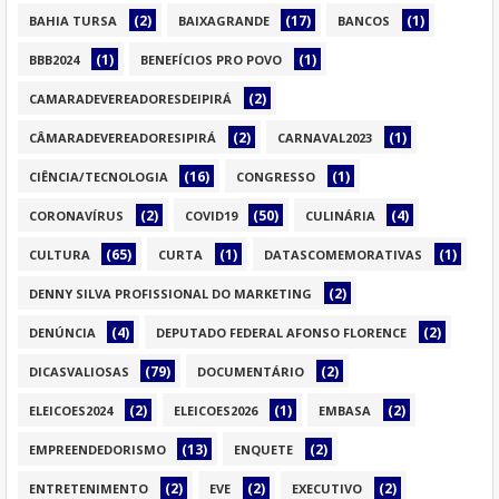
(2)
(17)
(1)
BAHIA TURSA
BAIXAGRANDE
BANCOS
(1)
(1)
BBB2024
BENEFÍCIOS PRO POVO
(2)
CAMARADEVEREADORESDEIPIRÁ
(2)
(1)
CÂMARADEVEREADORESIPIRÁ
CARNAVAL2023
(16)
(1)
CIÊNCIA/TECNOLOGIA
CONGRESSO
(2)
(50)
(4)
CORONAVÍRUS
COVID19
CULINÁRIA
(65)
(1)
(1)
CULTURA
CURTA
DATASCOMEMORATIVAS
(2)
DENNY SILVA PROFISSIONAL DO MARKETING
(4)
(2)
DENÚNCIA
DEPUTADO FEDERAL AFONSO FLORENCE
(79)
(2)
DICASVALIOSAS
DOCUMENTÁRIO
(2)
(1)
(2)
ELEICOES2024
ELEICOES2026
EMBASA
(13)
(2)
EMPREENDEDORISMO
ENQUETE
(2)
(2)
(2)
ENTRETENIMENTO
EVE
EXECUTIVO