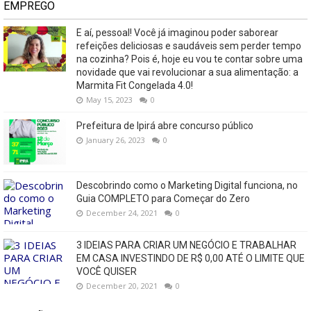
EMPREGO
E aí, pessoal! Você já imaginou poder saborear
refeições deliciosas e saudáveis ​​sem perder tempo
na cozinha? Pois é, hoje eu vou te contar sobre uma
novidade que vai revolucionar a sua alimentação: a
Marmita Fit Congelada 4.0!
May 15, 2023
0
Prefeitura de Ipirá abre concurso público
January 26, 2023
0
Descobrindo como o Marketing Digital funciona, no
Guia COMPLETO para Começar do Zero
December 24, 2021
0
3 IDEIAS PARA CRIAR UM NEGÓCIO E TRABALHAR
EM CASA INVESTINDO DE R$ 0,00 ATÉ O LIMITE QUE
VOCÊ QUISER
December 20, 2021
0