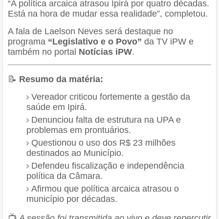
“A política arcaica atrasou Ipirá por quatro décadas.
Está na hora de mudar essa realidade”, completou.
A fala de Laelson Neves será destaque no
programa
“Legislativo e o Povo”
da TV iPW e
também no portal
Notícias iPW
.
📝
Resumo da matéria:
Vereador criticou fortemente a gestão da
saúde em Ipirá.
Denunciou falta de estrutura na UPA e
problemas em prontuários.
Questionou o uso dos R$ 23 milhões
destinados ao Município.
Defendeu fiscalização e independência
política da Câmara.
Afirmou que política arcaica atrasou o
município por décadas.
📺
A sessão foi transmitida ao vivo e deve repercutir