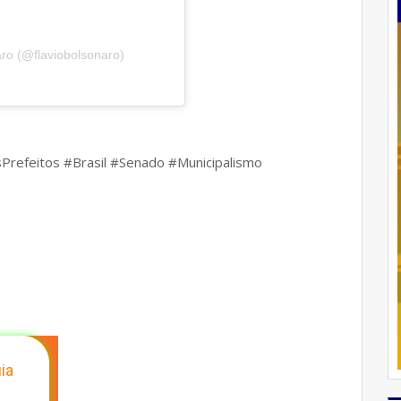
aro (@flaviobolsonaro)
sPrefeitos #Brasil #Senado #Municipalismo
ia