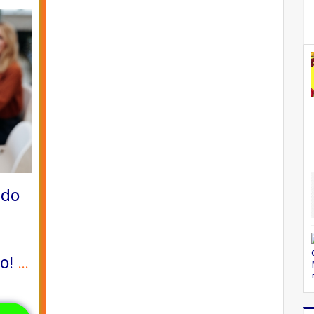
 do
ão!
…