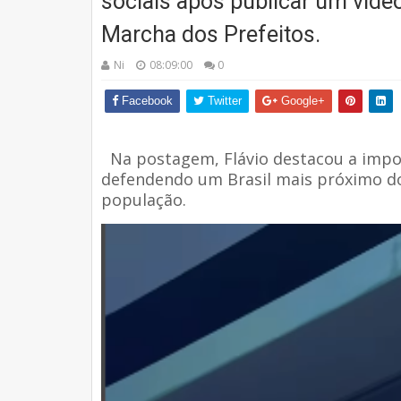
sociais após publicar um víd
Marcha dos Prefeitos.
Ni
08:09:00
0
Facebook
Twitter
Google+
Na postagem, Flávio destacou a impor
defendendo um Brasil mais próximo do
população.