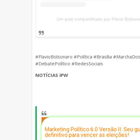
Um post compartilhado por Flávio Bolson
#FlavioBolsonaro #Política #Brasília #MarchaDo
#DebatePolítico #RedesSociais
NOTÍCIAS iPW
Marketing Político 6.0 Versão II: Seu gu
definitivo para vencer as eleições!