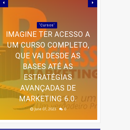
'Cursos'
IMAGINE TER ACESSO A
UM CURSO COMPLETO,
🍰 TRANSFORME SUA
QUE VAI DESDE AS
PAIXÃO POR BOLOS EM
PARCERIA LANÇA GUIA
BASES ATÉ AS
RENDA COM O CURSO DA
PROGRAMA AVANÇADO
PRÁTICO PARA QUEM
ESTRATÉGIAS
🚨 ÚLTIMAS VAGAS EM
DE TREINAMENTO DA
DESEJA EMAGRECER
CASA DOS BOLOS
AVANÇADAS DE
SEM SAIR DE CASA
MARKETING 6.0.
CASEIROS!
MEMÓRIA
IPIRÁ! 🚨
February 23, 2026
August 10, 2025
June 13, 2025
June 07, 2023
July 07, 2023
0
0
0
0
0