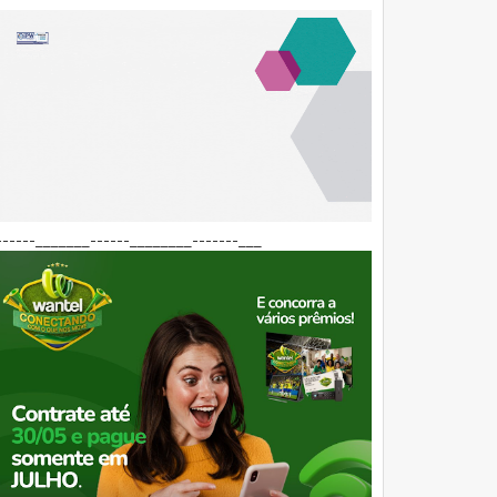
------_______------________-------___