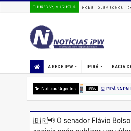
THURSDAY, AUGUST 6.
HOME
QUEM SOMOS
C
A REDE IPW
IPIRÁ
BACIA D
Notícias Urgentes
'IPIRA'
💻 IPIRÁ NA PALMA DA MÃO! C
🇧🇷📢 O senador Flávio Bolso