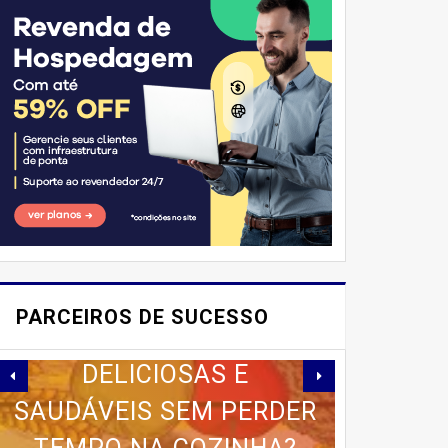
'Emprego'
E AÍ, PESSOAL! VOCÊ JÁ
IMAGINOU PODER
PARCEIROS DE SUCESSO
SABOREAR REFEIÇÕES
DELICIOSAS E
SAUDÁVEIS ​​SEM PERDER