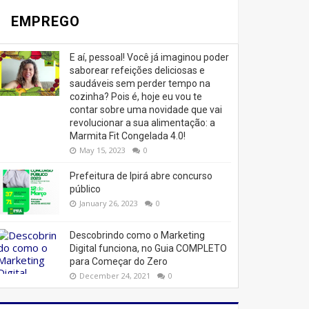
EMPREGO
E aí, pessoal! Você já imaginou poder
saborear refeições deliciosas e
saudáveis ​​sem perder tempo na
cozinha? Pois é, hoje eu vou te
contar sobre uma novidade que vai
revolucionar a sua alimentação: a
Marmita Fit Congelada 4.0!
May 15, 2023
0
Prefeitura de Ipirá abre concurso
público
January 26, 2023
0
Descobrindo como o Marketing
Digital funciona, no Guia COMPLETO
para Começar do Zero
December 24, 2021
0