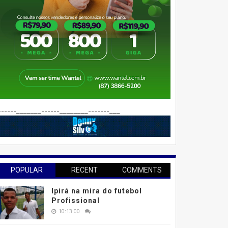
------_______------________-------___
POPULAR
RECENT
COMMENTS
Ipirá na mira do futebol
Profissional
10:13:00