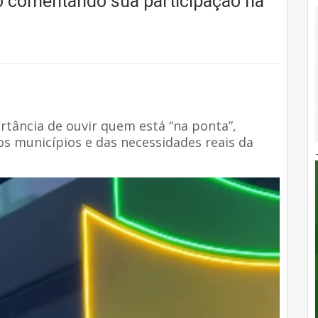
eo comentando sua participação na
tância de ouvir quem está “na ponta”,
s municípios e das necessidades reais da