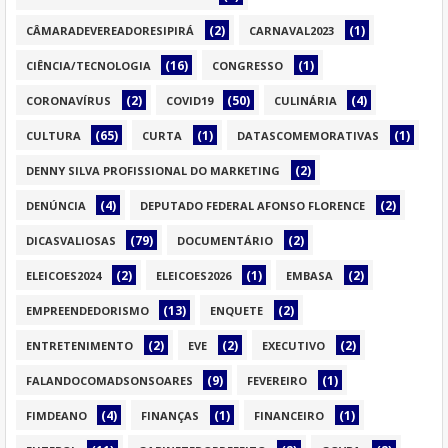
(2)
(1)
CÂMARADEVEREADORESIPIRÁ
CARNAVAL2023
(16)
(1)
CIÊNCIA/TECNOLOGIA
CONGRESSO
(2)
(50)
(4)
CORONAVÍRUS
COVID19
CULINÁRIA
(65)
(1)
(1)
CULTURA
CURTA
DATASCOMEMORATIVAS
(2)
DENNY SILVA PROFISSIONAL DO MARKETING
(4)
(2)
DENÚNCIA
DEPUTADO FEDERAL AFONSO FLORENCE
(79)
(2)
DICASVALIOSAS
DOCUMENTÁRIO
(2)
(1)
(2)
ELEICOES2024
ELEICOES2026
EMBASA
(13)
(2)
EMPREENDEDORISMO
ENQUETE
(2)
(2)
(2)
ENTRETENIMENTO
EVE
EXECUTIVO
(9)
(1)
FALANDOCOMADSONSOARES
FEVEREIRO
(4)
(1)
(1)
FIMDEANO
FINANÇAS
FINANCEIRO