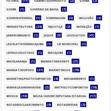
(11)
(2)
(2)
FUTEBOL
GABINETEDOPREFEITO
GOVBA
(1)
(7)
GOVBR
GOVERNO DA BAHIA
(1)
(5)
(2)
GOVERNOFEDERAL
HOMENAGEM
INCLUSÃO
(34)
(2)
(1)
INFRAESTRUTURA
INJUSTIÇA
INOVAÇÃO
(1)
(9)
(41)
JANEIROBRANCO
JEQUIÉ
LEGISLATIVO
(1)
(1)
LEGISLATIVODEMACAJUBA
LEI MUNICIPAL
(1)
(1)
LEIPAULOGUSTAVO
MACAJUBA
(1)
(21)
MAIOLARANJA
MANDATODAGENTE
(27)
(70)
MANDATODOPOVO
MARKETING6.0
(4)
(1)
MARKETINGPOLÍTICO6PONTO0
MEIOAMBIENTE
(2)
(18)
MINHACASAMINHAVIDA
MKTPOLITICO6PONTO0
(10)
(17)
MÚSICA
NEUSA CADORE DEPUTADA ESTADUAL
(9)
(3)
NOTADEESCLARECIMENTO
NOTADEPESAR