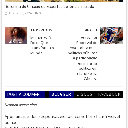
Reforma do Ginásio de Esportes de Ipirá é iniciada
August 06, 2026
0
PREVIOUS
NEXT
Mulheres: A
Vereador
Força Que
Roberval do
Transforma o
Povo cobra mais
Mundo
políticas públicas
e participação
feminina na
política em
discurso na
Câmara
BLOGGER
DISQUS
FACEBOOK
POST A COMMENT
Nenhum comentário
Após análise dos responsáveis seu cometário ficará visível
ou não.