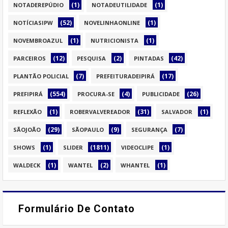
(1)
(1)
NOTADEREPÚDIO
NOTADEUTILIDADE
(52)
(1)
NOTÍCIASIPW
NOVELINHAONLINE
(1)
(1)
NOVEMBROAZUL
NUTRICIONISTA
(12)
(2)
(42)
PARCEIROS
PESQUISA
PINTADAS
(7)
(17)
PLANTÃO POLICIAL
PREFEITURADEIPIRÁ
(554)
(4)
(26)
PREFIPIRÁ
PROCURA-SE
PUBLICIDADE
(1)
(31)
(1)
REFLEXÃO
ROBERVALVEREADOR
SALVADOR
(29)
(9)
(7)
SÃOJOÃO
SÃOPAULO
SEGURANÇA
(1)
(1811)
(1)
SHOWS
SLIDER
VIDEOCLIPE
(1)
(2)
(1)
WALDECK
WANTEL
WHANTEL
Formulário De Contato