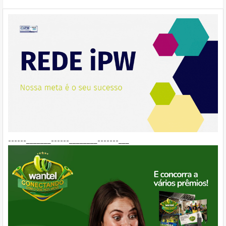
------_______------________-------___