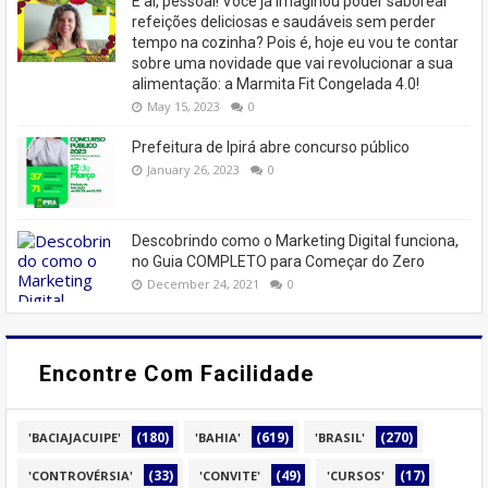
E aí, pessoal! Você já imaginou poder saborear
refeições deliciosas e saudáveis ​​sem perder
tempo na cozinha? Pois é, hoje eu vou te contar
sobre uma novidade que vai revolucionar a sua
alimentação: a Marmita Fit Congelada 4.0!
May 15, 2023
0
Prefeitura de Ipirá abre concurso público
January 26, 2023
0
Descobrindo como o Marketing Digital funciona,
no Guia COMPLETO para Começar do Zero
December 24, 2021
0
Encontre Com Facilidade
(180)
(619)
(270)
'BACIAJACUIPE'
'BAHIA'
'BRASIL'
(33)
(49)
(17)
'CONTROVÉRSIA'
'CONVITE'
'CURSOS'