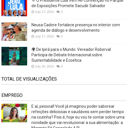
💜 O Presidente Lula Vem Aí! Convenção no Parque
de Exposições Promete Sacudir Salvador
July 27, 2026
0
Neusa Cadore fortalece presença no interior com
agenda de diálogo e desenvolvimento
July 21, 2026
0
🌍 De Ipirá para o Mundo: Vereador Roberval
Participa de Debate Internacional sobre
Sustentabilidade e Ecoética
July 20, 2026
0
TOTAL DE VISUALIZAÇÕES
EMPREGO
E aí, pessoal! Você já imaginou poder saborear
refeições deliciosas e saudáveis ​​sem perder tempo
na cozinha? Pois é, hoje eu vou te contar sobre uma
novidade que vai revolucionar a sua alimentação: a