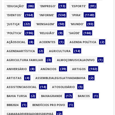
(86)
(13)
(91)
'EDUCAÇÃO'
'EMPREGO'
'ESPORTE'
(164)
(534)
(1140)
'EVENTOS'
'INFORME'
'IPIRA'
(22)
(50)
(93)
'JUSTIÇA'
'MENSAGEM'
'MUNDO'
(196)
(9)
(166)
'POLÍTICA'
'RELIGIÃO'
'SAÚDE'
(8)
(1)
(2)
AÇÃOSOCIAL
ACIDENTES
AGENDA POLÍTICA
(2)
(14)
AGENDAARTÍSTICA
AGRICULTURA
(3)
(1)
AGRICULTURA FAMILIAR
ALMOÇOMUSICALAOVIVO
(8)
(39)
(102)
ANIVERSÁRIO
ANÚNCIOS
ARTIGOS
(4)
(2)
ARTISTAS
ASSEMBLEIALEGISLATIVADABAHIA
(14)
(5)
ASSISTENCIASOCIAL
ATOSOLIDÁRIO
(2)
(17)
(1)
BAHIA TURSA
BAIXAGRANDE
BANCOS
(1)
(1)
BBB2024
BENEFÍCIOS PRO POVO
(2)
CAMARADEVEREADORESDEIPIRÁ