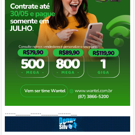
------_______------________-------___