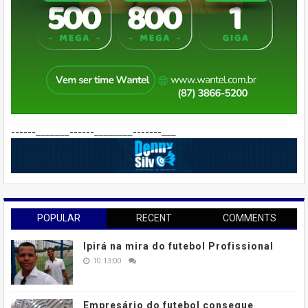
------_______------________-------___
POPULAR
RECENT
COMMENTS
Ipirá na mira do futebol Profissional
10:13:00
Empresário do futebol consegue