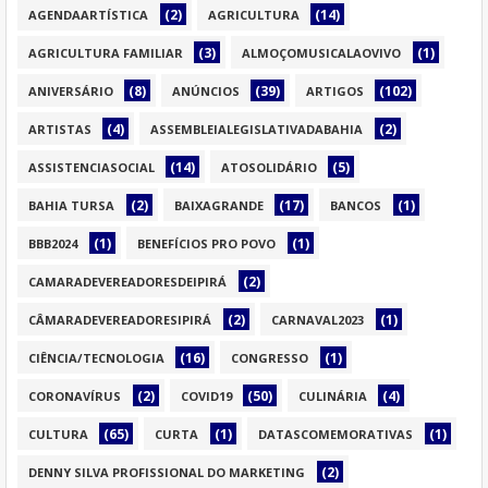
(2)
(14)
AGENDAARTÍSTICA
AGRICULTURA
(3)
(1)
AGRICULTURA FAMILIAR
ALMOÇOMUSICALAOVIVO
(8)
(39)
(102)
ANIVERSÁRIO
ANÚNCIOS
ARTIGOS
(4)
(2)
ARTISTAS
ASSEMBLEIALEGISLATIVADABAHIA
(14)
(5)
ASSISTENCIASOCIAL
ATOSOLIDÁRIO
(2)
(17)
(1)
BAHIA TURSA
BAIXAGRANDE
BANCOS
(1)
(1)
BBB2024
BENEFÍCIOS PRO POVO
(2)
CAMARADEVEREADORESDEIPIRÁ
(2)
(1)
CÂMARADEVEREADORESIPIRÁ
CARNAVAL2023
(16)
(1)
CIÊNCIA/TECNOLOGIA
CONGRESSO
(2)
(50)
(4)
CORONAVÍRUS
COVID19
CULINÁRIA
(65)
(1)
(1)
CULTURA
CURTA
DATASCOMEMORATIVAS
(2)
DENNY SILVA PROFISSIONAL DO MARKETING