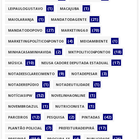
(1)
(1)
LEIPAULOGUSTAVO
MACAJUBA
(1)
(21)
MAIOLARANJA
MANDATODAGENTE
(27)
(70)
MANDATODOPOVO
MARKETING6.0
(4)
(1)
MARKETINGPOLÍTICO6PONTO0
MEIOAMBIENTE
(2)
(18)
MINHACASAMINHAVIDA
MKTPOLITICO6PONTO0
(10)
(17)
MÚSICA
NEUSA CADORE DEPUTADA ESTADUAL
(9)
(3)
NOTADEESCLARECIMENTO
NOTADEPESAR
(1)
(1)
NOTADEREPÚDIO
NOTADEUTILIDADE
(52)
(1)
NOTÍCIASIPW
NOVELINHAONLINE
(1)
(1)
NOVEMBROAZUL
NUTRICIONISTA
(12)
(2)
(42)
PARCEIROS
PESQUISA
PINTADAS
(7)
(17)
PLANTÃO POLICIAL
PREFEITURADEIPIRÁ
(554)
(4)
(26)
PREFIPIRÁ
PROCURA-SE
PUBLICIDADE