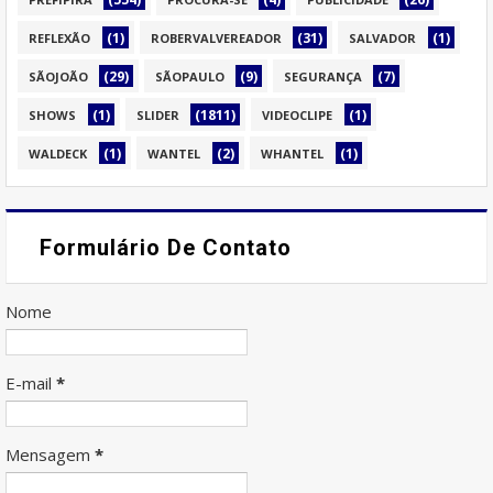
(1)
(31)
(1)
REFLEXÃO
ROBERVALVEREADOR
SALVADOR
(29)
(9)
(7)
SÃOJOÃO
SÃOPAULO
SEGURANÇA
(1)
(1811)
(1)
SHOWS
SLIDER
VIDEOCLIPE
(1)
(2)
(1)
WALDECK
WANTEL
WHANTEL
Formulário De Contato
Nome
E-mail
*
Mensagem
*