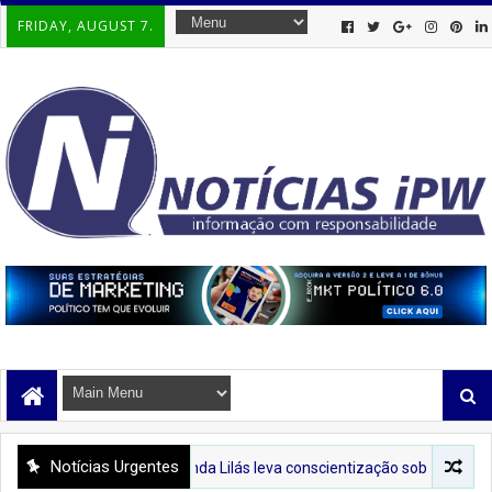
FRIDAY, AUGUST 7.
Notícias Urgentes
PREFIPIRÁ
Tenda Lilás leva conscientização sobre o combate à violênc