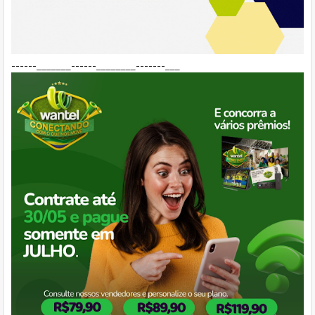
------_______------________-------___