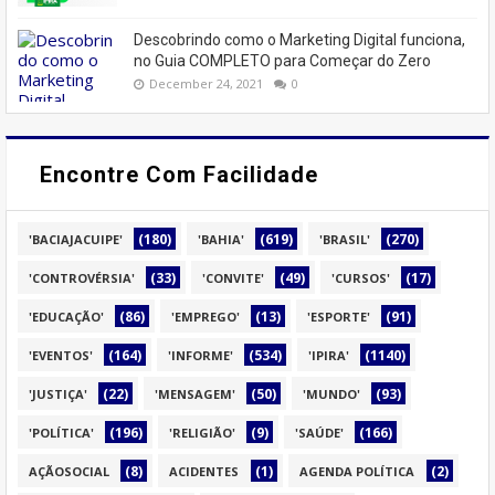
Descobrindo como o Marketing Digital funciona,
no Guia COMPLETO para Começar do Zero
December 24, 2021
0
Encontre Com Facilidade
(180)
(619)
(270)
'BACIAJACUIPE'
'BAHIA'
'BRASIL'
(33)
(49)
(17)
'CONTROVÉRSIA'
'CONVITE'
'CURSOS'
(86)
(13)
(91)
'EDUCAÇÃO'
'EMPREGO'
'ESPORTE'
(164)
(534)
(1140)
'EVENTOS'
'INFORME'
'IPIRA'
(22)
(50)
(93)
'JUSTIÇA'
'MENSAGEM'
'MUNDO'
(196)
(9)
(166)
'POLÍTICA'
'RELIGIÃO'
'SAÚDE'
(8)
(1)
(2)
AÇÃOSOCIAL
ACIDENTES
AGENDA POLÍTICA