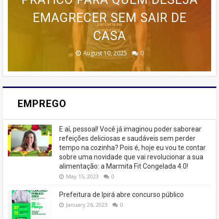
ESTRATÉGIAS AVANÇADAS DE
🚨 ÚLTIMAS VAGAS EM IPIRÁ!
CURSO DA CASA DOS BOLOS
PROGRAMA AVANÇADO DE
EMAGRECER SEM SAIR DE
TREINAMENTO DA MEMÓRIA
MARKETING 6.0.
CASEIROS!
CASA
🚨
February 23, 2026
August 10, 2025
June 13, 2025
June 07, 2023
July 07, 2023
0
0
0
0
0
EMPREGO
E aí, pessoal! Você já imaginou poder saborear
refeições deliciosas e saudáveis ​​sem perder
tempo na cozinha? Pois é, hoje eu vou te contar
sobre uma novidade que vai revolucionar a sua
alimentação: a Marmita Fit Congelada 4.0!
May 15, 2023
0
Prefeitura de Ipirá abre concurso público
January 26, 2023
0