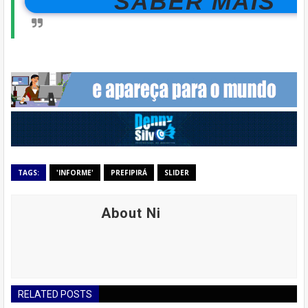
SABER MAIS
TAGS:
'INFORME'
PREFIPIRÁ
SLIDER
About Ni
RELATED POSTS