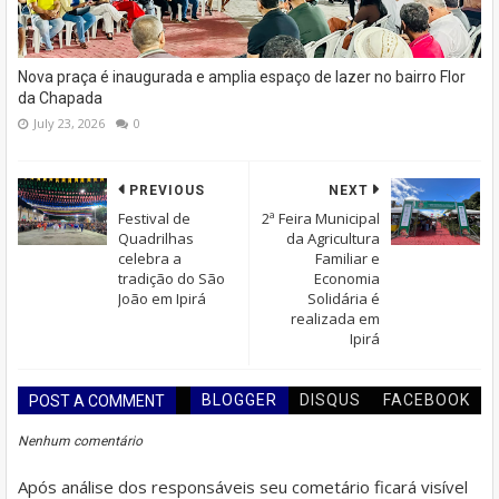
Nova praça é inaugurada e amplia espaço de lazer no bairro Flor
da Chapada
July 23, 2026
0
PREVIOUS
NEXT
Festival de
2ª Feira Municipal
Quadrilhas
da Agricultura
celebra a
Familiar e
tradição do São
Economia
João em Ipirá
Solidária é
realizada em
Ipirá
BLOGGER
DISQUS
FACEBOOK
POST A COMMENT
Nenhum comentário
Após análise dos responsáveis seu cometário ficará visível