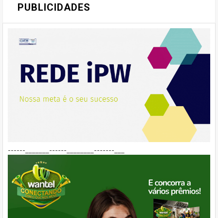
PUBLICIDADES
------_______------________-------___