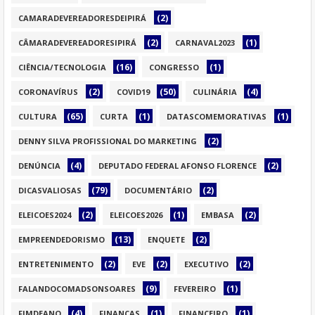
(2)
CAMARADEVEREADORESDEIPIRÁ
(2)
(1)
CÂMARADEVEREADORESIPIRÁ
CARNAVAL2023
(16)
(1)
CIÊNCIA/TECNOLOGIA
CONGRESSO
(2)
(50)
(4)
CORONAVÍRUS
COVID19
CULINÁRIA
(65)
(1)
(1)
CULTURA
CURTA
DATASCOMEMORATIVAS
(2)
DENNY SILVA PROFISSIONAL DO MARKETING
(4)
(2)
DENÚNCIA
DEPUTADO FEDERAL AFONSO FLORENCE
(79)
(2)
DICASVALIOSAS
DOCUMENTÁRIO
(2)
(1)
(2)
ELEICOES2024
ELEICOES2026
EMBASA
(13)
(2)
EMPREENDEDORISMO
ENQUETE
(2)
(2)
(2)
ENTRETENIMENTO
EVE
EXECUTIVO
(9)
(1)
FALANDOCOMADSONSOARES
FEVEREIRO
(4)
(1)
(1)
FIMDEANO
FINANÇAS
FINANCEIRO