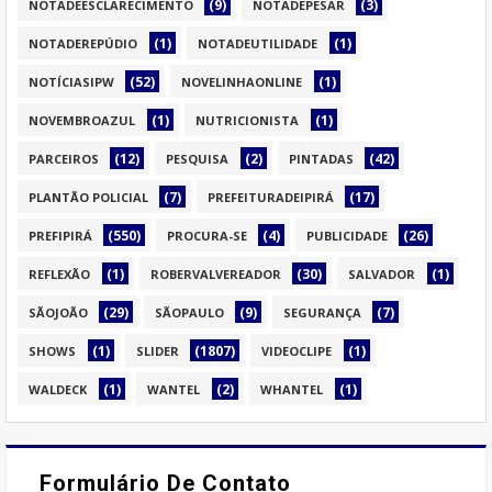
(9)
(3)
NOTADEESCLARECIMENTO
NOTADEPESAR
(1)
(1)
NOTADEREPÚDIO
NOTADEUTILIDADE
(52)
(1)
NOTÍCIASIPW
NOVELINHAONLINE
(1)
(1)
NOVEMBROAZUL
NUTRICIONISTA
(12)
(2)
(42)
PARCEIROS
PESQUISA
PINTADAS
(7)
(17)
PLANTÃO POLICIAL
PREFEITURADEIPIRÁ
(550)
(4)
(26)
PREFIPIRÁ
PROCURA-SE
PUBLICIDADE
(1)
(30)
(1)
REFLEXÃO
ROBERVALVEREADOR
SALVADOR
(29)
(9)
(7)
SÃOJOÃO
SÃOPAULO
SEGURANÇA
(1)
(1807)
(1)
SHOWS
SLIDER
VIDEOCLIPE
(1)
(2)
(1)
WALDECK
WANTEL
WHANTEL
Formulário De Contato