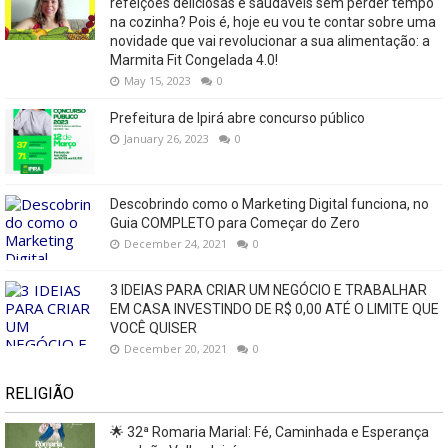
refeições deliciosas e saudáveis ​​sem perder tempo
na cozinha? Pois é, hoje eu vou te contar sobre uma
novidade que vai revolucionar a sua alimentação: a
Marmita Fit Congelada 4.0!
May 15, 2023
0
Prefeitura de Ipirá abre concurso público
January 26, 2023
0
Descobrindo como o Marketing Digital funciona, no
Guia COMPLETO para Começar do Zero
December 24, 2021
0
3 IDEIAS PARA CRIAR UM NEGÓCIO E TRABALHAR
EM CASA INVESTINDO DE R$ 0,00 ATÉ O LIMITE QUE
VOCÊ QUISER
December 20, 2021
0
RELIGIÃO
🌟 32ª Romaria Marial: Fé, Caminhada e Esperança