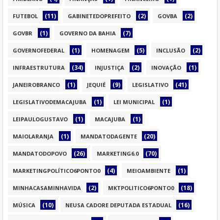
(11)
(2)
(2)
FUTEBOL
GABINETEDOPREFEITO
GOVBA
(1)
(7)
GOVBR
GOVERNO DA BAHIA
(1)
(5)
(2)
GOVERNOFEDERAL
HOMENAGEM
INCLUSÃO
(34)
(2)
(1)
INFRAESTRUTURA
INJUSTIÇA
INOVAÇÃO
(1)
(9)
(41)
JANEIROBRANCO
JEQUIÉ
LEGISLATIVO
(1)
(1)
LEGISLATIVODEMACAJUBA
LEI MUNICIPAL
(1)
(1)
LEIPAULOGUSTAVO
MACAJUBA
(1)
(20)
MAIOLARANJA
MANDATODAGENTE
(26)
(70)
MANDATODOPOVO
MARKETING6.0
(4)
(1)
MARKETINGPOLÍTICO6PONTO0
MEIOAMBIENTE
(2)
(18)
MINHACASAMINHAVIDA
MKTPOLITICO6PONTO0
(10)
(16)
MÚSICA
NEUSA CADORE DEPUTADA ESTADUAL