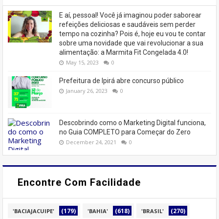
E aí, pessoal! Você já imaginou poder saborear
refeições deliciosas e saudáveis ​​sem perder
tempo na cozinha? Pois é, hoje eu vou te contar
sobre uma novidade que vai revolucionar a sua
alimentação: a Marmita Fit Congelada 4.0!
May 15, 2023
0
Prefeitura de Ipirá abre concurso público
January 26, 2023
0
Descobrindo como o Marketing Digital funciona,
no Guia COMPLETO para Começar do Zero
December 24, 2021
0
Encontre Com Facilidade
(179)
(618)
(270)
'BACIAJACUIPE'
'BAHIA'
'BRASIL'