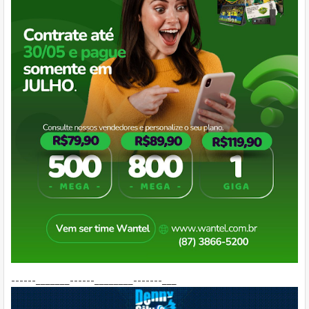
------_______------________-------___