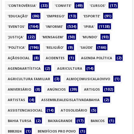
(33)
(49)
(17)
'CONTROVÉRSIA'
'CONVITE'
'CURSOS'
(86)
(13)
(91)
'EDUCAÇÃO'
'EMPREGO'
'ESPORTE'
(164)
(534)
(1138)
'EVENTOS'
'INFORME'
'IPIRA'
(22)
(50)
(93)
'JUSTIÇA'
'MENSAGEM'
'MUNDO'
(196)
(9)
(166)
'POLÍTICA'
'RELIGIÃO'
'SAÚDE'
(8)
(1)
(2)
AÇÃOSOCIAL
ACIDENTES
AGENDA POLÍTICA
(2)
(14)
AGENDAARTÍSTICA
AGRICULTURA
(3)
(1)
AGRICULTURA FAMILIAR
ALMOÇOMUSICALAOVIVO
(8)
(39)
(102)
ANIVERSÁRIO
ANÚNCIOS
ARTIGOS
(4)
(2)
ARTISTAS
ASSEMBLEIALEGISLATIVADABAHIA
(14)
(5)
ASSISTENCIASOCIAL
ATOSOLIDÁRIO
(2)
(17)
(1)
BAHIA TURSA
BAIXAGRANDE
BANCOS
(1)
(1)
BBB2024
BENEFÍCIOS PRO POVO