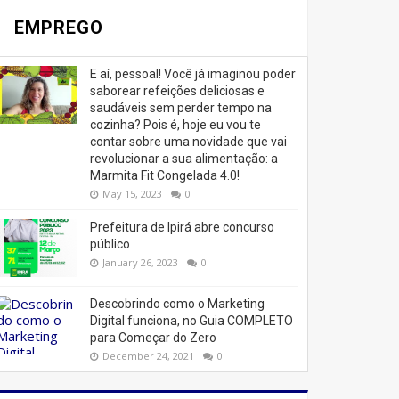
EMPREGO
E aí, pessoal! Você já imaginou poder
saborear refeições deliciosas e
saudáveis ​​sem perder tempo na
cozinha? Pois é, hoje eu vou te
contar sobre uma novidade que vai
revolucionar a sua alimentação: a
Marmita Fit Congelada 4.0!
May 15, 2023
0
Prefeitura de Ipirá abre concurso
público
January 26, 2023
0
Descobrindo como o Marketing
Digital funciona, no Guia COMPLETO
para Começar do Zero
December 24, 2021
0