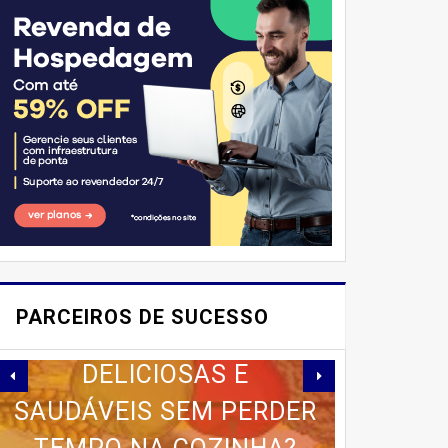
E AÍ, PESSOAL! VOCÊ JÁ
IMAGINOU PODER
PARCEIROS DE SUCESSO
SABOREAR REFEIÇÕES
DELICIOSAS E
SAUDÁVEIS ​​SEM PERDER