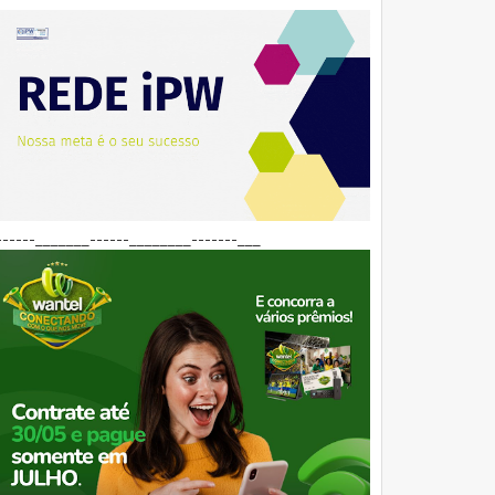
------_______------________-------___