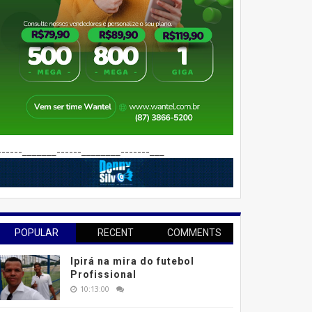
------_______------________-------___
POPULAR
RECENT
COMMENTS
Ipirá na mira do futebol
Profissional
10:13:00