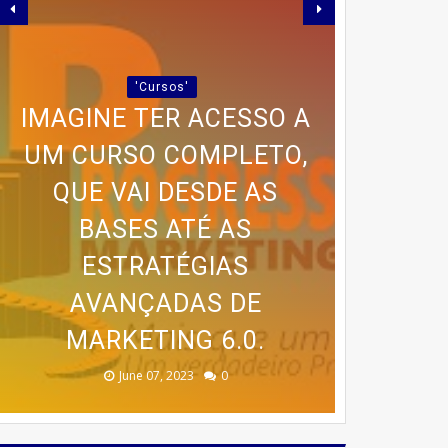
IMAGINE TER ACESSO A
UM CURSO COMPLETO,
🍰 TRANSFORME SUA
QUE VAI DESDE AS
PAIXÃO POR BOLOS EM
PARCERIA LANÇA GUIA
BASES ATÉ AS
RENDA COM O CURSO DA
PROGRAMA AVANÇADO
PRÁTICO PARA QUEM
ESTRATÉGIAS
'Cursos'
🚨 ÚLTIMAS VAGAS EM
DE TREINAMENTO DA
DESEJA EMAGRECER
CASA DOS BOLOS
AVANÇADAS DE
SEM SAIR DE CASA
MARKETING 6.0.
CASEIROS!
MEMÓRIA
IPIRÁ! 🚨
February 23, 2026
August 10, 2025
June 13, 2025
June 07, 2023
July 07, 2023
0
0
0
0
0