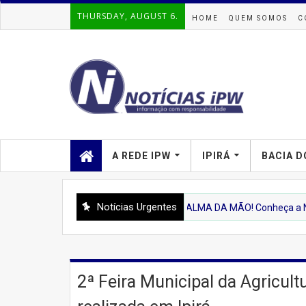
THURSDAY, AUGUST 6.
HOME
QUEM SOMOS
C
A REDE IPW
IPIRÁ
BACIA D
Notícias Urgentes
'IPIRA'
💻 IPIRÁ NA PALMA DA MÃO! Conheça a Nova Plataforma
2ª Feira Municipal da Agricult