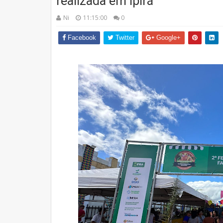
realizada em Ipirá
Ni
11:15:00
0
Facebook
Twitter
Google+