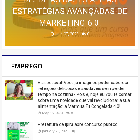
ESTRATÉGIAS AVANÇADAS DE
🚨 ÚLTIMAS VAGAS EM IPIRÁ!
CURSO DA CASA DOS BOLOS
PROGRAMA AVANÇADO DE
EMAGRECER SEM SAIR DE
TREINAMENTO DA MEMÓRIA
MARKETING 6.0.
CASEIROS!
CASA
🚨
February 23, 2026
August 10, 2025
June 13, 2025
June 07, 2023
July 07, 2023
0
0
0
0
0
EMPREGO
E aí, pessoal! Você já imaginou poder saborear
refeições deliciosas e saudáveis ​​sem perder
tempo na cozinha? Pois é, hoje eu vou te contar
sobre uma novidade que vai revolucionar a sua
alimentação: a Marmita Fit Congelada 4.0!
May 15, 2023
0
Prefeitura de Ipirá abre concurso público
January 26, 2023
0