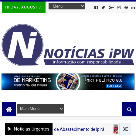
FRIDAY, AUGUST 7.
Notícias Urgentes
ulher ao Centro de Abastecimento de Ipirá
'BACIAJACUIPE'
✊