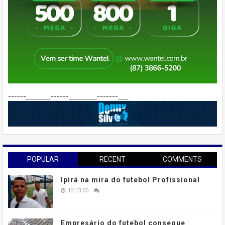
------_______------________-------___
POPULAR
RECENT
COMMENTS
Ipirá na mira do futebol Profissional
10:13:00
Empresário do futebol consegue