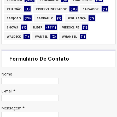
(1)
(31)
(1)
REFLEXÃO
ROBERVALVEREADOR
SALVADOR
(29)
(9)
(7)
SÃOJOÃO
SÃOPAULO
SEGURANÇA
(1)
(1811)
(1)
SHOWS
SLIDER
VIDEOCLIPE
(1)
(2)
(1)
WALDECK
WANTEL
WHANTEL
Formulário De Contato
Nome
E-mail
*
Mensagem
*