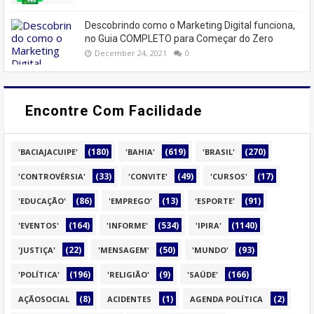
Descobrindo como o Marketing Digital funciona,
no Guia COMPLETO para Começar do Zero
December 24, 2021
0
Encontre Com Facilidade
(180)
(619)
(270)
'BACIAJACUIPE'
'BAHIA'
'BRASIL'
(33)
(49)
(17)
'CONTROVÉRSIA'
'CONVITE'
'CURSOS'
(86)
(13)
(91)
'EDUCAÇÃO'
'EMPREGO'
'ESPORTE'
(164)
(534)
(1140)
'EVENTOS'
'INFORME'
'IPIRA'
(22)
(50)
(93)
'JUSTIÇA'
'MENSAGEM'
'MUNDO'
(196)
(9)
(166)
'POLÍTICA'
'RELIGIÃO'
'SAÚDE'
(8)
(1)
(2)
AÇÃOSOCIAL
ACIDENTES
AGENDA POLÍTICA