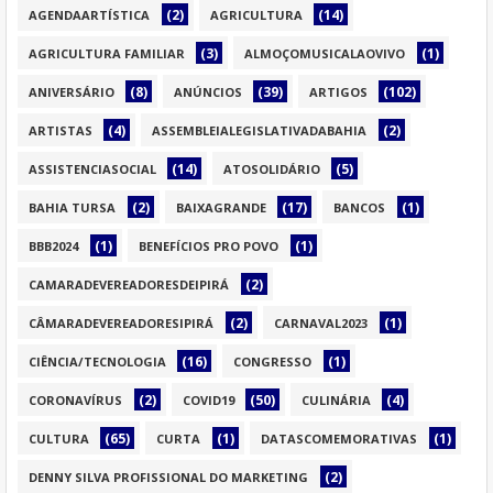
(2)
(14)
AGENDAARTÍSTICA
AGRICULTURA
(3)
(1)
AGRICULTURA FAMILIAR
ALMOÇOMUSICALAOVIVO
(8)
(39)
(102)
ANIVERSÁRIO
ANÚNCIOS
ARTIGOS
(4)
(2)
ARTISTAS
ASSEMBLEIALEGISLATIVADABAHIA
(14)
(5)
ASSISTENCIASOCIAL
ATOSOLIDÁRIO
(2)
(17)
(1)
BAHIA TURSA
BAIXAGRANDE
BANCOS
(1)
(1)
BBB2024
BENEFÍCIOS PRO POVO
(2)
CAMARADEVEREADORESDEIPIRÁ
(2)
(1)
CÂMARADEVEREADORESIPIRÁ
CARNAVAL2023
(16)
(1)
CIÊNCIA/TECNOLOGIA
CONGRESSO
(2)
(50)
(4)
CORONAVÍRUS
COVID19
CULINÁRIA
(65)
(1)
(1)
CULTURA
CURTA
DATASCOMEMORATIVAS
(2)
DENNY SILVA PROFISSIONAL DO MARKETING