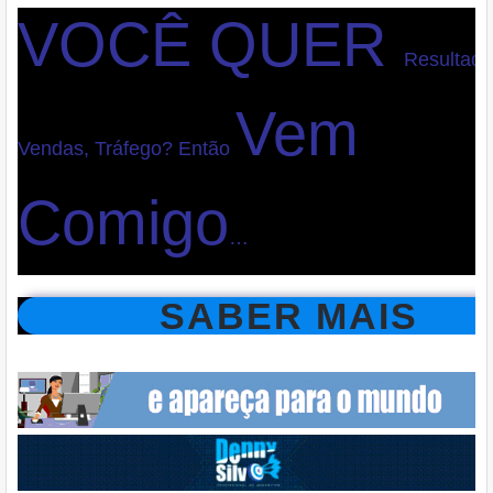
VOCÊ QUER
Resultado
Vem
Vendas, Tráfego?
Então
Comigo
…
SABER MAIS