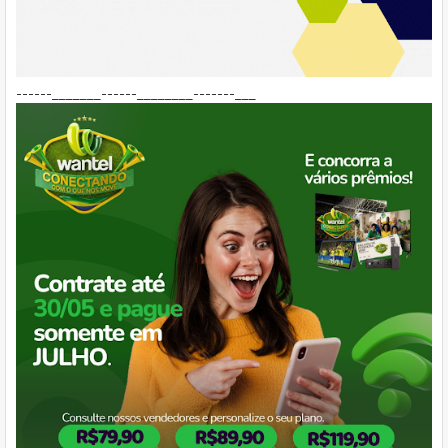
------_______------________-------___