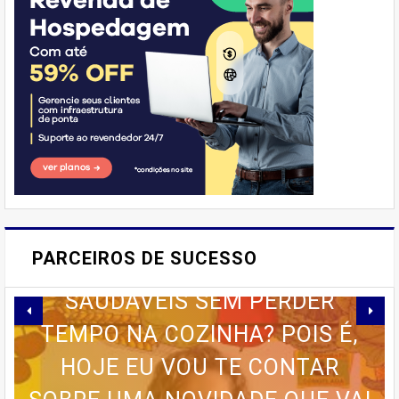
'Emprego'
E AÍ, PESSOAL! VOCÊ JÁ
IMAGINOU PODER SABOREAR
PARCEIROS DE SUCESSO
REFEIÇÕES DELICIOSAS E
SAUDÁVEIS ​​SEM PERDER
TEMPO NA COZINHA? POIS É,
E-BOOK MARKETING POLÍTICO
HOJE EU VOU TE CONTAR