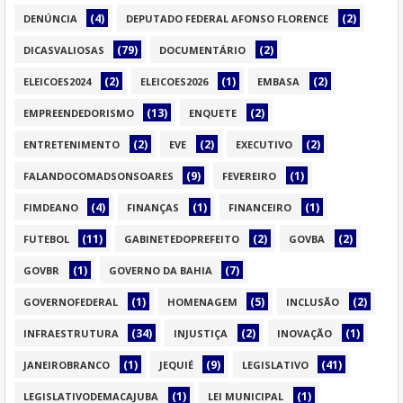
(4)
(2)
DENÚNCIA
DEPUTADO FEDERAL AFONSO FLORENCE
(79)
(2)
DICASVALIOSAS
DOCUMENTÁRIO
(2)
(1)
(2)
ELEICOES2024
ELEICOES2026
EMBASA
(13)
(2)
EMPREENDEDORISMO
ENQUETE
(2)
(2)
(2)
ENTRETENIMENTO
EVE
EXECUTIVO
(9)
(1)
FALANDOCOMADSONSOARES
FEVEREIRO
(4)
(1)
(1)
FIMDEANO
FINANÇAS
FINANCEIRO
(11)
(2)
(2)
FUTEBOL
GABINETEDOPREFEITO
GOVBA
(1)
(7)
GOVBR
GOVERNO DA BAHIA
(1)
(5)
(2)
GOVERNOFEDERAL
HOMENAGEM
INCLUSÃO
(34)
(2)
(1)
INFRAESTRUTURA
INJUSTIÇA
INOVAÇÃO
(1)
(9)
(41)
JANEIROBRANCO
JEQUIÉ
LEGISLATIVO
(1)
(1)
LEGISLATIVODEMACAJUBA
LEI MUNICIPAL