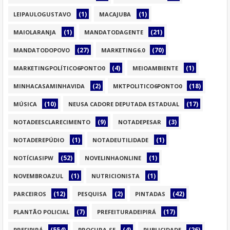
(1)
(1)
LEIPAULOGUSTAVO
MACAJUBA
(1)
(21)
MAIOLARANJA
MANDATODAGENTE
(27)
(70)
MANDATODOPOVO
MARKETING6.0
(4)
(1)
MARKETINGPOLÍTICO6PONTO0
MEIOAMBIENTE
(2)
(18)
MINHACASAMINHAVIDA
MKTPOLITICO6PONTO0
(10)
(17)
MÚSICA
NEUSA CADORE DEPUTADA ESTADUAL
(9)
(3)
NOTADEESCLARECIMENTO
NOTADEPESAR
(1)
(1)
NOTADEREPÚDIO
NOTADEUTILIDADE
(52)
(1)
NOTÍCIASIPW
NOVELINHAONLINE
(1)
(1)
NOVEMBROAZUL
NUTRICIONISTA
(12)
(2)
(42)
PARCEIROS
PESQUISA
PINTADAS
(7)
(17)
PLANTÃO POLICIAL
PREFEITURADEIPIRÁ
(554)
(4)
(26)
PREFIPIRÁ
PROCURA-SE
PUBLICIDADE