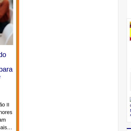
do
para
e
ão II
lhores
ram
onais…