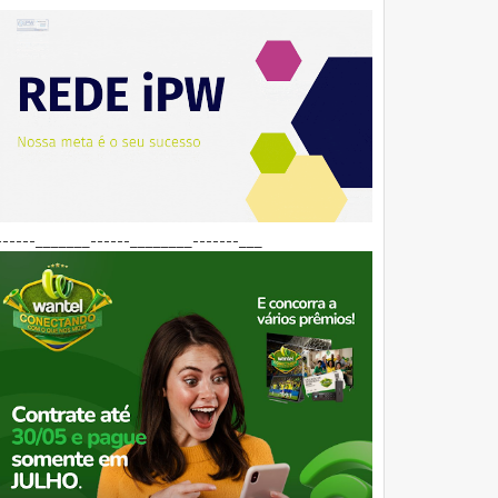
------_______------________-------___