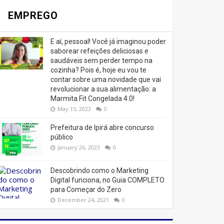
EMPREGO
E aí, pessoal! Você já imaginou poder
saborear refeições deliciosas e
saudáveis ​​sem perder tempo na
cozinha? Pois é, hoje eu vou te
contar sobre uma novidade que vai
revolucionar a sua alimentação: a
Marmita Fit Congelada 4.0!
May 15, 2023
0
Prefeitura de Ipirá abre concurso
público
January 26, 2023
0
Descobrindo como o Marketing
Digital funciona, no Guia COMPLETO
para Começar do Zero
December 24, 2021
0