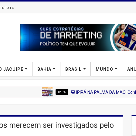
ONTATO
O JACUÍPE
BAHIA
BRASIL
MUNDO
AN
'IPIRA'
💻 IPIRÁ NA PALMA DA MÃO! Conheça a Nova Plat
tos merecem ser investigados pelo