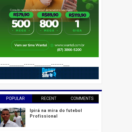
------_______------________-------___
POPULAR
RECENT
COMMENTS
Ipirá na mira do futebol
Profissional