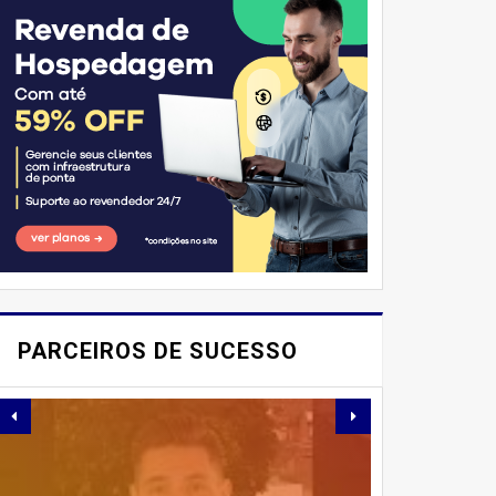
E AÍ, PESSOAL! VOCÊ JÁ
IMAGINOU PODER
PARCEIROS DE SUCESSO
SABOREAR REFEIÇÕES
DELICIOSAS E
SAUDÁVEIS ​​SEM PERDER