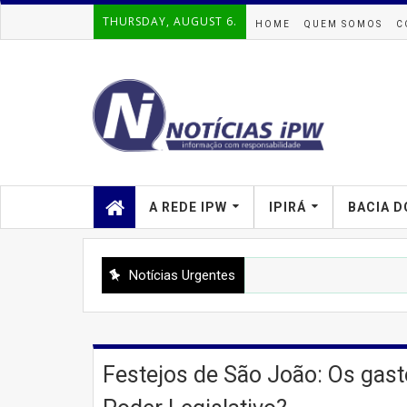
THURSDAY, AUGUST 6.
HOME
QUEM SOMOS
C
A REDE IPW
IPIRÁ
BACIA D
Notícias Urgentes
Festejos de São João: Os gas