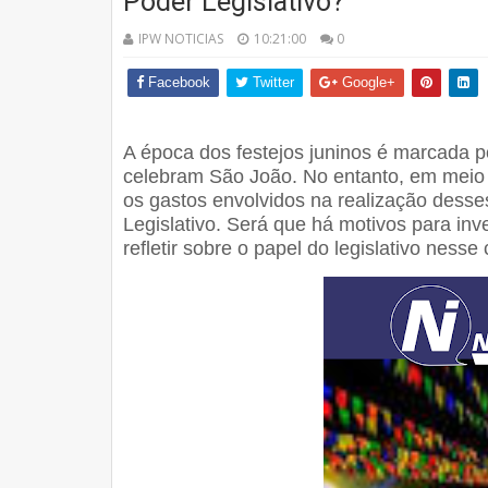
Poder Legislativo?
IPW NOTICIAS
10:21:00
0
Facebook
Twitter
Google+
A época dos festejos juninos é marcada po
celebram São João. No entanto, em meio 
os gastos envolvidos na realização desses
Legislativo. Será que há motivos para inv
refletir sobre o papel do legislativo nesse