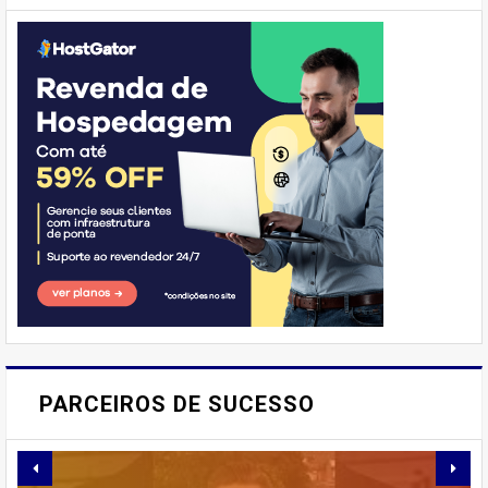
E AÍ, PESSOAL! VOCÊ JÁ
IMAGINOU PODER SABOREAR
PARCEIROS DE SUCESSO
REFEIÇÕES DELICIOSAS E
SAUDÁVEIS ​​SEM PERDER