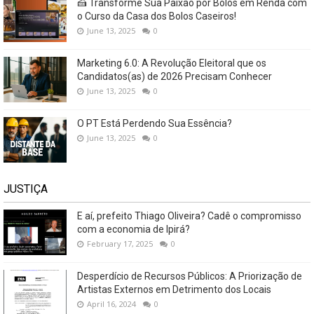
🍰 Transforme Sua Paixão por Bolos em Renda com
o Curso da Casa dos Bolos Caseiros!
June 13, 2025
0
Marketing 6.0: A Revolução Eleitoral que os
Candidatos(as) de 2026 Precisam Conhecer
June 13, 2025
0
O PT Está Perdendo Sua Essência?
June 13, 2025
0
JUSTIÇA
E aí, prefeito Thiago Oliveira? Cadê o compromisso
com a economia de Ipirá?
February 17, 2025
0
Desperdício de Recursos Públicos: A Priorização de
Artistas Externos em Detrimento dos Locais
April 16, 2024
0