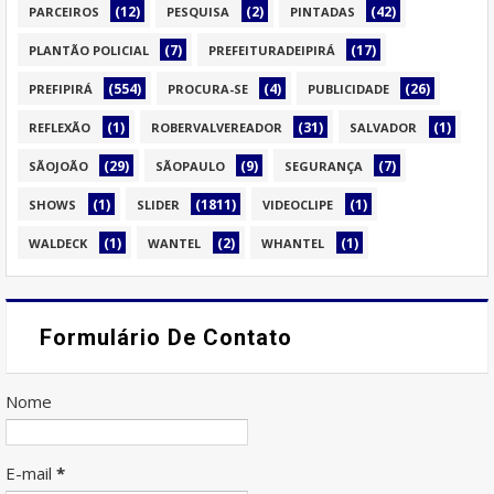
(12)
(2)
(42)
PARCEIROS
PESQUISA
PINTADAS
(7)
(17)
PLANTÃO POLICIAL
PREFEITURADEIPIRÁ
(554)
(4)
(26)
PREFIPIRÁ
PROCURA-SE
PUBLICIDADE
(1)
(31)
(1)
REFLEXÃO
ROBERVALVEREADOR
SALVADOR
(29)
(9)
(7)
SÃOJOÃO
SÃOPAULO
SEGURANÇA
(1)
(1811)
(1)
SHOWS
SLIDER
VIDEOCLIPE
(1)
(2)
(1)
WALDECK
WANTEL
WHANTEL
Formulário De Contato
Nome
E-mail
*