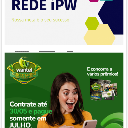
------_______------________-------___