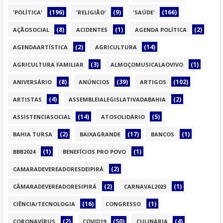
(196)
(9)
(166)
'POLÍTICA'
'RELIGIÃO'
'SAÚDE'
(8)
(1)
(2)
AÇÃOSOCIAL
ACIDENTES
AGENDA POLÍTICA
(2)
(14)
AGENDAARTÍSTICA
AGRICULTURA
(3)
(1)
AGRICULTURA FAMILIAR
ALMOÇOMUSICALAOVIVO
(8)
(39)
(102)
ANIVERSÁRIO
ANÚNCIOS
ARTIGOS
(4)
(2)
ARTISTAS
ASSEMBLEIALEGISLATIVADABAHIA
(14)
(5)
ASSISTENCIASOCIAL
ATOSOLIDÁRIO
(2)
(17)
(1)
BAHIA TURSA
BAIXAGRANDE
BANCOS
(1)
(1)
BBB2024
BENEFÍCIOS PRO POVO
(2)
CAMARADEVEREADORESDEIPIRÁ
(2)
(1)
CÂMARADEVEREADORESIPIRÁ
CARNAVAL2023
(16)
(1)
CIÊNCIA/TECNOLOGIA
CONGRESSO
(2)
(50)
(4)
CORONAVÍRUS
COVID19
CULINÁRIA