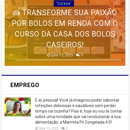
IMAGINE TER ACESSO A UM
'Cursos'
🍰 TRANSFORME SUA PAIXÃO
CURSO COMPLETO, QUE VAI
PARCERIA LANÇA GUIA
POR BOLOS EM RENDA COM O
PRÁTICO PARA QUEM DESEJA
DESDE AS BASES ATÉ AS
ESTRATÉGIAS AVANÇADAS DE
🚨 ÚLTIMAS VAGAS EM IPIRÁ!
CURSO DA CASA DOS BOLOS
PROGRAMA AVANÇADO DE
EMAGRECER SEM SAIR DE
TREINAMENTO DA MEMÓRIA
MARKETING 6.0.
CASEIROS!
CASA
🚨
February 23, 2026
August 10, 2025
June 13, 2025
June 07, 2023
July 07, 2023
0
0
0
0
0
EMPREGO
E aí, pessoal! Você já imaginou poder saborear
refeições deliciosas e saudáveis ​​sem perder
tempo na cozinha? Pois é, hoje eu vou te contar
sobre uma novidade que vai revolucionar a sua
alimentação: a Marmita Fit Congelada 4.0!
May 15, 2023
0