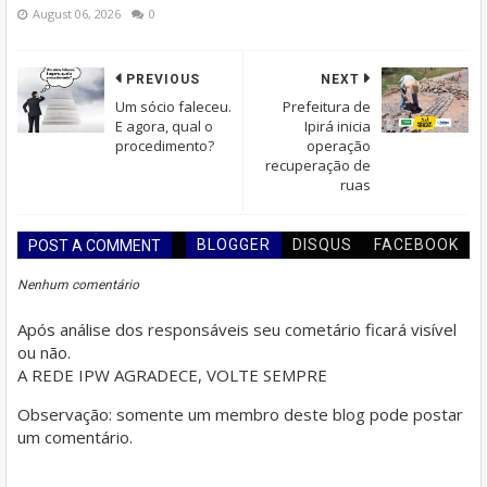
August 06, 2026
0
PREVIOUS
NEXT
Um sócio faleceu.
Prefeitura de
E agora, qual o
Ipirá inicia
procedimento?
operação
recuperação de
ruas
BLOGGER
DISQUS
FACEBOOK
POST A COMMENT
Nenhum comentário
Após análise dos responsáveis seu cometário ficará visível
ou não.
A REDE IPW AGRADECE, VOLTE SEMPRE
Observação: somente um membro deste blog pode postar
um comentário.