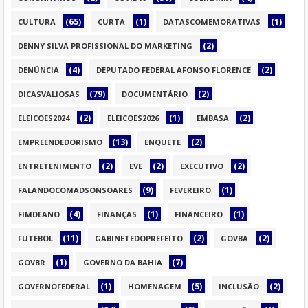
(65)
(1)
(1)
CULTURA
CURTA
DATASCOMEMORATIVAS
(2)
DENNY SILVA PROFISSIONAL DO MARKETING
(4)
(2)
DENÚNCIA
DEPUTADO FEDERAL AFONSO FLORENCE
(79)
(2)
DICASVALIOSAS
DOCUMENTÁRIO
(2)
(1)
(2)
ELEICOES2024
ELEICOES2026
EMBASA
(13)
(2)
EMPREENDEDORISMO
ENQUETE
(2)
(2)
(2)
ENTRETENIMENTO
EVE
EXECUTIVO
(9)
(1)
FALANDOCOMADSONSOARES
FEVEREIRO
(4)
(1)
(1)
FIMDEANO
FINANÇAS
FINANCEIRO
(11)
(2)
(2)
FUTEBOL
GABINETEDOPREFEITO
GOVBA
(1)
(7)
GOVBR
GOVERNO DA BAHIA
(1)
(5)
(2)
GOVERNOFEDERAL
HOMENAGEM
INCLUSÃO