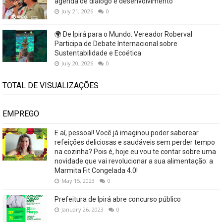
agenda de diálogo e desenvolvimento
July 21, 2026
0
🌍 De Ipirá para o Mundo: Vereador Roberval
Participa de Debate Internacional sobre
Sustentabilidade e Ecoética
July 20, 2026
0
TOTAL DE VISUALIZAÇÕES
EMPREGO
E aí, pessoal! Você já imaginou poder saborear
refeições deliciosas e saudáveis ​​sem perder tempo
na cozinha? Pois é, hoje eu vou te contar sobre uma
novidade que vai revolucionar a sua alimentação: a
Marmita Fit Congelada 4.0!
May 15, 2023
0
Prefeitura de Ipirá abre concurso público
January 26, 2023
0