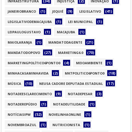
(34)
(2)
(1)
INFRAESTRUTURA
INJUSTIÇA
INOVAÇÃO
(1)
(9)
(41)
JANEIROBRANCO
JEQUIÉ
LEGISLATIVO
(1)
(1)
LEGISLATIVODEMACAJUBA
LEI MUNICIPAL
(1)
(1)
LEIPAULOGUSTAVO
MACAJUBA
(1)
(21)
MAIOLARANJA
MANDATODAGENTE
(27)
(70)
MANDATODOPOVO
MARKETING6.0
(4)
(1)
MARKETINGPOLÍTICO6PONTO0
MEIOAMBIENTE
(2)
(18)
MINHACASAMINHAVIDA
MKTPOLITICO6PONTO0
(10)
(17)
MÚSICA
NEUSA CADORE DEPUTADA ESTADUAL
(9)
(3)
NOTADEESCLARECIMENTO
NOTADEPESAR
(1)
(1)
NOTADEREPÚDIO
NOTADEUTILIDADE
(52)
(1)
NOTÍCIASIPW
NOVELINHAONLINE
(1)
(1)
NOVEMBROAZUL
NUTRICIONISTA