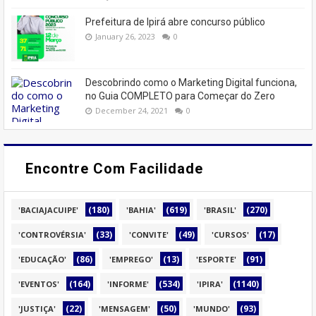
Prefeitura de Ipirá abre concurso público
January 26, 2023
0
Descobrindo como o Marketing Digital funciona,
no Guia COMPLETO para Começar do Zero
December 24, 2021
0
Encontre Com Facilidade
(180)
(619)
(270)
'BACIAJACUIPE'
'BAHIA'
'BRASIL'
(33)
(49)
(17)
'CONTROVÉRSIA'
'CONVITE'
'CURSOS'
(86)
(13)
(91)
'EDUCAÇÃO'
'EMPREGO'
'ESPORTE'
(164)
(534)
(1140)
'EVENTOS'
'INFORME'
'IPIRA'
(22)
(50)
(93)
'JUSTIÇA'
'MENSAGEM'
'MUNDO'