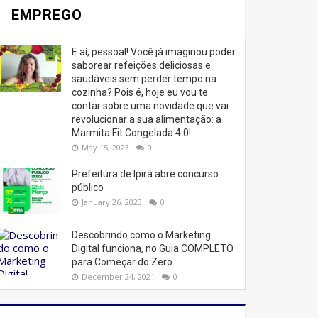
EMPREGO
E aí, pessoal! Você já imaginou poder
saborear refeições deliciosas e
saudáveis ​​sem perder tempo na
cozinha? Pois é, hoje eu vou te
contar sobre uma novidade que vai
revolucionar a sua alimentação: a
Marmita Fit Congelada 4.0!
May 15, 2023
0
Prefeitura de Ipirá abre concurso
público
January 26, 2023
0
Descobrindo como o Marketing
Digital funciona, no Guia COMPLETO
para Começar do Zero
December 24, 2021
0