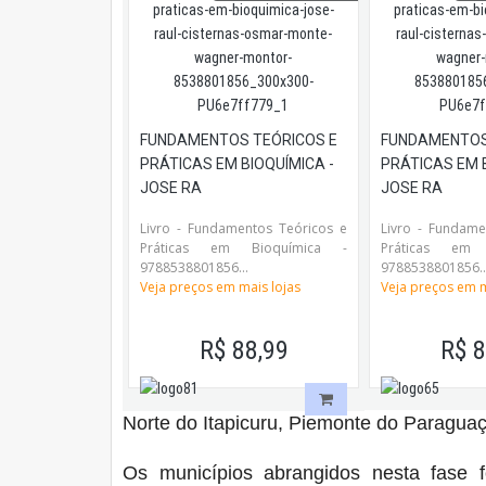
FUNDAMENTOS TEÓRICOS E
FUNDAMENTOS
PRÁTICAS EM BIOQUÍMICA -
PRÁTICAS EM 
JOSE RA
JOSE RA
Livro - Fundamentos Teóricos e
Livro - Fundame
Práticas em Bioquímica -
Práticas em 
9788538801856...
9788538801856..
Veja preços em mais lojas
Veja preços em m
R$ 88,99
R$ 8
Norte do Itapicuru, Piemonte do Paraguaç
Os municípios abrangidos nesta fase f