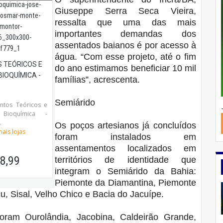
Giuseppe Serra Seca Vieira,
ressalta que uma das mais
importantes demandas dos
assentados baianos é por acesso à
água. “Com esse projeto, até o fim
 TEÓRICOS E
do ano estimamos beneficiar 10 mil
BIOQUÍMICA -
famílias”, acrescenta.
Semiárido
ntos Teóricos e
Bioquímica -
.
Os poços artesianos já concluídos
ais lojas
foram instalados em
assentamentos localizados em
8,99
territórios de identidade que
integram o Semiárido da Bahia:
Piemonte da Diamantina, Piemonte
u, Sisal, Velho Chico e Bacia do Jacuípe.
oram Ourolândia, Jacobina, Caldeirão Grande,