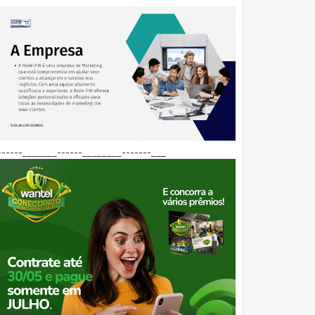
------_______------________-------___