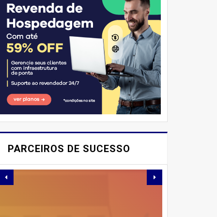
E AÍ, PESSOAL! VOCÊ JÁ
IMAGINOU PODER
PARCEIROS DE SUCESSO
SABOREAR REFEIÇÕES
DELICIOSAS E
SAUDÁVEIS ​​SEM PERDER
TEMPO NA COZINHA?