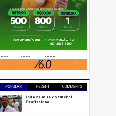
------_______------________-------___
POPULAR
RECENT
COMMENTS
Ipirá na mira do futebol
Profissional