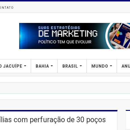
ONTATO
O JACUÍPE
BAHIA
BRASIL
MUNDO
AN
PREF
mílias com perfuração de 30 poços