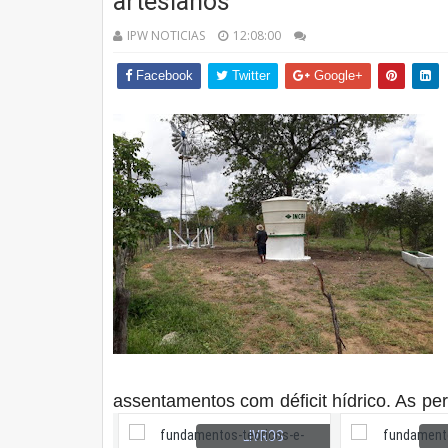
artesianos
IPW NOTICIAS
12:08:00
Facebook
Twitter
Google+
assentamentos com déficit hídrico. As p
LIVROS