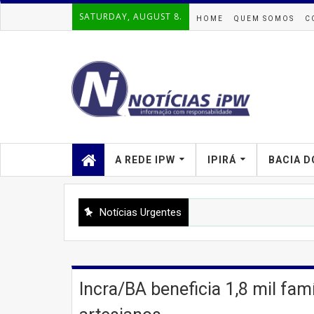
SATURDAY, AUGUST 8.
HOME
QUEM SOMOS
C
A REDE IPW
IPIRÁ
BACIA D
Notícias Urgentes
Incra/BA beneficia 1,8 mil fa