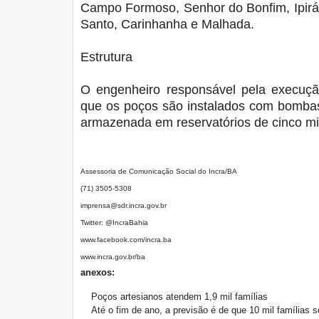
Campo Formoso, Senhor do Bonfim, Ipirá, 
Santo, Carinhanha e Malhada.
Estrutura
O engenheiro responsável pela execuçã
que os poços são instalados com bombas 
armazenada em reservatórios de cinco mil 
Assessoria de Comunicação Social do Incra/BA
(71) 3505-5308
imprensa@sdr.incra.gov.br
Twitter: @IncraBahia
www.facebook.com/incra.ba
www.incra.gov.br/ba
anexos:
Poços artesianos atendem 1,9 mil famílias
Até o fim de ano, a previsão é de que 10 mil famílias