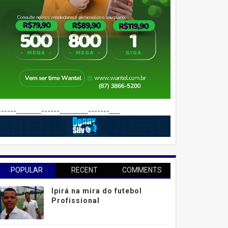
------_______------________-------___
POPULAR
RECENT
COMMENTS
Ipirá na mira do futebol
Profissional