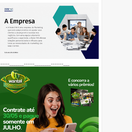
------_______------________-------___