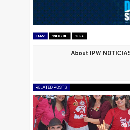
TAGS:
'INFORME'
'IPIRA'
About IPW NOTICIA
RELATED POSTS