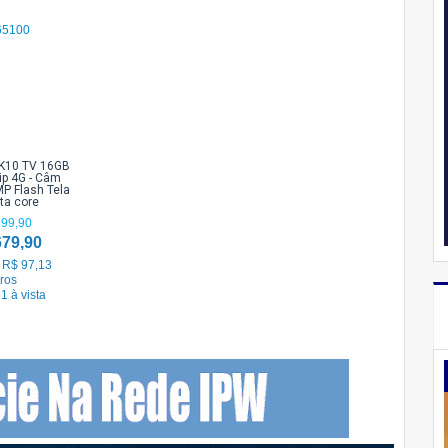
K10 TV 16GB
ip 4G - Câm
MP Flash Tela
ta core
199,90
679,90
 R$ 97,13
ros
1 à vista