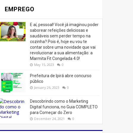
EMPREGO
E aí, pessoal! Você já imaginou poder
saborear refeições deliciosas e
saudáveis ​​sem perder tempo na
cozinha? Pois é, hoje eu vou te
contar sobre uma novidade que vai
revolucionar a sua alimentação: a
Marmita Fit Congelada 4.0!
May 15, 2023
0
Prefeitura de Ipirá abre concurso
público
January 26, 2023
0
Descobrindo como o Marketing
Digital funciona, no Guia COMPLETO
para Começar do Zero
December 24, 2021
0