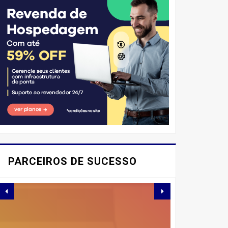
E AÍ, PESSOAL! VOCÊ JÁ
IMAGINOU PODER
PARCEIROS DE SUCESSO
SABOREAR REFEIÇÕES
DELICIOSAS E
SAUDÁVEIS ​​SEM PERDER