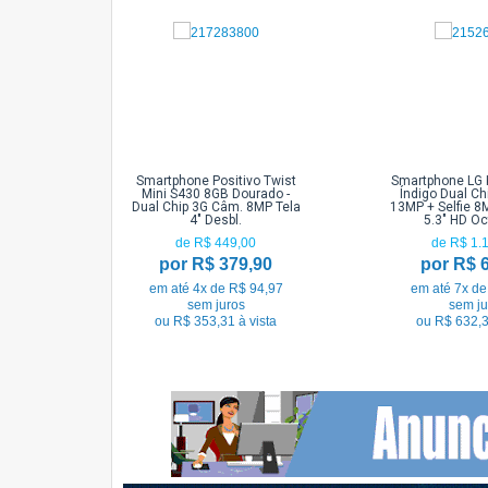
Smartphone Positivo Twist
Smartphone LG 
Mini S430 8GB Dourado -
Índigo Dual Ch
Dual Chip 3G Câm. 8MP Tela
13MP + Selfie 8
4" Desbl.
5.3" HD Oc
de R$ 449,00
de R$ 1.
por R$ 379,90
por R$ 
em até 4x de R$ 94,97
em até 7x de
sem juros
sem ju
ou R$ 353,31 à vista
ou R$ 632,3