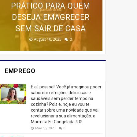
RENDA COM O CURSO DA
PROGRAMA AVANÇADO
PRÁTICO PARA QUEM
ESTRATÉGIAS
🚨 ÚLTIMAS VAGAS EM
DE TREINAMENTO DA
DESEJA EMAGRECER
CASA DOS BOLOS
AVANÇADAS DE
SEM SAIR DE CASA
MARKETING 6.0.
CASEIROS!
MEMÓRIA
IPIRÁ! 🚨
February 23, 2026
August 10, 2025
June 13, 2025
June 07, 2023
July 07, 2023
0
0
0
0
0
EMPREGO
E aí, pessoal! Você já imaginou poder
saborear refeições deliciosas e
saudáveis ​​sem perder tempo na
cozinha? Pois é, hoje eu vou te
contar sobre uma novidade que vai
revolucionar a sua alimentação: a
Marmita Fit Congelada 4.0!
May 15, 2023
0