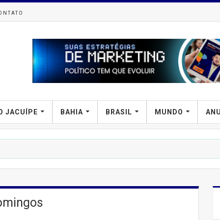
ONTATO
O JACUÍPE
BAHIA
BRASIL
MUNDO
AN
PREFI
Domingos