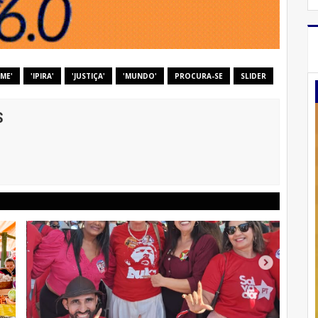
ME'
'IPIRA'
'JUSTIÇA'
'MUNDO'
PROCURA-SE
SLIDER
S