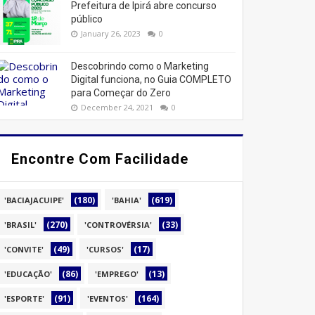
Prefeitura de Ipirá abre concurso
público
January 26, 2023
0
Descobrindo como o Marketing
Digital funciona, no Guia COMPLETO
para Começar do Zero
December 24, 2021
0
Encontre Com Facilidade
(180)
(619)
'BACIAJACUIPE'
'BAHIA'
(270)
(33)
'BRASIL'
'CONTROVÉRSIA'
(49)
(17)
'CONVITE'
'CURSOS'
(86)
(13)
'EDUCAÇÃO'
'EMPREGO'
(91)
(164)
'ESPORTE'
'EVENTOS'