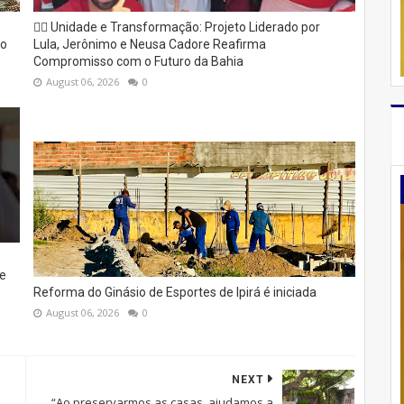
✊🏽 Unidade e Transformação: Projeto Liderado por
to
Lula, Jerônimo e Neusa Cadore Reafirma
Compromisso com o Futuro da Bahia
August 06, 2026
0
e
Reforma do Ginásio de Esportes de Ipirá é iniciada
August 06, 2026
0
NEXT
“Ao preservarmos as casas, ajudamos a