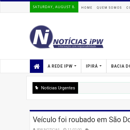
SATURDAY, AUGUST 8.
HOME
QUEM SOMOS
C
A REDE IPW
IPIRÁ
BACIA D
Notícias Urgentes
Veículo foi roubado em São 
IPW NOTICIAS
11:02:00