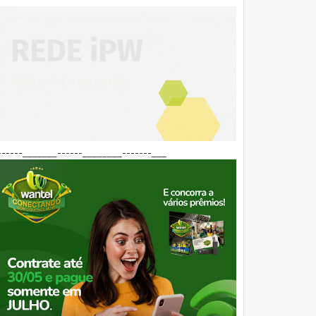
------_______------________-------___