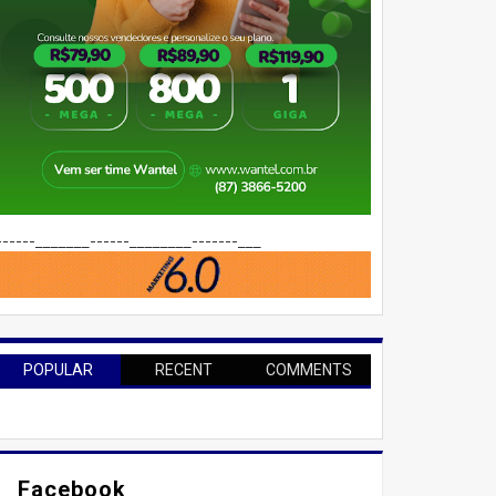
------_______------________-------___
POPULAR
RECENT
COMMENTS
Facebook