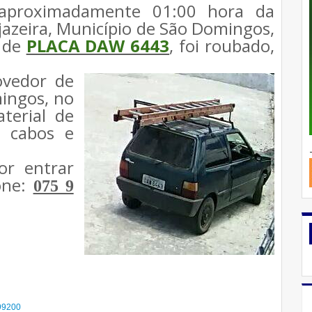
aproximadamente 01:00 hora da
zeira, Município de São Domingos,
 de
PLACA DAW 6443
, foi roubado,
ovedor de
mingos, no
terial de
, cabos e
or entrar
one:
075 9