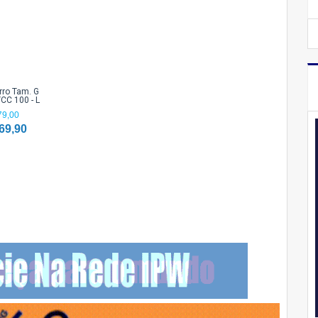
rro Tam. G
CC 100 - L
79,00
69,90