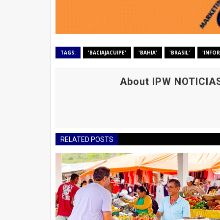
TAGS:
'BACIAJACUIPE'
'BAHIA'
'BRASIL'
'INFOR
About IPW NOTICIA
RELATED POSTS