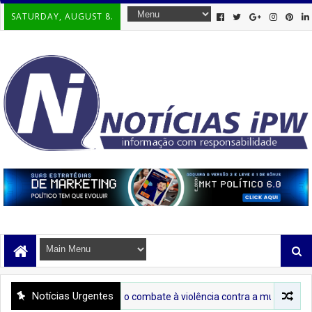
SATURDAY, AUGUST 8.
Notícias Urgentes
cientização sobre o combate à violência contra a mulher ao Centro de A