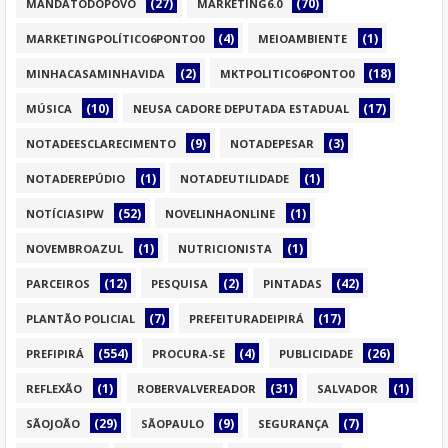
(27)
(70)
MANDATODOPOVO
MARKETING6.0
(4)
(1)
MARKETINGPOLÍTICO6PONTO0
MEIOAMBIENTE
(2)
(18)
MINHACASAMINHAVIDA
MKTPOLITICO6PONTO0
(10)
(17)
MÚSICA
NEUSA CADORE DEPUTADA ESTADUAL
(9)
(3)
NOTADEESCLARECIMENTO
NOTADEPESAR
(1)
(1)
NOTADEREPÚDIO
NOTADEUTILIDADE
(52)
(1)
NOTÍCIASIPW
NOVELINHAONLINE
(1)
(1)
NOVEMBROAZUL
NUTRICIONISTA
(12)
(2)
(42)
PARCEIROS
PESQUISA
PINTADAS
(7)
(17)
PLANTÃO POLICIAL
PREFEITURADEIPIRÁ
(554)
(4)
(26)
PREFIPIRÁ
PROCURA-SE
PUBLICIDADE
(1)
(31)
(1)
REFLEXÃO
ROBERVALVEREADOR
SALVADOR
(29)
(9)
(7)
SÃOJOÃO
SÃOPAULO
SEGURANÇA