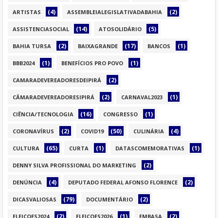
(4)
(2)
ARTISTAS
ASSEMBLEIALEGISLATIVADABAHIA
(14)
(5)
ASSISTENCIASOCIAL
ATOSOLIDÁRIO
(2)
(17)
(1)
BAHIA TURSA
BAIXAGRANDE
BANCOS
(1)
(1)
BBB2024
BENEFÍCIOS PRO POVO
(2)
CAMARADEVEREADORESDEIPIRÁ
(2)
(1)
CÂMARADEVEREADORESIPIRÁ
CARNAVAL2023
(16)
(1)
CIÊNCIA/TECNOLOGIA
CONGRESSO
(2)
(50)
(4)
CORONAVÍRUS
COVID19
CULINÁRIA
(65)
(1)
(1)
CULTURA
CURTA
DATASCOMEMORATIVAS
(2)
DENNY SILVA PROFISSIONAL DO MARKETING
(4)
(2)
DENÚNCIA
DEPUTADO FEDERAL AFONSO FLORENCE
(79)
(2)
DICASVALIOSAS
DOCUMENTÁRIO
(2)
(1)
(2)
ELEICOES2024
ELEICOES2026
EMBASA