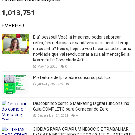
1,013,751
EMPREGO
E aí, pessoal! Você já imaginou poder saborear
refeições deliciosas e saudáveis ​​sem perder tempo
na cozinha? Pois é, hoje eu vou te contar sobre uma
novidade que vai revolucionar a sua alimentação: a
Marmita Fit Congelada 4.0!
May 15, 2023
0
Prefeitura de Ipirá abre concurso público
January 26, 2023
0
Descobrindo como o Marketing Digital funciona, no
Guia COMPLETO para Começar do Zero
December 24, 2021
0
3 IDEIAS PARA CRIAR UM NEGÓCIO E TRABALHAR
EM CASA INVESTINDO DE R$ 0,00 ATÉ O LIMITE QUE