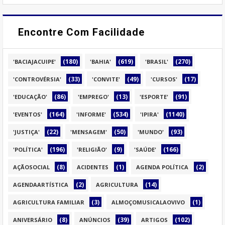
Encontre Com Facilidade
(180)
(619)
(270)
'BACIAJACUIPE'
'BAHIA'
'BRASIL'
(33)
(49)
(17)
'CONTROVÉRSIA'
'CONVITE'
'CURSOS'
(86)
(13)
(91)
'EDUCAÇÃO'
'EMPREGO'
'ESPORTE'
(164)
(534)
(1140)
'EVENTOS'
'INFORME'
'IPIRA'
(22)
(50)
(93)
'JUSTIÇA'
'MENSAGEM'
'MUNDO'
(196)
(9)
(166)
'POLÍTICA'
'RELIGIÃO'
'SAÚDE'
(8)
(1)
(2)
AÇÃOSOCIAL
ACIDENTES
AGENDA POLÍTICA
(2)
(14)
AGENDAARTÍSTICA
AGRICULTURA
(3)
(1)
AGRICULTURA FAMILIAR
ALMOÇOMUSICALAOVIVO
(8)
(39)
(102)
ANIVERSÁRIO
ANÚNCIOS
ARTIGOS