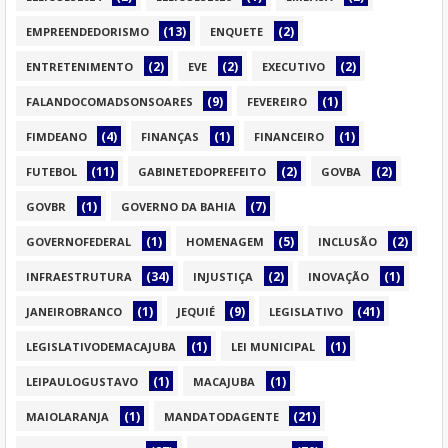
(13)
(2)
EMPREENDEDORISMO
ENQUETE
(2)
(2)
(2)
ENTRETENIMENTO
EVE
EXECUTIVO
(9)
(1)
FALANDOCOMADSONSOARES
FEVEREIRO
(4)
(1)
(1)
FIMDEANO
FINANÇAS
FINANCEIRO
(11)
(2)
(2)
FUTEBOL
GABINETEDOPREFEITO
GOVBA
(1)
(7)
GOVBR
GOVERNO DA BAHIA
(1)
(5)
(2)
GOVERNOFEDERAL
HOMENAGEM
INCLUSÃO
(34)
(2)
(1)
INFRAESTRUTURA
INJUSTIÇA
INOVAÇÃO
(1)
(9)
(41)
JANEIROBRANCO
JEQUIÉ
LEGISLATIVO
(1)
(1)
LEGISLATIVODEMACAJUBA
LEI MUNICIPAL
(1)
(1)
LEIPAULOGUSTAVO
MACAJUBA
(1)
(21)
MAIOLARANJA
MANDATODAGENTE