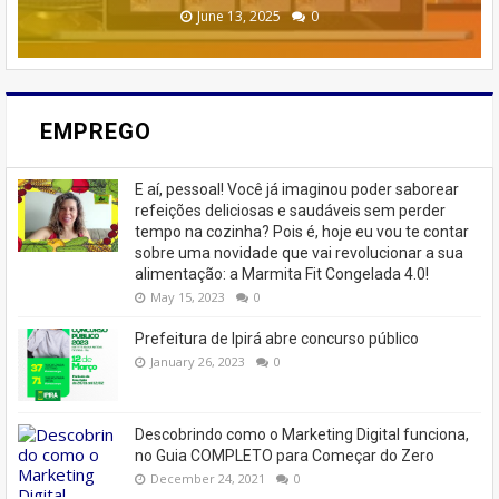
February 23, 2026
August 10, 2025
June 13, 2025
June 07, 2023
July 07, 2023
0
0
0
0
0
EMPREGO
E aí, pessoal! Você já imaginou poder saborear
refeições deliciosas e saudáveis ​​sem perder
tempo na cozinha? Pois é, hoje eu vou te contar
sobre uma novidade que vai revolucionar a sua
alimentação: a Marmita Fit Congelada 4.0!
May 15, 2023
0
Prefeitura de Ipirá abre concurso público
January 26, 2023
0
Descobrindo como o Marketing Digital funciona,
no Guia COMPLETO para Começar do Zero
December 24, 2021
0