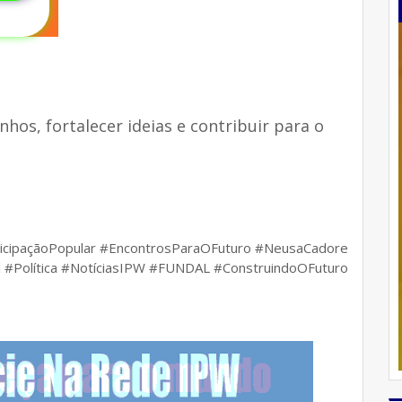
hos, fortalecer ideias e contribuir para o
ticipaçãoPopular #EncontrosParaOFuturo #NeusaCadore
 #Política #NotíciasIPW #FUNDAL #ConstruindoOFuturo