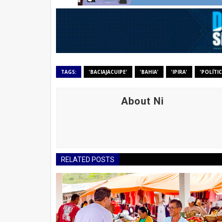
TAGS:
'BACIAJACUIPE'
'BAHIA'
'IPIRA'
'POLÍTIC
About Ni
RELATED POSTS