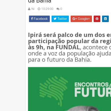
da Bahia
Ni
10:29:00
0
Facebook
Twitter
Google+
Ipirá será palco de um dos 
participação popular da reg
às 9h, na FUNDAL
, acontece
onde a voz da população ajuda 
para o futuro da Bahia.