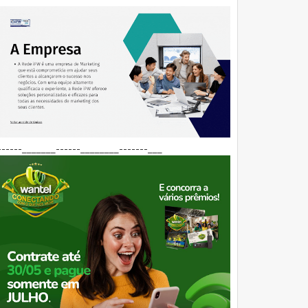
------_______------________-------___