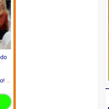
 do
ão!
…