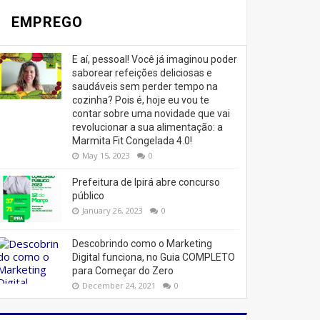
EMPREGO
E aí, pessoal! Você já imaginou poder
saborear refeições deliciosas e
saudáveis ​​sem perder tempo na
cozinha? Pois é, hoje eu vou te
contar sobre uma novidade que vai
revolucionar a sua alimentação: a
Marmita Fit Congelada 4.0!
May 15, 2023
0
Prefeitura de Ipirá abre concurso
público
January 26, 2023
0
Descobrindo como o Marketing
Digital funciona, no Guia COMPLETO
para Começar do Zero
December 24, 2021
0