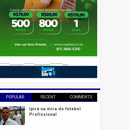
------_______------________-------___
POPULAR
RECENT
COMMENTS
Ipirá na mira do futebol
Profissional