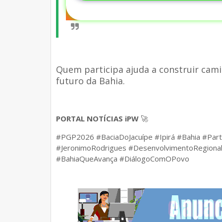
Quem participa ajuda a construir camin
futuro da Bahia.
PORTAL NOTÍCIAS iPW
🚀
#PGP2026 #BaciaDoJacuípe #Ipirá #Bahia #Par
#JeronimoRodrigues #DesenvolvimentoRegional
#BahiaQueAvança #DiálogoComOPovo