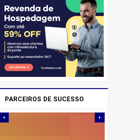
E AÍ, PESSOAL! VOCÊ JÁ
IMAGINOU PODER
PARCEIROS DE SUCESSO
SABOREAR REFEIÇÕES
DELICIOSAS E
SAUDÁVEIS ​​SEM PERDER