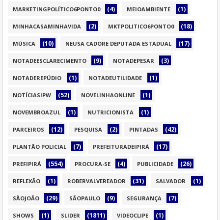
(4)
(1)
MARKETINGPOLÍTICO6PONTO0
MEIOAMBIENTE
(2)
(18)
MINHACASAMINHAVIDA
MKTPOLITICO6PONTO0
(10)
(17)
MÚSICA
NEUSA CADORE DEPUTADA ESTADUAL
(9)
(3)
NOTADEESCLARECIMENTO
NOTADEPESAR
(1)
(1)
NOTADEREPÚDIO
NOTADEUTILIDADE
(52)
(1)
NOTÍCIASIPW
NOVELINHAONLINE
(1)
(1)
NOVEMBROAZUL
NUTRICIONISTA
(12)
(2)
(42)
PARCEIROS
PESQUISA
PINTADAS
(7)
(17)
PLANTÃO POLICIAL
PREFEITURADEIPIRÁ
(554)
(4)
(26)
PREFIPIRÁ
PROCURA-SE
PUBLICIDADE
(1)
(31)
(1)
REFLEXÃO
ROBERVALVEREADOR
SALVADOR
(29)
(9)
(7)
SÃOJOÃO
SÃOPAULO
SEGURANÇA
(1)
(1811)
(1)
SHOWS
SLIDER
VIDEOCLIPE