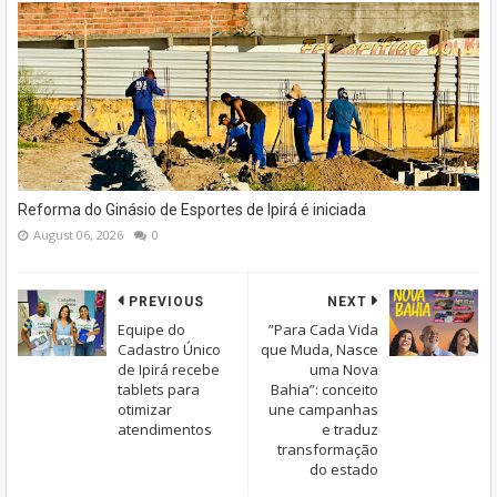
Reforma do Ginásio de Esportes de Ipirá é iniciada
August 06, 2026
0
PREVIOUS
NEXT
Equipe do
”Para Cada Vida
Cadastro Único
que Muda, Nasce
de Ipirá recebe
uma Nova
tablets para
Bahia”: conceito
otimizar
une campanhas
atendimentos
e traduz
transformação
do estado