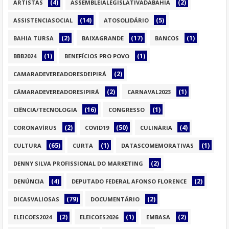
(4)
(2)
ARTISTAS
ASSEMBLEIALEGISLATIVADABAHIA
(14)
(5)
ASSISTENCIASOCIAL
ATOSOLIDÁRIO
(2)
(17)
(1)
BAHIA TURSA
BAIXAGRANDE
BANCOS
(1)
(1)
BBB2024
BENEFÍCIOS PRO POVO
(2)
CAMARADEVEREADORESDEIPIRÁ
(2)
(1)
CÂMARADEVEREADORESIPIRÁ
CARNAVAL2023
(16)
(1)
CIÊNCIA/TECNOLOGIA
CONGRESSO
(2)
(50)
(4)
CORONAVÍRUS
COVID19
CULINÁRIA
(65)
(1)
(1)
CULTURA
CURTA
DATASCOMEMORATIVAS
(2)
DENNY SILVA PROFISSIONAL DO MARKETING
(4)
(2)
DENÚNCIA
DEPUTADO FEDERAL AFONSO FLORENCE
(79)
(2)
DICASVALIOSAS
DOCUMENTÁRIO
(2)
(1)
(2)
ELEICOES2024
ELEICOES2026
EMBASA