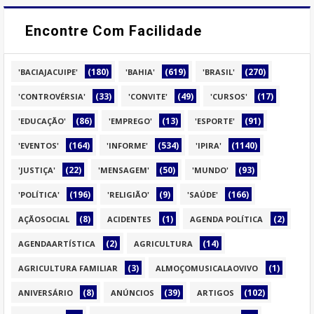
Encontre Com Facilidade
(180)
(619)
(270)
'BACIAJACUIPE'
'BAHIA'
'BRASIL'
(33)
(49)
(17)
'CONTROVÉRSIA'
'CONVITE'
'CURSOS'
(86)
(13)
(91)
'EDUCAÇÃO'
'EMPREGO'
'ESPORTE'
(164)
(534)
(1140)
'EVENTOS'
'INFORME'
'IPIRA'
(22)
(50)
(93)
'JUSTIÇA'
'MENSAGEM'
'MUNDO'
(196)
(9)
(166)
'POLÍTICA'
'RELIGIÃO'
'SAÚDE'
(8)
(1)
(2)
AÇÃOSOCIAL
ACIDENTES
AGENDA POLÍTICA
(2)
(14)
AGENDAARTÍSTICA
AGRICULTURA
(3)
(1)
AGRICULTURA FAMILIAR
ALMOÇOMUSICALAOVIVO
(8)
(39)
(102)
ANIVERSÁRIO
ANÚNCIOS
ARTIGOS