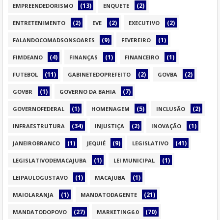
(13)
(2)
EMPREENDEDORISMO
ENQUETE
(2)
(2)
(2)
ENTRETENIMENTO
EVE
EXECUTIVO
(9)
(1)
FALANDOCOMADSONSOARES
FEVEREIRO
(4)
(1)
(1)
FIMDEANO
FINANÇAS
FINANCEIRO
(11)
(2)
(2)
FUTEBOL
GABINETEDOPREFEITO
GOVBA
(1)
(7)
GOVBR
GOVERNO DA BAHIA
(1)
(5)
(2)
GOVERNOFEDERAL
HOMENAGEM
INCLUSÃO
(34)
(2)
(1)
INFRAESTRUTURA
INJUSTIÇA
INOVAÇÃO
(1)
(9)
(41)
JANEIROBRANCO
JEQUIÉ
LEGISLATIVO
(1)
(1)
LEGISLATIVODEMACAJUBA
LEI MUNICIPAL
(1)
(1)
LEIPAULOGUSTAVO
MACAJUBA
(1)
(21)
MAIOLARANJA
MANDATODAGENTE
(27)
(70)
MANDATODOPOVO
MARKETING6.0