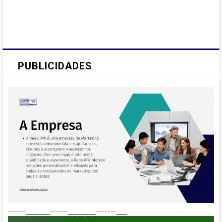
PUBLICIDADES
------_______------________-------___