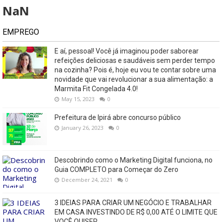
NaN
EMPREGO
E aí, pessoal! Você já imaginou poder saborear
refeições deliciosas e saudáveis ​​sem perder tempo
na cozinha? Pois é, hoje eu vou te contar sobre uma
novidade que vai revolucionar a sua alimentação: a
Marmita Fit Congelada 4.0!
May 15, 2023
0
Prefeitura de Ipirá abre concurso público
January 26, 2023
0
Descobrindo como o Marketing Digital funciona, no
Guia COMPLETO para Começar do Zero
December 24, 2021
0
3 IDEIAS PARA CRIAR UM NEGÓCIO E TRABALHAR
EM CASA INVESTINDO DE R$ 0,00 ATÉ O LIMITE QUE
VOCÊ QUISER