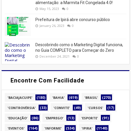
alimentação: a Marmita Fit Congelada 4.0!
May 15, 2023
0
Prefeitura de Ipirá abre concurso público
January 26, 2023
0
Descobrindo como o Marketing Digital funciona,
no Guia COMPLETO para Começar do Zero
December 24, 2021
0
Encontre Com Facilidade
(180)
(619)
(270)
'BACIAJACUIPE'
'BAHIA'
'BRASIL'
(33)
(49)
(17)
'CONTROVÉRSIA'
'CONVITE'
'CURSOS'
(86)
(13)
(91)
'EDUCAÇÃO'
'EMPREGO'
'ESPORTE'
(164)
(534)
(1140)
'EVENTOS'
'INFORME'
'IPIRA'