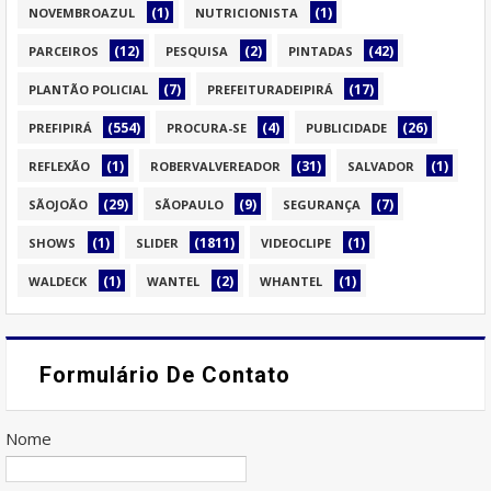
(1)
(1)
NOVEMBROAZUL
NUTRICIONISTA
(12)
(2)
(42)
PARCEIROS
PESQUISA
PINTADAS
(7)
(17)
PLANTÃO POLICIAL
PREFEITURADEIPIRÁ
(554)
(4)
(26)
PREFIPIRÁ
PROCURA-SE
PUBLICIDADE
(1)
(31)
(1)
REFLEXÃO
ROBERVALVEREADOR
SALVADOR
(29)
(9)
(7)
SÃOJOÃO
SÃOPAULO
SEGURANÇA
(1)
(1811)
(1)
SHOWS
SLIDER
VIDEOCLIPE
(1)
(2)
(1)
WALDECK
WANTEL
WHANTEL
Formulário De Contato
Nome