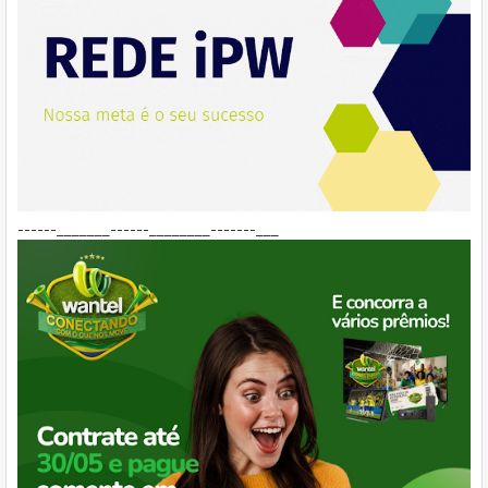
------_______------________-------___