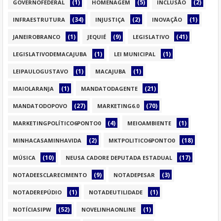
(1)
(5)
(2)
GOVERNOFEDERAL
HOMENAGEM
INCLUSÃO
(34)
(2)
(1)
INFRAESTRUTURA
INJUSTIÇA
INOVAÇÃO
(1)
(9)
(41)
JANEIROBRANCO
JEQUIÉ
LEGISLATIVO
(1)
(1)
LEGISLATIVODEMACAJUBA
LEI MUNICIPAL
(1)
(1)
LEIPAULOGUSTAVO
MACAJUBA
(1)
(21)
MAIOLARANJA
MANDATODAGENTE
(27)
(70)
MANDATODOPOVO
MARKETING6.0
(4)
(1)
MARKETINGPOLÍTICO6PONTO0
MEIOAMBIENTE
(2)
(18)
MINHACASAMINHAVIDA
MKTPOLITICO6PONTO0
(10)
(17)
MÚSICA
NEUSA CADORE DEPUTADA ESTADUAL
(9)
(3)
NOTADEESCLARECIMENTO
NOTADEPESAR
(1)
(1)
NOTADEREPÚDIO
NOTADEUTILIDADE
(52)
(1)
NOTÍCIASIPW
NOVELINHAONLINE