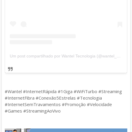
Um post compartilhado por Wantel Tecnologia (@wantel_provedor)
#Wantel #InternetRápida #1Giga #WiFiTurbo #Streaming
#InternetFibra #Conexão5Estrelas #Tecnologia
#InternetSemTravamentos #Promoção #Velocidade
#Games #StreamingAoVivo