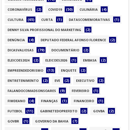
(2)
(50)
(4)
CORONAVÍRUS
COVID19
CULINÁRIA
(65)
(1)
(1)
CULTURA
CURTA
DATASCOMEMORATIVAS
(2)
DENNY SILVA PROFISSIONAL DO MARKETING
(4)
(2)
DENÚNCIA
DEPUTADO FEDERAL AFONSO FLORENCE
(79)
(2)
DICASVALIOSAS
DOCUMENTÁRIO
(2)
(1)
(2)
ELEICOES2024
ELEICOES2026
EMBASA
(13)
(2)
EMPREENDEDORISMO
ENQUETE
(2)
(2)
(2)
ENTRETENIMENTO
EVE
EXECUTIVO
(9)
(1)
FALANDOCOMADSONSOARES
FEVEREIRO
(4)
(1)
(1)
FIMDEANO
FINANÇAS
FINANCEIRO
(11)
(2)
(2)
FUTEBOL
GABINETEDOPREFEITO
GOVBA
(1)
(7)
GOVBR
GOVERNO DA BAHIA