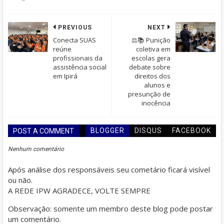
PREVIOUS
NEXT
Conecta SUAS
⚖️📚 Punição
reúne
coletiva em
profissionais da
escolas gera
assistência social
debate sobre
em Ipirá
direitos dos
alunos e
presunção de
inocência
BLOGGER
DISQUS
FACEBOOK
POST A COMMENT
Nenhum comentário
Após análise dos responsáveis seu cometário ficará visível
ou não.
A REDE IPW AGRADECE, VOLTE SEMPRE
Observação: somente um membro deste blog pode postar
um comentário.