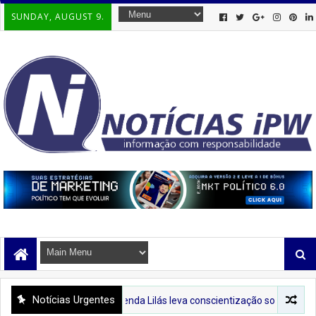
SUNDAY, AUGUST 9.
Notícias Urgentes
PREFIPIRÁ
Tenda Lilás leva conscientização sobre o combate à viol