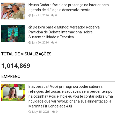
Neusa Cadore fortalece presença no interior com
agenda de diálogo e desenvolvimento
July 21, 2026
0
🌍 De Ipirá para o Mundo: Vereador Roberval
Participa de Debate Internacional sobre
Sustentabilidade e Ecoética
July 20, 2026
0
TOTAL DE VISUALIZAÇÕES
1,014,869
EMPREGO
E aí, pessoal! Você já imaginou poder saborear
refeições deliciosas e saudáveis ​​sem perder tempo
na cozinha? Pois é, hoje eu vou te contar sobre uma
novidade que vai revolucionar a sua alimentação: a
Marmita Fit Congelada 4.0!
May 15, 2023
0