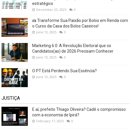
estratégico
December 23, 2025
0
🍰 Transforme Sua Paixão por Bolos em Renda com
o Curso da Casa dos Bolos Caseiros!
June 13, 2025
0
Marketing 6.0: A Revolução Eleitoral que os
Candidatos(as) de 2026 Precisam Conhecer
June 13, 2025
0
O PT Está Perdendo Sua Essência?
June 13, 2025
0
JUSTIÇA
E aí, prefeito Thiago Oliveira? Cadê o compromisso
com a economia de Ipirá?
February 17, 2025
0