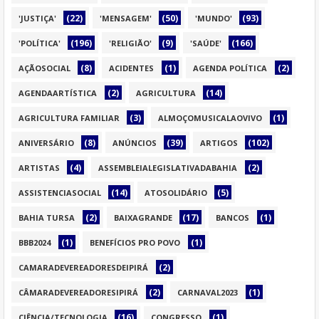
(22)
(50)
(93)
'JUSTIÇA'
'MENSAGEM'
'MUNDO'
(196)
(9)
(166)
'POLÍTICA'
'RELIGIÃO'
'SAÚDE'
(8)
(1)
(2)
AÇÃOSOCIAL
ACIDENTES
AGENDA POLÍTICA
(2)
(14)
AGENDAARTÍSTICA
AGRICULTURA
(3)
(1)
AGRICULTURA FAMILIAR
ALMOÇOMUSICALAOVIVO
(8)
(39)
(102)
ANIVERSÁRIO
ANÚNCIOS
ARTIGOS
(4)
(2)
ARTISTAS
ASSEMBLEIALEGISLATIVADABAHIA
(14)
(5)
ASSISTENCIASOCIAL
ATOSOLIDÁRIO
(2)
(17)
(1)
BAHIA TURSA
BAIXAGRANDE
BANCOS
(1)
(1)
BBB2024
BENEFÍCIOS PRO POVO
(2)
CAMARADEVEREADORESDEIPIRÁ
(2)
(1)
CÂMARADEVEREADORESIPIRÁ
CARNAVAL2023
(16)
(1)
CIÊNCIA/TECNOLOGIA
CONGRESSO