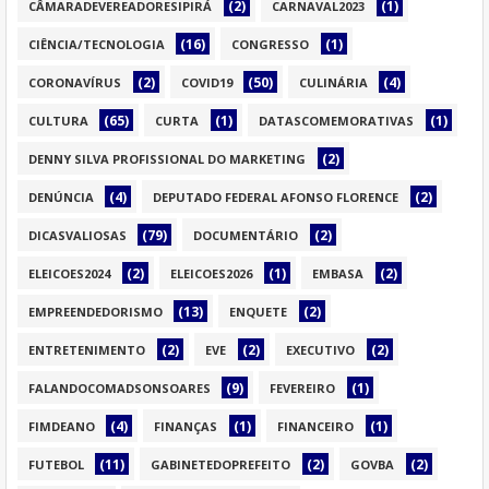
(2)
(1)
CÂMARADEVEREADORESIPIRÁ
CARNAVAL2023
(16)
(1)
CIÊNCIA/TECNOLOGIA
CONGRESSO
(2)
(50)
(4)
CORONAVÍRUS
COVID19
CULINÁRIA
(65)
(1)
(1)
CULTURA
CURTA
DATASCOMEMORATIVAS
(2)
DENNY SILVA PROFISSIONAL DO MARKETING
(4)
(2)
DENÚNCIA
DEPUTADO FEDERAL AFONSO FLORENCE
(79)
(2)
DICASVALIOSAS
DOCUMENTÁRIO
(2)
(1)
(2)
ELEICOES2024
ELEICOES2026
EMBASA
(13)
(2)
EMPREENDEDORISMO
ENQUETE
(2)
(2)
(2)
ENTRETENIMENTO
EVE
EXECUTIVO
(9)
(1)
FALANDOCOMADSONSOARES
FEVEREIRO
(4)
(1)
(1)
FIMDEANO
FINANÇAS
FINANCEIRO
(11)
(2)
(2)
FUTEBOL
GABINETEDOPREFEITO
GOVBA