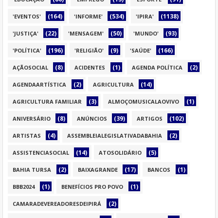
(164)
(534)
(1138)
'EVENTOS'
'INFORME'
'IPIRA'
(22)
(50)
(93)
'JUSTIÇA'
'MENSAGEM'
'MUNDO'
(196)
(9)
(166)
'POLÍTICA'
'RELIGIÃO'
'SAÚDE'
(8)
(1)
(2)
AÇÃOSOCIAL
ACIDENTES
AGENDA POLÍTICA
(2)
(14)
AGENDAARTÍSTICA
AGRICULTURA
(3)
(1)
AGRICULTURA FAMILIAR
ALMOÇOMUSICALAOVIVO
(8)
(39)
(102)
ANIVERSÁRIO
ANÚNCIOS
ARTIGOS
(4)
(2)
ARTISTAS
ASSEMBLEIALEGISLATIVADABAHIA
(14)
(5)
ASSISTENCIASOCIAL
ATOSOLIDÁRIO
(2)
(17)
(1)
BAHIA TURSA
BAIXAGRANDE
BANCOS
(1)
(1)
BBB2024
BENEFÍCIOS PRO POVO
(2)
CAMARADEVEREADORESDEIPIRÁ