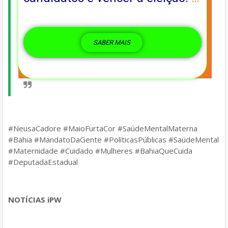
SABER MAIS
#NeusaCadore #MaioFurtaCor #SaúdeMentalMaterna
#Bahia #MandatoDaGente #PolíticasPúblicas #SaúdeMental
#Maternidade #Cuidado #Mulheres #BahiaQueCuida
#DeputadaEstadual
NOTÍCIAS iPW