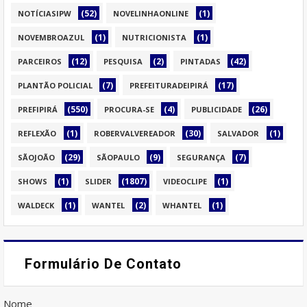
(52)
(1)
NOTÍCIASIPW
NOVELINHAONLINE
(1)
(1)
NOVEMBROAZUL
NUTRICIONISTA
(12)
(2)
(42)
PARCEIROS
PESQUISA
PINTADAS
(7)
(17)
PLANTÃO POLICIAL
PREFEITURADEIPIRÁ
(550)
(4)
(26)
PREFIPIRÁ
PROCURA-SE
PUBLICIDADE
(1)
(30)
(1)
REFLEXÃO
ROBERVALVEREADOR
SALVADOR
(29)
(9)
(7)
SÃOJOÃO
SÃOPAULO
SEGURANÇA
(1)
(1807)
(1)
SHOWS
SLIDER
VIDEOCLIPE
(1)
(2)
(1)
WALDECK
WANTEL
WHANTEL
Formulário De Contato
Nome