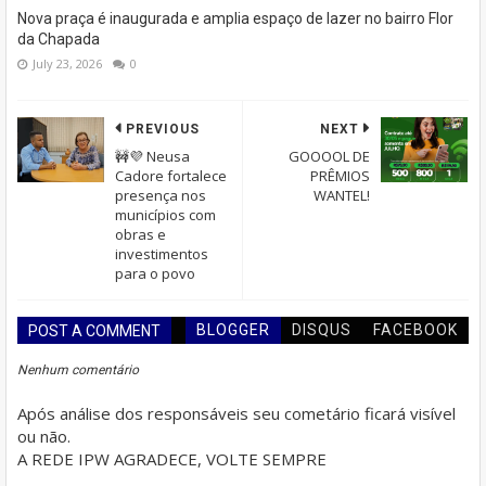
Nova praça é inaugurada e amplia espaço de lazer no bairro Flor
da Chapada
July 23, 2026
0
PREVIOUS
NEXT
🚧💜 Neusa
GOOOOL DE
Cadore fortalece
PRÊMIOS
presença nos
WANTEL!
municípios com
obras e
investimentos
para o povo
BLOGGER
DISQUS
FACEBOOK
POST A COMMENT
Nenhum comentário
Após análise dos responsáveis seu cometário ficará visível
ou não.
A REDE IPW AGRADECE, VOLTE SEMPRE