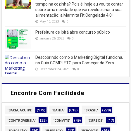
tempo na cozinha? Pois é, hoje eu vou te contar
sobre uma novidade que vai revolucionar a sua
alimentação: a Marmita Fit Congelada 4.0!
May 15, 2023
0
Prefeitura de Ipirá abre concurso público
January 26, 2023
0
Descobrindo como o Marketing Digital funciona,
no Guia COMPLETO para Começar do Zero
December 24, 2021
0
Encontre Com Facilidade
(179)
(618)
(270)
'BACIAJACUIPE'
'BAHIA'
'BRASIL'
(33)
(49)
(17)
'CONTROVÉRSIA'
'CONVITE'
'CURSOS'
(86)
(13)
(91)
'EDUCAÇÃO'
'EMPREGO'
'ESPORTE'