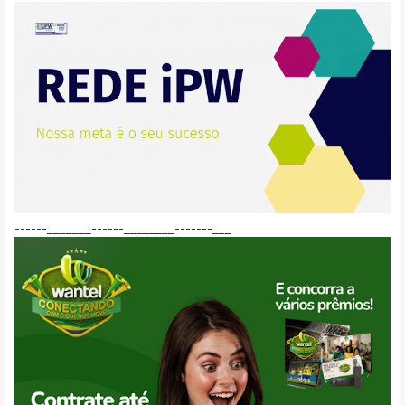
------_______------________-------___