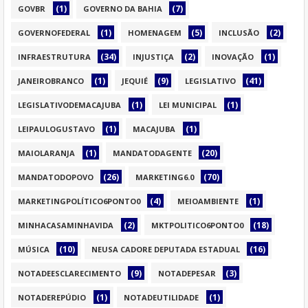
(1)
(7)
GOVBR
GOVERNO DA BAHIA
(1)
(5)
(2)
GOVERNOFEDERAL
HOMENAGEM
INCLUSÃO
(34)
(2)
(1)
INFRAESTRUTURA
INJUSTIÇA
INOVAÇÃO
(1)
(9)
(41)
JANEIROBRANCO
JEQUIÉ
LEGISLATIVO
(1)
(1)
LEGISLATIVODEMACAJUBA
LEI MUNICIPAL
(1)
(1)
LEIPAULOGUSTAVO
MACAJUBA
(1)
(20)
MAIOLARANJA
MANDATODAGENTE
(26)
(70)
MANDATODOPOVO
MARKETING6.0
(4)
(1)
MARKETINGPOLÍTICO6PONTO0
MEIOAMBIENTE
(2)
(18)
MINHACASAMINHAVIDA
MKTPOLITICO6PONTO0
(10)
(16)
MÚSICA
NEUSA CADORE DEPUTADA ESTADUAL
(9)
(3)
NOTADEESCLARECIMENTO
NOTADEPESAR
(1)
(1)
NOTADEREPÚDIO
NOTADEUTILIDADE