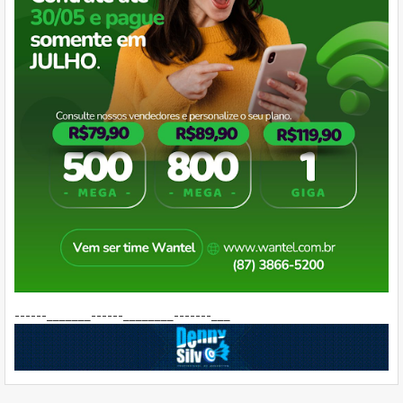
------_______------________-------___