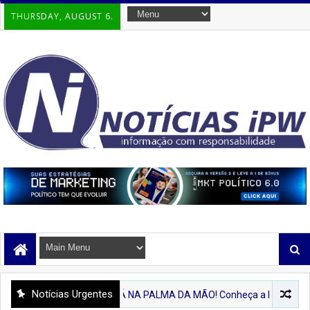
THURSDAY, AUGUST 6.
Notícias Urgentes
'IPIRA'
💻 IPIRÁ NA PALMA DA MÃO! Conheça a Nova Plataforma Digita