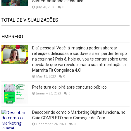
Sustentabilidade e Ecoética
July 20, 2026
0
TOTAL DE VISUALIZAÇÕES
EMPREGO
E aí, pessoal! Você já imaginou poder saborear
refeições deliciosas e saudáveis ​​sem perder tempo
na cozinha? Pois é, hoje eu vou te contar sobre uma
novidade que vai revolucionar a sua alimentação: a
Marmita Fit Congelada 4.0!
May 15, 2023
0
Prefeitura de Ipirá abre concurso público
January 26, 2023
0
Descobrindo como o Marketing Digital funciona, no
Guia COMPLETO para Começar do Zero
December 24, 2021
0