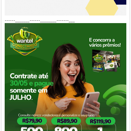
------_______------________-------___