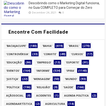
Descobrindo como o Marketing Digital funciona,
no Guia COMPLETO para Começar do Zero
December 24, 2021
0
Encontre Com Facilidade
(180)
(619)
(270)
'BACIAJACUIPE'
'BAHIA'
'BRASIL'
(33)
(49)
(17)
'CONTROVÉRSIA'
'CONVITE'
'CURSOS'
(86)
(13)
(91)
'EDUCAÇÃO'
'EMPREGO'
'ESPORTE'
(164)
(534)
(1140)
'EVENTOS'
'INFORME'
'IPIRA'
(22)
(50)
(93)
'JUSTIÇA'
'MENSAGEM'
'MUNDO'
(196)
(9)
(166)
'POLÍTICA'
'RELIGIÃO'
'SAÚDE'
(8)
(1)
(2)
AÇÃOSOCIAL
ACIDENTES
AGENDA POLÍTICA
(2)
(14)
AGENDAARTÍSTICA
AGRICULTURA