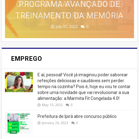
ESTRATÉGIAS AVANÇADAS DE
🚨 ÚLTIMAS VAGAS EM IPIRÁ!
CURSO DA CASA DOS BOLOS
PROGRAMA AVANÇADO DE
EMAGRECER SEM SAIR DE
TREINAMENTO DA MEMÓRIA
MARKETING 6.0.
CASEIROS!
CASA
🚨
February 23, 2026
August 10, 2025
June 13, 2025
June 07, 2023
July 07, 2023
0
0
0
0
0
EMPREGO
E aí, pessoal! Você já imaginou poder saborear
refeições deliciosas e saudáveis ​​sem perder
tempo na cozinha? Pois é, hoje eu vou te contar
sobre uma novidade que vai revolucionar a sua
alimentação: a Marmita Fit Congelada 4.0!
May 15, 2023
0
Prefeitura de Ipirá abre concurso público
January 26, 2023
0