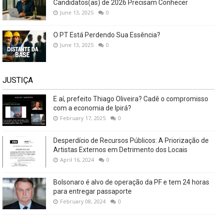
Candidatos(as) de 2026 Precisam Conhecer
June 13, 2025
0
O PT Está Perdendo Sua Essência?
June 13, 2025
0
JUSTIÇA
E aí, prefeito Thiago Oliveira? Cadê o compromisso
com a economia de Ipirá?
February 17, 2025
0
Desperdício de Recursos Públicos: A Priorização de
Artistas Externos em Detrimento dos Locais
April 16, 2024
0
Bolsonaro é alvo de operação da PF e tem 24 horas
para entregar passaporte
February 08, 2024
0