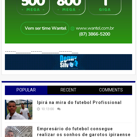
------_______------________-------___
POPULAR
RECENT
COMMENTS
Ipirá na mira do futebol Profissional
10:13:00
Empresário do futebol consegue
realizar os sonhos de garotos ipiraense