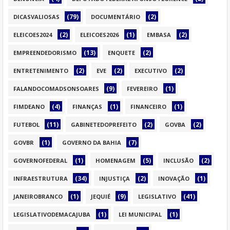
(79)
(2)
DICASVALIOSAS
DOCUMENTÁRIO
(2)
(1)
(2)
ELEICOES2024
ELEICOES2026
EMBASA
(13)
(2)
EMPREENDEDORISMO
ENQUETE
(2)
(2)
(2)
ENTRETENIMENTO
EVE
EXECUTIVO
(9)
(1)
FALANDOCOMADSONSOARES
FEVEREIRO
(4)
(1)
(1)
FIMDEANO
FINANÇAS
FINANCEIRO
(11)
(2)
(2)
FUTEBOL
GABINETEDOPREFEITO
GOVBA
(1)
(7)
GOVBR
GOVERNO DA BAHIA
(1)
(5)
(2)
GOVERNOFEDERAL
HOMENAGEM
INCLUSÃO
(34)
(2)
(1)
INFRAESTRUTURA
INJUSTIÇA
INOVAÇÃO
(1)
(9)
(41)
JANEIROBRANCO
JEQUIÉ
LEGISLATIVO
(1)
(1)
LEGISLATIVODEMACAJUBA
LEI MUNICIPAL