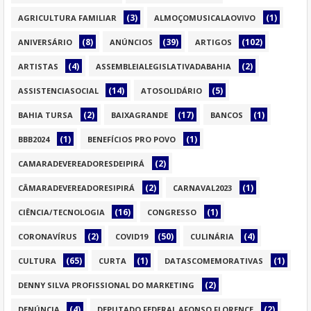
(3)
(1)
AGRICULTURA FAMILIAR
ALMOÇOMUSICALAOVIVO
(8)
(39)
(102)
ANIVERSÁRIO
ANÚNCIOS
ARTIGOS
(4)
(2)
ARTISTAS
ASSEMBLEIALEGISLATIVADABAHIA
(14)
(5)
ASSISTENCIASOCIAL
ATOSOLIDÁRIO
(2)
(17)
(1)
BAHIA TURSA
BAIXAGRANDE
BANCOS
(1)
(1)
BBB2024
BENEFÍCIOS PRO POVO
(2)
CAMARADEVEREADORESDEIPIRÁ
(2)
(1)
CÂMARADEVEREADORESIPIRÁ
CARNAVAL2023
(16)
(1)
CIÊNCIA/TECNOLOGIA
CONGRESSO
(2)
(50)
(4)
CORONAVÍRUS
COVID19
CULINÁRIA
(65)
(1)
(1)
CULTURA
CURTA
DATASCOMEMORATIVAS
(2)
DENNY SILVA PROFISSIONAL DO MARKETING
(4)
(2)
DENÚNCIA
DEPUTADO FEDERAL AFONSO FLORENCE