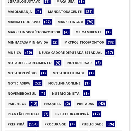
(1)
(1)
LEIPAULOGUSTAVO
MACAJUBA
(1)
(21)
MAIOLARANJA
MANDATODAGENTE
(27)
(70)
MANDATODOPOVO
MARKETING6.0
(4)
(1)
MARKETINGPOLÍTICO6PONTO0
MEIOAMBIENTE
(2)
(18)
MINHACASAMINHAVIDA
MKTPOLITICO6PONTO0
(10)
(17)
MÚSICA
NEUSA CADORE DEPUTADA ESTADUAL
(9)
(3)
NOTADEESCLARECIMENTO
NOTADEPESAR
(1)
(1)
NOTADEREPÚDIO
NOTADEUTILIDADE
(52)
(1)
NOTÍCIASIPW
NOVELINHAONLINE
(1)
(1)
NOVEMBROAZUL
NUTRICIONISTA
(12)
(2)
(42)
PARCEIROS
PESQUISA
PINTADAS
(7)
(17)
PLANTÃO POLICIAL
PREFEITURADEIPIRÁ
(554)
(4)
(26)
PREFIPIRÁ
PROCURA-SE
PUBLICIDADE