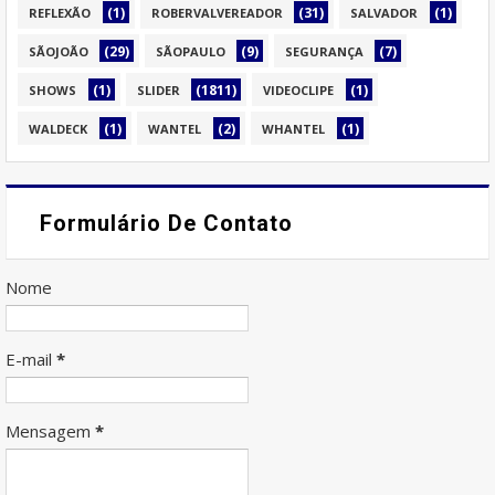
(1)
(31)
(1)
REFLEXÃO
ROBERVALVEREADOR
SALVADOR
(29)
(9)
(7)
SÃOJOÃO
SÃOPAULO
SEGURANÇA
(1)
(1811)
(1)
SHOWS
SLIDER
VIDEOCLIPE
(1)
(2)
(1)
WALDECK
WANTEL
WHANTEL
Formulário De Contato
Nome
E-mail
*
Mensagem
*