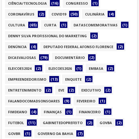
(16)
(1)
CIÊNCIA/TECNOLOGIA
CONGRESSO
(2)
(50)
(4)
CORONAVÍRUS
COVID19
CULINÁRIA
(65)
(1)
(1)
CULTURA
CURTA
DATASCOMEMORATIVAS
(2)
DENNY SILVA PROFISSIONAL DO MARKETING
(4)
(2)
DENÚNCIA
DEPUTADO FEDERAL AFONSO FLORENCE
(79)
(2)
DICASVALIOSAS
DOCUMENTÁRIO
(2)
(1)
(2)
ELEICOES2024
ELEICOES2026
EMBASA
(13)
(2)
EMPREENDEDORISMO
ENQUETE
(2)
(2)
(2)
ENTRETENIMENTO
EVE
EXECUTIVO
(9)
(1)
FALANDOCOMADSONSOARES
FEVEREIRO
(4)
(1)
(1)
FIMDEANO
FINANÇAS
FINANCEIRO
(11)
(2)
(2)
FUTEBOL
GABINETEDOPREFEITO
GOVBA
(1)
(7)
GOVBR
GOVERNO DA BAHIA