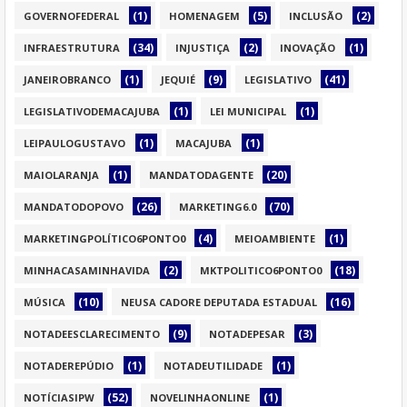
(1)
(5)
(2)
GOVERNOFEDERAL
HOMENAGEM
INCLUSÃO
(34)
(2)
(1)
INFRAESTRUTURA
INJUSTIÇA
INOVAÇÃO
(1)
(9)
(41)
JANEIROBRANCO
JEQUIÉ
LEGISLATIVO
(1)
(1)
LEGISLATIVODEMACAJUBA
LEI MUNICIPAL
(1)
(1)
LEIPAULOGUSTAVO
MACAJUBA
(1)
(20)
MAIOLARANJA
MANDATODAGENTE
(26)
(70)
MANDATODOPOVO
MARKETING6.0
(4)
(1)
MARKETINGPOLÍTICO6PONTO0
MEIOAMBIENTE
(2)
(18)
MINHACASAMINHAVIDA
MKTPOLITICO6PONTO0
(10)
(16)
MÚSICA
NEUSA CADORE DEPUTADA ESTADUAL
(9)
(3)
NOTADEESCLARECIMENTO
NOTADEPESAR
(1)
(1)
NOTADEREPÚDIO
NOTADEUTILIDADE
(52)
(1)
NOTÍCIASIPW
NOVELINHAONLINE