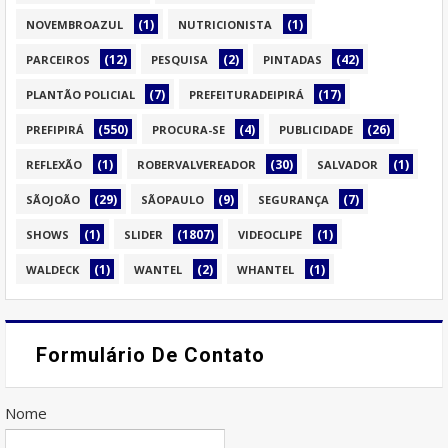
(1)
(1)
NOVEMBROAZUL
NUTRICIONISTA
(12)
(2)
(42)
PARCEIROS
PESQUISA
PINTADAS
(7)
(17)
PLANTÃO POLICIAL
PREFEITURADEIPIRÁ
(550)
(4)
(26)
PREFIPIRÁ
PROCURA-SE
PUBLICIDADE
(1)
(30)
(1)
REFLEXÃO
ROBERVALVEREADOR
SALVADOR
(29)
(9)
(7)
SÃOJOÃO
SÃOPAULO
SEGURANÇA
(1)
(1807)
(1)
SHOWS
SLIDER
VIDEOCLIPE
(1)
(2)
(1)
WALDECK
WANTEL
WHANTEL
Formulário De Contato
Nome