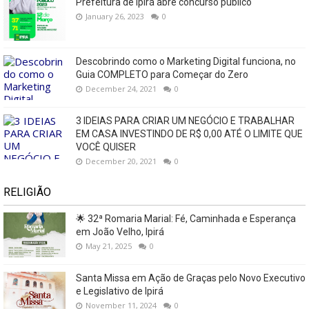
Prefeitura de Ipirá abre concurso público
January 26, 2023
0
Descobrindo como o Marketing Digital funciona, no
Guia COMPLETO para Começar do Zero
December 24, 2021
0
3 IDEIAS PARA CRIAR UM NEGÓCIO E TRABALHAR
EM CASA INVESTINDO DE R$ 0,00 ATÉ O LIMITE QUE
VOCÊ QUISER
December 20, 2021
0
RELIGIÃO
🌟 32ª Romaria Marial: Fé, Caminhada e Esperança
em João Velho, Ipirá
May 21, 2025
0
Santa Missa em Ação de Graças pelo Novo Executivo
e Legislativo de Ipirá
November 11, 2024
0