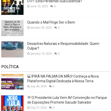
O PT Está Perdendo Sua Essência?
June 13, 2025
0
Quando o Mal Finge Ser o Bem
January 20, 2025
0
Desastres Naturais e Responsabilidade: Quem
Culpar?
January 14, 2025
0
POLÍTICA
💻 IPIRÁ NA PALMA DA MÃO! Conheça a Nova
Plataforma Digital Dedicada à Nossa Terra
July 28, 2026
0
💜 O Presidente Lula Vem Aí! Convenção no Parque
de Exposições Promete Sacudir Salvador
July 27, 2026
0