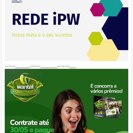
------_______------________-------___