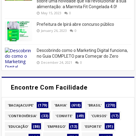
sobre uma novidade que vai revolucionar a sua
alimentação: a Marmita Fit Congelada 4.0!
May 15, 2023
0
Prefeitura de Ipirá abre concurso público
January 26, 2023
0
Descobrindo como o Marketing Digital funciona,
no Guia COMPLETO para Começar do Zero
December 24, 2021
0
Encontre Com Facilidade
(179)
(618)
(270)
'BACIAJACUIPE'
'BAHIA'
'BRASIL'
(33)
(49)
(17)
'CONTROVÉRSIA'
'CONVITE'
'CURSOS'
(86)
(13)
(91)
'EDUCAÇÃO'
'EMPREGO'
'ESPORTE'