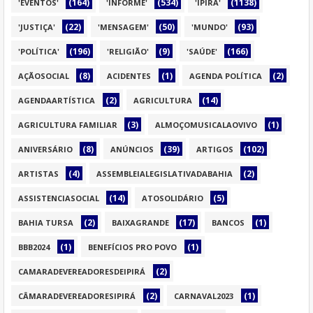
(164)
(534)
(1138)
'EVENTOS'
'INFORME'
'IPIRA'
(22)
(50)
(93)
'JUSTIÇA'
'MENSAGEM'
'MUNDO'
(196)
(9)
(166)
'POLÍTICA'
'RELIGIÃO'
'SAÚDE'
(8)
(1)
(2)
AÇÃOSOCIAL
ACIDENTES
AGENDA POLÍTICA
(2)
(14)
AGENDAARTÍSTICA
AGRICULTURA
(3)
(1)
AGRICULTURA FAMILIAR
ALMOÇOMUSICALAOVIVO
(8)
(39)
(102)
ANIVERSÁRIO
ANÚNCIOS
ARTIGOS
(4)
(2)
ARTISTAS
ASSEMBLEIALEGISLATIVADABAHIA
(14)
(5)
ASSISTENCIASOCIAL
ATOSOLIDÁRIO
(2)
(17)
(1)
BAHIA TURSA
BAIXAGRANDE
BANCOS
(1)
(1)
BBB2024
BENEFÍCIOS PRO POVO
(2)
CAMARADEVEREADORESDEIPIRÁ
(2)
(1)
CÂMARADEVEREADORESIPIRÁ
CARNAVAL2023