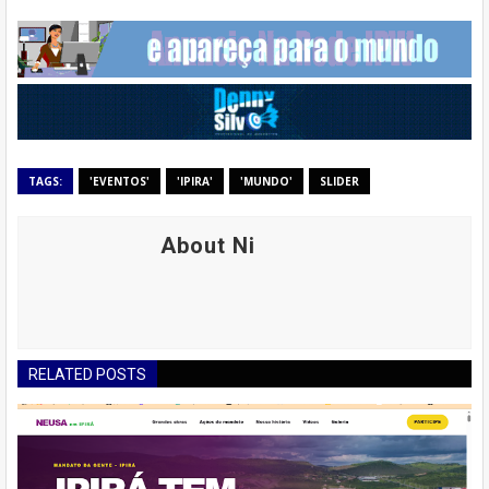
TAGS:
'EVENTOS'
'IPIRA'
'MUNDO'
SLIDER
About Ni
RELATED POSTS