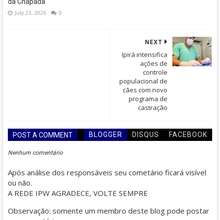
da Chapada
July 23, 2026
0
NEXT
Ipirá intensifica
ações de
controle
populacional de
cães com novo
programa de
castração
BLOGGER
DISQUS
FACEBOOK
POST A COMMENT
Nenhum comentário
Após análise dos responsáveis seu cometário ficará visível
ou não.
A REDE IPW AGRADECE, VOLTE SEMPRE
Observação: somente um membro deste blog pode postar