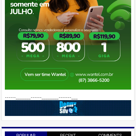
------_______------________-------___
POPULAR
RECENT
COMMENTS