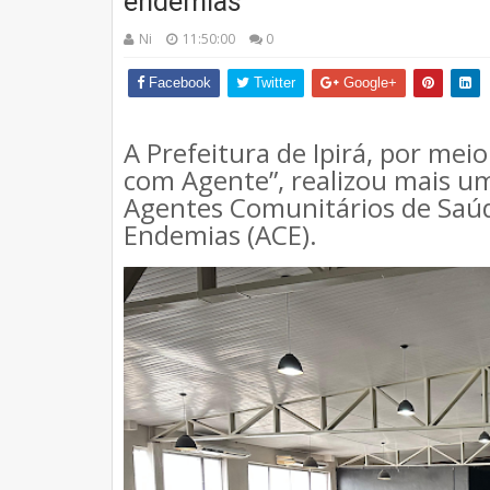
endemias
Ni
11:50:00
0
Facebook
Twitter
Google+
A Prefeitura de Ipirá, por me
com Agente”, realizou mais u
Agentes Comunitários de Saúd
Endemias (ACE).