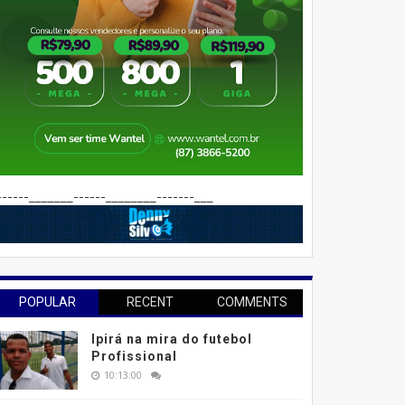
------_______------________-------___
POPULAR
RECENT
COMMENTS
Ipirá na mira do futebol
Profissional
10:13:00