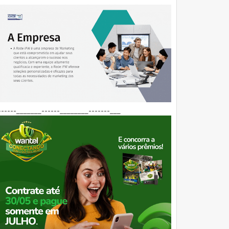
------_______------________-------___