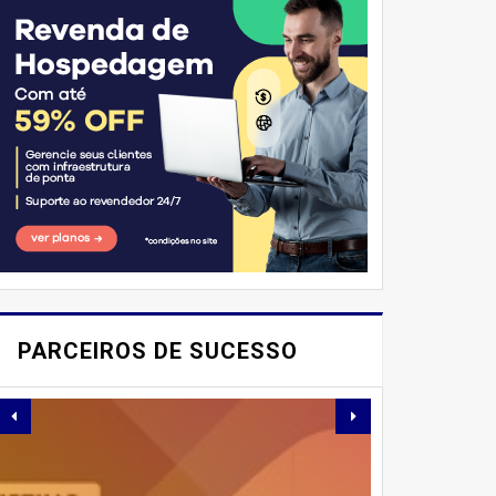
E AÍ, PESSOAL! VOCÊ JÁ
IMAGINOU PODER
PARCEIROS DE SUCESSO
SABOREAR REFEIÇÕES
DELICIOSAS E
SAUDÁVEIS ​​SEM PERDER