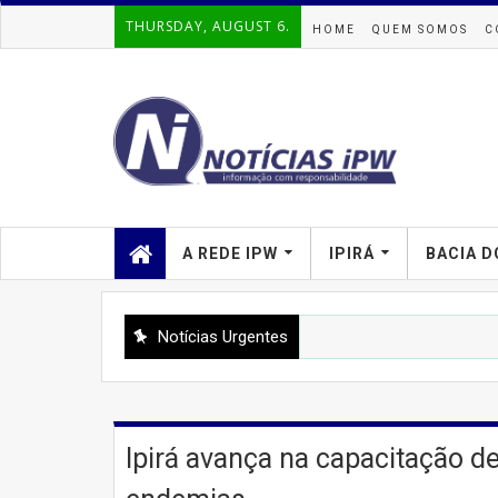
THURSDAY, AUGUST 6.
HOME
QUEM SOMOS
C
A REDE IPW
IPIRÁ
BACIA D
Notícias Urgentes
'
Ipirá avança na capacitação d