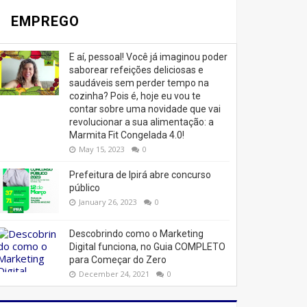
EMPREGO
E aí, pessoal! Você já imaginou poder
saborear refeições deliciosas e
saudáveis ​​sem perder tempo na
cozinha? Pois é, hoje eu vou te
contar sobre uma novidade que vai
revolucionar a sua alimentação: a
Marmita Fit Congelada 4.0!
May 15, 2023
0
Prefeitura de Ipirá abre concurso
público
January 26, 2023
0
Descobrindo como o Marketing
Digital funciona, no Guia COMPLETO
para Começar do Zero
December 24, 2021
0