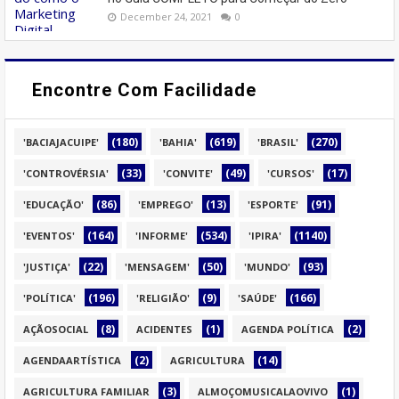
December 24, 2021
0
Encontre Com Facilidade
(180)
(619)
(270)
'BACIAJACUIPE'
'BAHIA'
'BRASIL'
(33)
(49)
(17)
'CONTROVÉRSIA'
'CONVITE'
'CURSOS'
(86)
(13)
(91)
'EDUCAÇÃO'
'EMPREGO'
'ESPORTE'
(164)
(534)
(1140)
'EVENTOS'
'INFORME'
'IPIRA'
(22)
(50)
(93)
'JUSTIÇA'
'MENSAGEM'
'MUNDO'
(196)
(9)
(166)
'POLÍTICA'
'RELIGIÃO'
'SAÚDE'
(8)
(1)
(2)
AÇÃOSOCIAL
ACIDENTES
AGENDA POLÍTICA
(2)
(14)
AGENDAARTÍSTICA
AGRICULTURA
(3)
(1)
AGRICULTURA FAMILIAR
ALMOÇOMUSICALAOVIVO