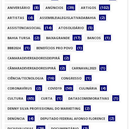
(8)
(39)
(102)
ANIVERSÁRIO
ANÚNCIOS
ARTIGOS
(4)
(2)
ARTISTAS
ASSEMBLEIALEGISLATIVADABAHIA
(14)
(5)
ASSISTENCIASOCIAL
ATOSOLIDÁRIO
(2)
(17)
(1)
BAHIA TURSA
BAIXAGRANDE
BANCOS
(1)
(1)
BBB2024
BENEFÍCIOS PRO POVO
(2)
CAMARADEVEREADORESDEIPIRÁ
(2)
(1)
CÂMARADEVEREADORESIPIRÁ
CARNAVAL2023
(16)
(1)
CIÊNCIA/TECNOLOGIA
CONGRESSO
(2)
(50)
(4)
CORONAVÍRUS
COVID19
CULINÁRIA
(65)
(1)
(1)
CULTURA
CURTA
DATASCOMEMORATIVAS
(2)
DENNY SILVA PROFISSIONAL DO MARKETING
(4)
(2)
DENÚNCIA
DEPUTADO FEDERAL AFONSO FLORENCE
(79)
(2)
DICASVALIOSAS
DOCUMENTÁRIO