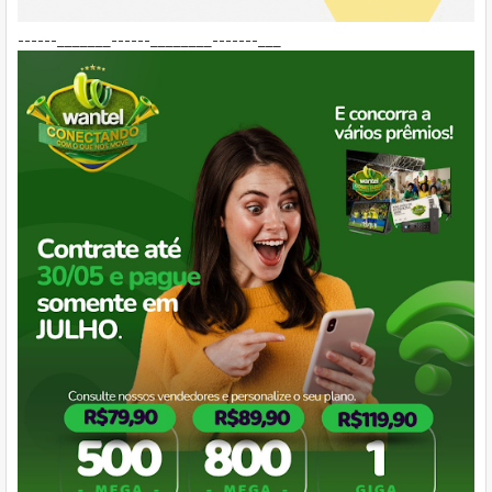
------_______------________-------___