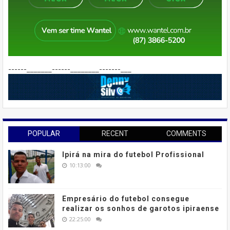
------_______------________-------___
POPULAR
RECENT
COMMENTS
Ipirá na mira do futebol Profissional
10:13:00
Empresário do futebol consegue
realizar os sonhos de garotos ipiraense
22:25:00