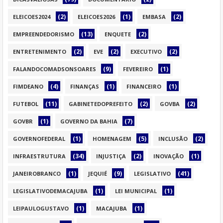
(2)
(1)
(2)
ELEICOES2024
ELEICOES2026
EMBASA
(13)
(2)
EMPREENDEDORISMO
ENQUETE
(2)
(2)
(2)
ENTRETENIMENTO
EVE
EXECUTIVO
(9)
(1)
FALANDOCOMADSONSOARES
FEVEREIRO
(4)
(1)
(1)
FIMDEANO
FINANÇAS
FINANCEIRO
(11)
(2)
(2)
FUTEBOL
GABINETEDOPREFEITO
GOVBA
(1)
(7)
GOVBR
GOVERNO DA BAHIA
(1)
(5)
(2)
GOVERNOFEDERAL
HOMENAGEM
INCLUSÃO
(34)
(2)
(1)
INFRAESTRUTURA
INJUSTIÇA
INOVAÇÃO
(1)
(9)
(41)
JANEIROBRANCO
JEQUIÉ
LEGISLATIVO
(1)
(1)
LEGISLATIVODEMACAJUBA
LEI MUNICIPAL
(1)
(1)
LEIPAULOGUSTAVO
MACAJUBA