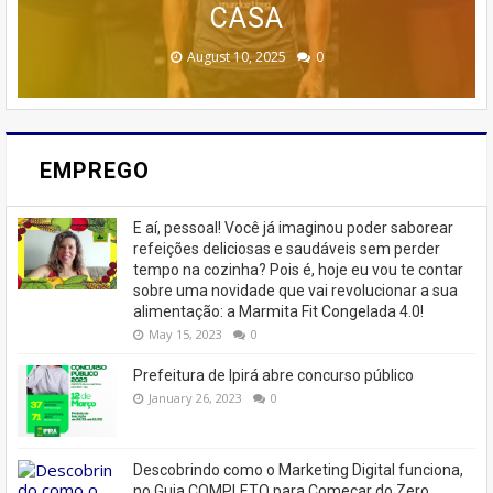
TREINAMENTO DA MEMÓRIA
MARKETING 6.0.
CASEIROS!
CASA
🚨
February 23, 2026
August 10, 2025
June 13, 2025
June 07, 2023
July 07, 2023
0
0
0
0
0
EMPREGO
E aí, pessoal! Você já imaginou poder saborear
refeições deliciosas e saudáveis ​​sem perder
tempo na cozinha? Pois é, hoje eu vou te contar
sobre uma novidade que vai revolucionar a sua
alimentação: a Marmita Fit Congelada 4.0!
May 15, 2023
0
Prefeitura de Ipirá abre concurso público
January 26, 2023
0
Descobrindo como o Marketing Digital funciona,
no Guia COMPLETO para Começar do Zero