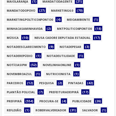
(1)
(21)
MAIOLARANJA
MANDATODAGENTE
(27)
(70)
MANDATODOPOVO
MARKETING6.0
(4)
(1)
MARKETINGPOLÍTICO6PONTO0
MEIOAMBIENTE
(2)
(18)
MINHACASAMINHAVIDA
MKTPOLITICO6PONTO0
(10)
(17)
MÚSICA
NEUSA CADORE DEPUTADA ESTADUAL
(9)
(3)
NOTADEESCLARECIMENTO
NOTADEPESAR
(1)
(1)
NOTADEREPÚDIO
NOTADEUTILIDADE
(52)
(1)
NOTÍCIASIPW
NOVELINHAONLINE
(1)
(1)
NOVEMBROAZUL
NUTRICIONISTA
(12)
(2)
(42)
PARCEIROS
PESQUISA
PINTADAS
(7)
(17)
PLANTÃO POLICIAL
PREFEITURADEIPIRÁ
(554)
(4)
(26)
PREFIPIRÁ
PROCURA-SE
PUBLICIDADE
(1)
(31)
(1)
REFLEXÃO
ROBERVALVEREADOR
SALVADOR