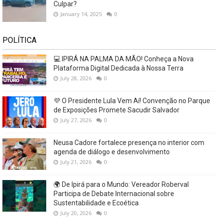
Culpar?
January 14, 2025
0
POLÍTICA
💻 IPIRÁ NA PALMA DA MÃO! Conheça a Nova
Plataforma Digital Dedicada à Nossa Terra
July 28, 2026
0
💜 O Presidente Lula Vem Aí! Convenção no Parque
de Exposições Promete Sacudir Salvador
July 27, 2026
0
Neusa Cadore fortalece presença no interior com
agenda de diálogo e desenvolvimento
July 21, 2026
0
🌍 De Ipirá para o Mundo: Vereador Roberval
Participa de Debate Internacional sobre
Sustentabilidade e Ecoética
July 20, 2026
0