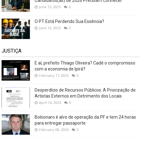
Candidatos(as) de 2026 Precisam Conhecer
June 13, 2025
0
O PT Está Perdendo Sua Essência?
June 13, 2025
0
JUSTIÇA
E aí, prefeito Thiago Oliveira? Cadê o compromisso
com a economia de Ipirá?
February 17, 2025
0
Desperdício de Recursos Públicos: A Priorização de
Artistas Externos em Detrimento dos Locais
April 16, 2024
0
Bolsonaro é alvo de operação da PF e tem 24 horas
para entregar passaporte
February 08, 2024
0