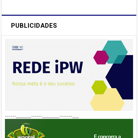
PUBLICIDADES
------_______------________-------___