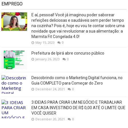
EMPREGO
E aí, pessoal! Você já imaginou poder saborear
refeições deliciosas e saudáveis ​​sem perder tempo
na cozinha? Pois é, hoje eu vou te contar sobre uma
novidade que vai revolucionar a sua alimentação: a
Marmita Fit Congelada 4.0!
May 15, 2023
0
Prefeitura de Ipirá abre concurso público
January 26, 2023
0
Descobrindo como o Marketing Digital funciona, no
Guia COMPLETO para Começar do Zero
December 24, 2021
0
3 IDEIAS PARA CRIAR UM NEGÓCIO E TRABALHAR
EM CASA INVESTINDO DE R$ 0,00 ATÉ O LIMITE QUE
VOCÊ QUISER
December 20, 2021
0