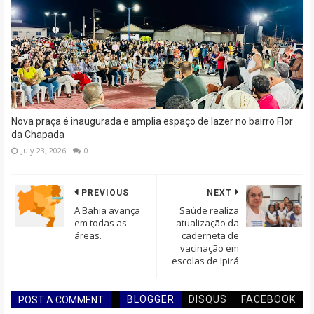
Nova praça é inaugurada e amplia espaço de lazer no bairro Flor
da Chapada
July 23, 2026
0
PREVIOUS
NEXT
A Bahia avança
Saúde realiza
em todas as
atualização da
áreas.
caderneta de
vacinação em
escolas de Ipirá
BLOGGER
DISQUS
FACEBOOK
POST A COMMENT