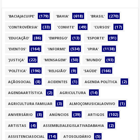
(179)
(618)
(270)
'BACIAJACUIPE'
'BAHIA'
'BRASIL'
(33)
(49)
(17)
'CONTROVÉRSIA'
'CONVITE'
'CURSOS'
(86)
(13)
(91)
'EDUCAÇÃO'
'EMPREGO'
'ESPORTE'
(164)
(534)
(1138)
'EVENTOS'
'INFORME'
'IPIRA'
(22)
(50)
(93)
'JUSTIÇA'
'MENSAGEM'
'MUNDO'
(196)
(9)
(166)
'POLÍTICA'
'RELIGIÃO'
'SAÚDE'
(8)
(1)
(2)
AÇÃOSOCIAL
ACIDENTES
AGENDA POLÍTICA
(2)
(14)
AGENDAARTÍSTICA
AGRICULTURA
(3)
(1)
AGRICULTURA FAMILIAR
ALMOÇOMUSICALAOVIVO
(8)
(39)
(102)
ANIVERSÁRIO
ANÚNCIOS
ARTIGOS
(4)
(2)
ARTISTAS
ASSEMBLEIALEGISLATIVADABAHIA
(14)
(5)
ASSISTENCIASOCIAL
ATOSOLIDÁRIO