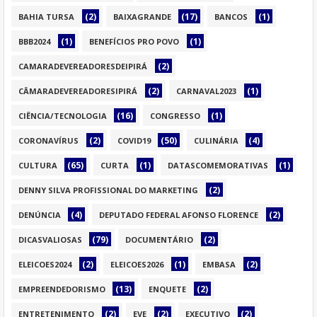
(2)
(17)
(1)
BAHIA TURSA
BAIXAGRANDE
BANCOS
(1)
(1)
BBB2024
BENEFÍCIOS PRO POVO
(2)
CAMARADEVEREADORESDEIPIRÁ
(2)
(1)
CÂMARADEVEREADORESIPIRÁ
CARNAVAL2023
(16)
(1)
CIÊNCIA/TECNOLOGIA
CONGRESSO
(2)
(50)
(4)
CORONAVÍRUS
COVID19
CULINÁRIA
(65)
(1)
(1)
CULTURA
CURTA
DATASCOMEMORATIVAS
(2)
DENNY SILVA PROFISSIONAL DO MARKETING
(4)
(2)
DENÚNCIA
DEPUTADO FEDERAL AFONSO FLORENCE
(79)
(2)
DICASVALIOSAS
DOCUMENTÁRIO
(2)
(1)
(2)
ELEICOES2024
ELEICOES2026
EMBASA
(13)
(2)
EMPREENDEDORISMO
ENQUETE
(2)
(2)
(2)
ENTRETENIMENTO
EVE
EXECUTIVO