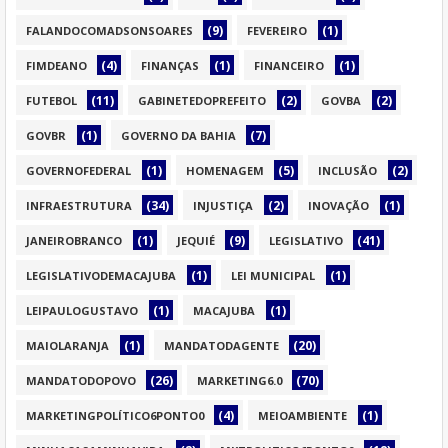
(9)
(1)
FALANDOCOMADSONSOARES
FEVEREIRO
(4)
(1)
(1)
FIMDEANO
FINANÇAS
FINANCEIRO
(11)
(2)
(2)
FUTEBOL
GABINETEDOPREFEITO
GOVBA
(1)
(7)
GOVBR
GOVERNO DA BAHIA
(1)
(5)
(2)
GOVERNOFEDERAL
HOMENAGEM
INCLUSÃO
(34)
(2)
(1)
INFRAESTRUTURA
INJUSTIÇA
INOVAÇÃO
(1)
(9)
(41)
JANEIROBRANCO
JEQUIÉ
LEGISLATIVO
(1)
(1)
LEGISLATIVODEMACAJUBA
LEI MUNICIPAL
(1)
(1)
LEIPAULOGUSTAVO
MACAJUBA
(1)
(20)
MAIOLARANJA
MANDATODAGENTE
(26)
(70)
MANDATODOPOVO
MARKETING6.0
(4)
(1)
MARKETINGPOLÍTICO6PONTO0
MEIOAMBIENTE