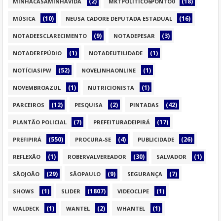
(2)
(18)
MINHACASAMINHAVIDA
MKTPOLITICO6PONTO0
(10)
(16)
MÚSICA
NEUSA CADORE DEPUTADA ESTADUAL
(9)
(3)
NOTADEESCLARECIMENTO
NOTADEPESAR
(1)
(1)
NOTADEREPÚDIO
NOTADEUTILIDADE
(52)
(1)
NOTÍCIASIPW
NOVELINHAONLINE
(1)
(1)
NOVEMBROAZUL
NUTRICIONISTA
(12)
(2)
(42)
PARCEIROS
PESQUISA
PINTADAS
(7)
(17)
PLANTÃO POLICIAL
PREFEITURADEIPIRÁ
(550)
(4)
(26)
PREFIPIRÁ
PROCURA-SE
PUBLICIDADE
(1)
(30)
(1)
REFLEXÃO
ROBERVALVEREADOR
SALVADOR
(29)
(9)
(7)
SÃOJOÃO
SÃOPAULO
SEGURANÇA
(1)
(1807)
(1)
SHOWS
SLIDER
VIDEOCLIPE
(1)
(2)
(1)
WALDECK
WANTEL
WHANTEL