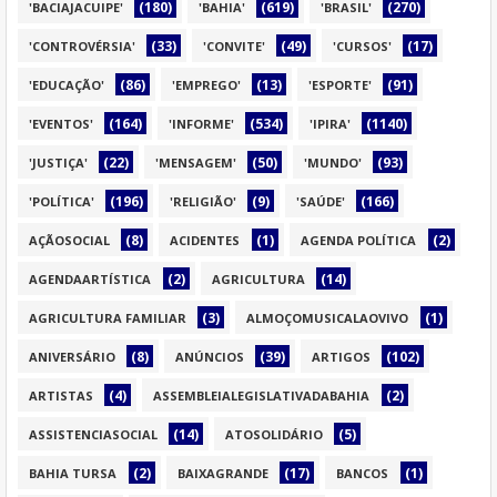
(180)
(619)
(270)
'BACIAJACUIPE'
'BAHIA'
'BRASIL'
(33)
(49)
(17)
'CONTROVÉRSIA'
'CONVITE'
'CURSOS'
(86)
(13)
(91)
'EDUCAÇÃO'
'EMPREGO'
'ESPORTE'
(164)
(534)
(1140)
'EVENTOS'
'INFORME'
'IPIRA'
(22)
(50)
(93)
'JUSTIÇA'
'MENSAGEM'
'MUNDO'
(196)
(9)
(166)
'POLÍTICA'
'RELIGIÃO'
'SAÚDE'
(8)
(1)
(2)
AÇÃOSOCIAL
ACIDENTES
AGENDA POLÍTICA
(2)
(14)
AGENDAARTÍSTICA
AGRICULTURA
(3)
(1)
AGRICULTURA FAMILIAR
ALMOÇOMUSICALAOVIVO
(8)
(39)
(102)
ANIVERSÁRIO
ANÚNCIOS
ARTIGOS
(4)
(2)
ARTISTAS
ASSEMBLEIALEGISLATIVADABAHIA
(14)
(5)
ASSISTENCIASOCIAL
ATOSOLIDÁRIO
(2)
(17)
(1)
BAHIA TURSA
BAIXAGRANDE
BANCOS