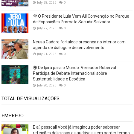
July 28, 2026
0
💜 O Presidente Lula Vem Aí! Convenção no Parque
de Exposições Promete Sacudir Salvador
July 27, 2026
0
Neusa Cadore fortalece presença no interior com
agenda de diálogo e desenvolvimento
July 21, 2026
0
🌍 De Ipirá para o Mundo: Vereador Roberval
Participa de Debate Internacional sobre
Sustentabilidade e Ecoética
July 20, 2026
0
TOTAL DE VISUALIZAÇÕES
EMPREGO
E aí, pessoal! Você já imaginou poder saborear
refeições deliciosas e saudáveis ​​sem perder tempo