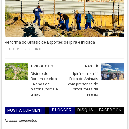
Reforma do Ginásio de Esportes de Ipirá é iniciada
August 06, 2026
0
PREVIOUS
NEXT
Distrito do
Ipirá realiza 1ª
Bonfim celebra
Feira de Animais
34 anos de
com presença de
história, força e
produtores da
união
região
BLOGGER
DISQUS
FACEBOOK
POST A COMMENT
Nenhum comentário