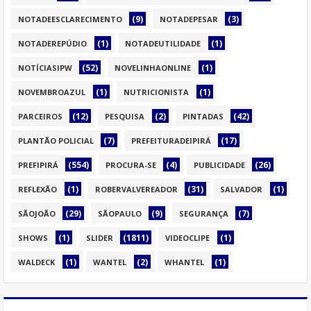
(9)
(3)
NOTADEESCLARECIMENTO
NOTADEPESAR
(1)
(1)
NOTADEREPÚDIO
NOTADEUTILIDADE
(52)
(1)
NOTÍCIASIPW
NOVELINHAONLINE
(1)
(1)
NOVEMBROAZUL
NUTRICIONISTA
(12)
(2)
(42)
PARCEIROS
PESQUISA
PINTADAS
(7)
(17)
PLANTÃO POLICIAL
PREFEITURADEIPIRÁ
(554)
(4)
(26)
PREFIPIRÁ
PROCURA-SE
PUBLICIDADE
(1)
(31)
(1)
REFLEXÃO
ROBERVALVEREADOR
SALVADOR
(29)
(9)
(7)
SÃOJOÃO
SÃOPAULO
SEGURANÇA
(1)
(1811)
(1)
SHOWS
SLIDER
VIDEOCLIPE
(1)
(2)
(1)
WALDECK
WANTEL
WHANTEL