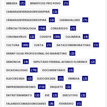
(1)
(1)
BBB2024
BENEFÍCIOS PRO POVO
(2)
CAMARADEVEREADORESDEIPIRÁ
(2)
(1)
CÂMARADEVEREADORESIPIRÁ
CARNAVAL2023
(16)
(1)
CIÊNCIA/TECNOLOGIA
CONGRESSO
(2)
(50)
(4)
CORONAVÍRUS
COVID19
CULINÁRIA
(65)
(1)
(1)
CULTURA
CURTA
DATASCOMEMORATIVAS
(2)
DENNY SILVA PROFISSIONAL DO MARKETING
(4)
(2)
DENÚNCIA
DEPUTADO FEDERAL AFONSO FLORENCE
(79)
(2)
DICASVALIOSAS
DOCUMENTÁRIO
(2)
(1)
(2)
ELEICOES2024
ELEICOES2026
EMBASA
(13)
(2)
EMPREENDEDORISMO
ENQUETE
(2)
(2)
(2)
ENTRETENIMENTO
EVE
EXECUTIVO
(9)
(1)
FALANDOCOMADSONSOARES
FEVEREIRO