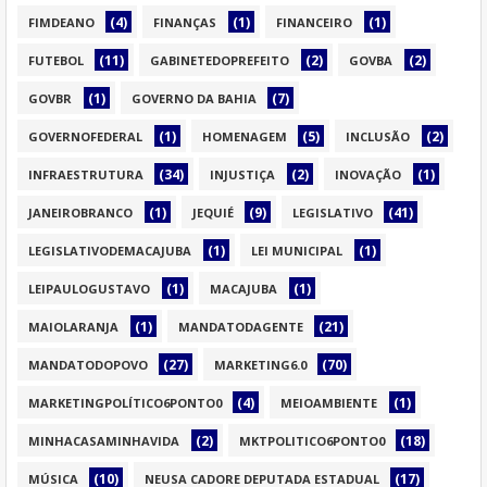
(4)
(1)
(1)
FIMDEANO
FINANÇAS
FINANCEIRO
(11)
(2)
(2)
FUTEBOL
GABINETEDOPREFEITO
GOVBA
(1)
(7)
GOVBR
GOVERNO DA BAHIA
(1)
(5)
(2)
GOVERNOFEDERAL
HOMENAGEM
INCLUSÃO
(34)
(2)
(1)
INFRAESTRUTURA
INJUSTIÇA
INOVAÇÃO
(1)
(9)
(41)
JANEIROBRANCO
JEQUIÉ
LEGISLATIVO
(1)
(1)
LEGISLATIVODEMACAJUBA
LEI MUNICIPAL
(1)
(1)
LEIPAULOGUSTAVO
MACAJUBA
(1)
(21)
MAIOLARANJA
MANDATODAGENTE
(27)
(70)
MANDATODOPOVO
MARKETING6.0
(4)
(1)
MARKETINGPOLÍTICO6PONTO0
MEIOAMBIENTE
(2)
(18)
MINHACASAMINHAVIDA
MKTPOLITICO6PONTO0
(10)
(17)
MÚSICA
NEUSA CADORE DEPUTADA ESTADUAL