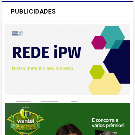
PUBLICIDADES
------_______------________-------___