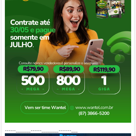
------_______------________-------___