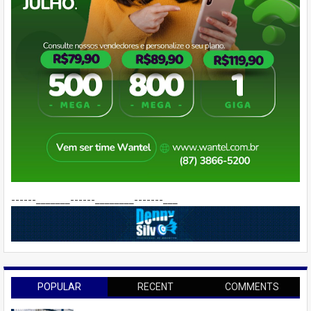
------_______------________-------___
POPULAR
RECENT
COMMENTS