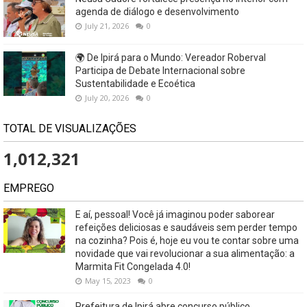
agenda de diálogo e desenvolvimento
July 21, 2026
0
🌍 De Ipirá para o Mundo: Vereador Roberval
Participa de Debate Internacional sobre
Sustentabilidade e Ecoética
July 20, 2026
0
TOTAL DE VISUALIZAÇÕES
1,012,321
EMPREGO
E aí, pessoal! Você já imaginou poder saborear
refeições deliciosas e saudáveis ​​sem perder tempo
na cozinha? Pois é, hoje eu vou te contar sobre uma
novidade que vai revolucionar a sua alimentação: a
Marmita Fit Congelada 4.0!
May 15, 2023
0
Prefeitura de Ipirá abre concurso público