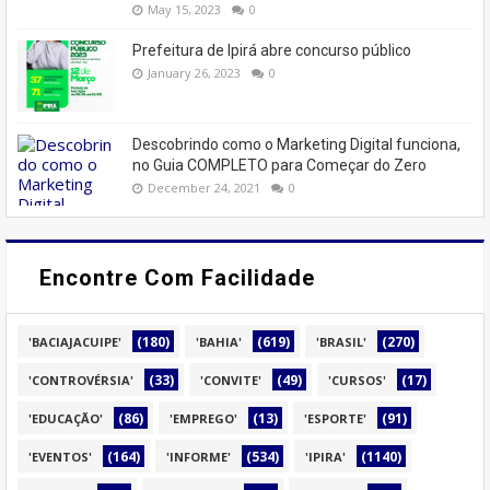
May 15, 2023
0
Prefeitura de Ipirá abre concurso público
January 26, 2023
0
Descobrindo como o Marketing Digital funciona,
no Guia COMPLETO para Começar do Zero
December 24, 2021
0
Encontre Com Facilidade
(180)
(619)
(270)
'BACIAJACUIPE'
'BAHIA'
'BRASIL'
(33)
(49)
(17)
'CONTROVÉRSIA'
'CONVITE'
'CURSOS'
(86)
(13)
(91)
'EDUCAÇÃO'
'EMPREGO'
'ESPORTE'
(164)
(534)
(1140)
'EVENTOS'
'INFORME'
'IPIRA'