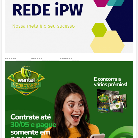
------_______------________-------___