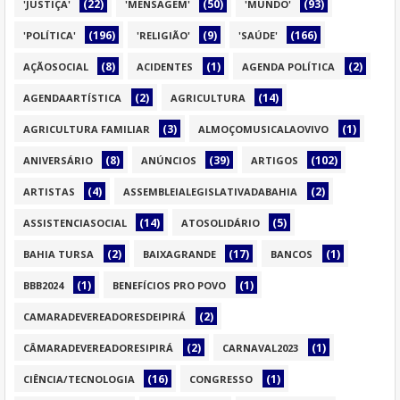
(22)
(50)
(93)
'JUSTIÇA'
'MENSAGEM'
'MUNDO'
(196)
(9)
(166)
'POLÍTICA'
'RELIGIÃO'
'SAÚDE'
(8)
(1)
(2)
AÇÃOSOCIAL
ACIDENTES
AGENDA POLÍTICA
(2)
(14)
AGENDAARTÍSTICA
AGRICULTURA
(3)
(1)
AGRICULTURA FAMILIAR
ALMOÇOMUSICALAOVIVO
(8)
(39)
(102)
ANIVERSÁRIO
ANÚNCIOS
ARTIGOS
(4)
(2)
ARTISTAS
ASSEMBLEIALEGISLATIVADABAHIA
(14)
(5)
ASSISTENCIASOCIAL
ATOSOLIDÁRIO
(2)
(17)
(1)
BAHIA TURSA
BAIXAGRANDE
BANCOS
(1)
(1)
BBB2024
BENEFÍCIOS PRO POVO
(2)
CAMARADEVEREADORESDEIPIRÁ
(2)
(1)
CÂMARADEVEREADORESIPIRÁ
CARNAVAL2023
(16)
(1)
CIÊNCIA/TECNOLOGIA
CONGRESSO