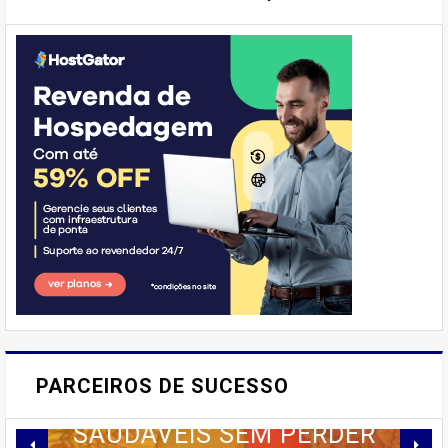
'Emprego'
E AÍ, PESSOAL! VOCÊ JÁ
IMAGINOU PODER SABOREAR
PARCEIROS DE SUCESSO
REFEIÇÕES DELICIOSAS E
SAUDÁVEIS ​​SEM PERDER