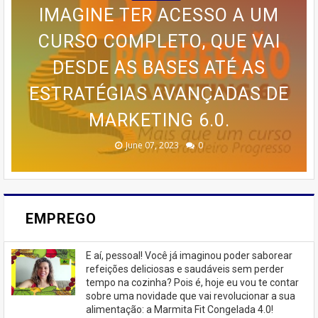
IMAGINE TER ACESSO A UM
🍰 TRANSFORME SUA PAIXÃO
CURSO COMPLETO, QUE VAI
PARCERIA LANÇA GUIA
POR BOLOS EM RENDA COM O
PRÁTICO PARA QUEM DESEJA
DESDE AS BASES ATÉ AS
ESTRATÉGIAS AVANÇADAS DE
🚨 ÚLTIMAS VAGAS EM IPIRÁ!
CURSO DA CASA DOS BOLOS
PROGRAMA AVANÇADO DE
EMAGRECER SEM SAIR DE
TREINAMENTO DA MEMÓRIA
MARKETING 6.0.
CASEIROS!
CASA
🚨
February 23, 2026
August 10, 2025
June 13, 2025
June 07, 2023
July 07, 2023
0
0
0
0
0
EMPREGO
E aí, pessoal! Você já imaginou poder saborear
refeições deliciosas e saudáveis ​​sem perder
tempo na cozinha? Pois é, hoje eu vou te contar
sobre uma novidade que vai revolucionar a sua
alimentação: a Marmita Fit Congelada 4.0!