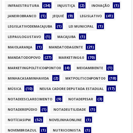
(34)
(2)
(1)
INFRAESTRUTURA
INJUSTIÇA
INOVAÇÃO
(1)
(9)
(41)
JANEIROBRANCO
JEQUIÉ
LEGISLATIVO
(1)
(1)
LEGISLATIVODEMACAJUBA
LEI MUNICIPAL
(1)
(1)
LEIPAULOGUSTAVO
MACAJUBA
(1)
(21)
MAIOLARANJA
MANDATODAGENTE
(27)
(70)
MANDATODOPOVO
MARKETING6.0
(4)
(1)
MARKETINGPOLÍTICO6PONTO0
MEIOAMBIENTE
(2)
(18)
MINHACASAMINHAVIDA
MKTPOLITICO6PONTO0
(10)
(17)
MÚSICA
NEUSA CADORE DEPUTADA ESTADUAL
(9)
(3)
NOTADEESCLARECIMENTO
NOTADEPESAR
(1)
(1)
NOTADEREPÚDIO
NOTADEUTILIDADE
(52)
(1)
NOTÍCIASIPW
NOVELINHAONLINE
(1)
(1)
NOVEMBROAZUL
NUTRICIONISTA