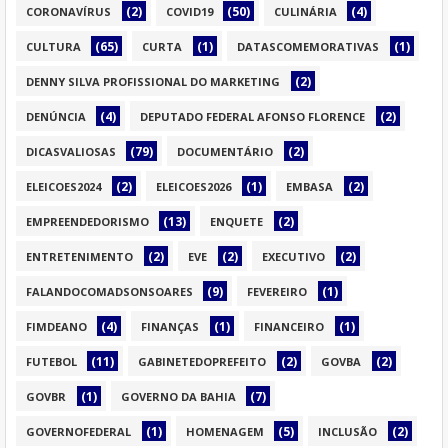
(2)
(50)
(4)
CORONAVÍRUS
COVID19
CULINÁRIA
(65)
(1)
(1)
CULTURA
CURTA
DATASCOMEMORATIVAS
(2)
DENNY SILVA PROFISSIONAL DO MARKETING
(4)
(2)
DENÚNCIA
DEPUTADO FEDERAL AFONSO FLORENCE
(79)
(2)
DICASVALIOSAS
DOCUMENTÁRIO
(2)
(1)
(2)
ELEICOES2024
ELEICOES2026
EMBASA
(13)
(2)
EMPREENDEDORISMO
ENQUETE
(2)
(2)
(2)
ENTRETENIMENTO
EVE
EXECUTIVO
(9)
(1)
FALANDOCOMADSONSOARES
FEVEREIRO
(4)
(1)
(1)
FIMDEANO
FINANÇAS
FINANCEIRO
(11)
(2)
(2)
FUTEBOL
GABINETEDOPREFEITO
GOVBA
(1)
(7)
GOVBR
GOVERNO DA BAHIA
(1)
(5)
(2)
GOVERNOFEDERAL
HOMENAGEM
INCLUSÃO