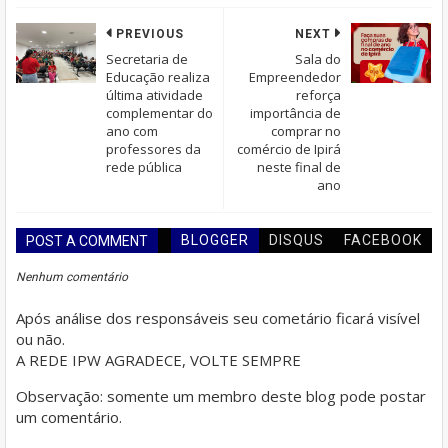
PREVIOUS
NEXT
Secretaria de
Sala do
Educação realiza
Empreendedor
última atividade
reforça
complementar do
importância de
ano com
comprar no
professores da
comércio de Ipirá
rede pública
neste final de
ano
BLOGGER
DISQUS
FACEBOOK
POST A COMMENT
Nenhum comentário
Após análise dos responsáveis seu cometário ficará visível
ou não.
A REDE IPW AGRADECE, VOLTE SEMPRE
Observação: somente um membro deste blog pode postar
um comentário.