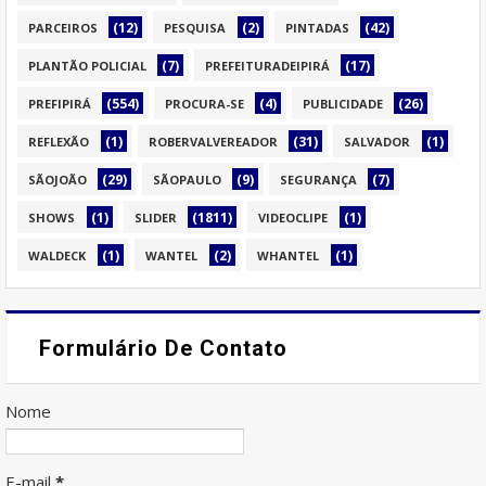
(12)
(2)
(42)
PARCEIROS
PESQUISA
PINTADAS
(7)
(17)
PLANTÃO POLICIAL
PREFEITURADEIPIRÁ
(554)
(4)
(26)
PREFIPIRÁ
PROCURA-SE
PUBLICIDADE
(1)
(31)
(1)
REFLEXÃO
ROBERVALVEREADOR
SALVADOR
(29)
(9)
(7)
SÃOJOÃO
SÃOPAULO
SEGURANÇA
(1)
(1811)
(1)
SHOWS
SLIDER
VIDEOCLIPE
(1)
(2)
(1)
WALDECK
WANTEL
WHANTEL
Formulário De Contato
Nome
E-mail
*