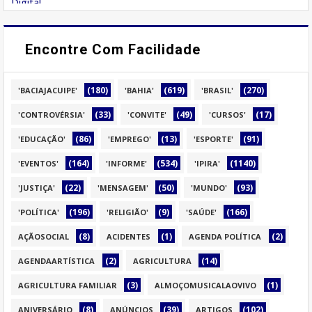
Encontre Com Facilidade
(180)
(619)
(270)
'BACIAJACUIPE'
'BAHIA'
'BRASIL'
(33)
(49)
(17)
'CONTROVÉRSIA'
'CONVITE'
'CURSOS'
(86)
(13)
(91)
'EDUCAÇÃO'
'EMPREGO'
'ESPORTE'
(164)
(534)
(1140)
'EVENTOS'
'INFORME'
'IPIRA'
(22)
(50)
(93)
'JUSTIÇA'
'MENSAGEM'
'MUNDO'
(196)
(9)
(166)
'POLÍTICA'
'RELIGIÃO'
'SAÚDE'
(8)
(1)
(2)
AÇÃOSOCIAL
ACIDENTES
AGENDA POLÍTICA
(2)
(14)
AGENDAARTÍSTICA
AGRICULTURA
(3)
(1)
AGRICULTURA FAMILIAR
ALMOÇOMUSICALAOVIVO
(8)
(39)
(102)
ANIVERSÁRIO
ANÚNCIOS
ARTIGOS