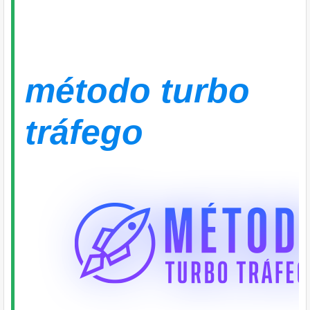
Revelado: As Únicas 03 Coi
Que Você Precisa Para Vend
Internet
método turbo
tráfego