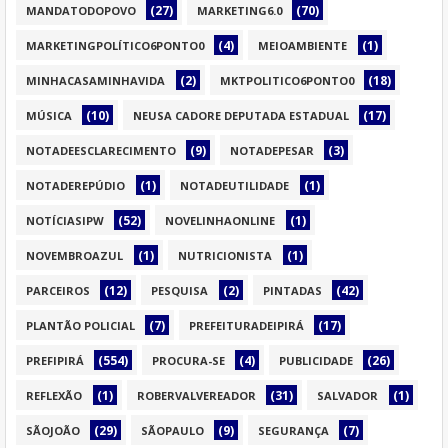
(27)
(70)
MANDATODOPOVO
MARKETING6.0
(4)
(1)
MARKETINGPOLÍTICO6PONTO0
MEIOAMBIENTE
(2)
(18)
MINHACASAMINHAVIDA
MKTPOLITICO6PONTO0
(10)
(17)
MÚSICA
NEUSA CADORE DEPUTADA ESTADUAL
(9)
(3)
NOTADEESCLARECIMENTO
NOTADEPESAR
(1)
(1)
NOTADEREPÚDIO
NOTADEUTILIDADE
(52)
(1)
NOTÍCIASIPW
NOVELINHAONLINE
(1)
(1)
NOVEMBROAZUL
NUTRICIONISTA
(12)
(2)
(42)
PARCEIROS
PESQUISA
PINTADAS
(7)
(17)
PLANTÃO POLICIAL
PREFEITURADEIPIRÁ
(554)
(4)
(26)
PREFIPIRÁ
PROCURA-SE
PUBLICIDADE
(1)
(31)
(1)
REFLEXÃO
ROBERVALVEREADOR
SALVADOR
(29)
(9)
(7)
SÃOJOÃO
SÃOPAULO
SEGURANÇA