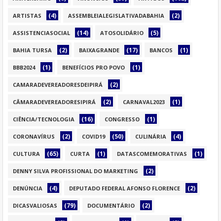
(4)
(2)
ARTISTAS
ASSEMBLEIALEGISLATIVADABAHIA
(14)
(5)
ASSISTENCIASOCIAL
ATOSOLIDÁRIO
(2)
(17)
(1)
BAHIA TURSA
BAIXAGRANDE
BANCOS
(1)
(1)
BBB2024
BENEFÍCIOS PRO POVO
(2)
CAMARADEVEREADORESDEIPIRÁ
(2)
(1)
CÂMARADEVEREADORESIPIRÁ
CARNAVAL2023
(16)
(1)
CIÊNCIA/TECNOLOGIA
CONGRESSO
(2)
(50)
(4)
CORONAVÍRUS
COVID19
CULINÁRIA
(65)
(1)
(1)
CULTURA
CURTA
DATASCOMEMORATIVAS
(2)
DENNY SILVA PROFISSIONAL DO MARKETING
(4)
(2)
DENÚNCIA
DEPUTADO FEDERAL AFONSO FLORENCE
(79)
(2)
DICASVALIOSAS
DOCUMENTÁRIO