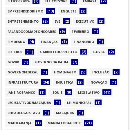
(2)
(1)
(2)
ELEICOES2024
ELEICOES2026
EMBASA
(13)
(2)
EMPREENDEDORISMO
ENQUETE
(2)
(2)
(2)
ENTRETENIMENTO
EVE
EXECUTIVO
(9)
(1)
FALANDOCOMADSONSOARES
FEVEREIRO
(4)
(1)
(1)
FIMDEANO
FINANÇAS
FINANCEIRO
(11)
(2)
(2)
FUTEBOL
GABINETEDOPREFEITO
GOVBA
(1)
(7)
GOVBR
GOVERNO DA BAHIA
(1)
(5)
(2)
GOVERNOFEDERAL
HOMENAGEM
INCLUSÃO
(34)
(2)
(1)
INFRAESTRUTURA
INJUSTIÇA
INOVAÇÃO
(1)
(9)
(41)
JANEIROBRANCO
JEQUIÉ
LEGISLATIVO
(1)
(1)
LEGISLATIVODEMACAJUBA
LEI MUNICIPAL
(1)
(1)
LEIPAULOGUSTAVO
MACAJUBA
(1)
(21)
MAIOLARANJA
MANDATODAGENTE