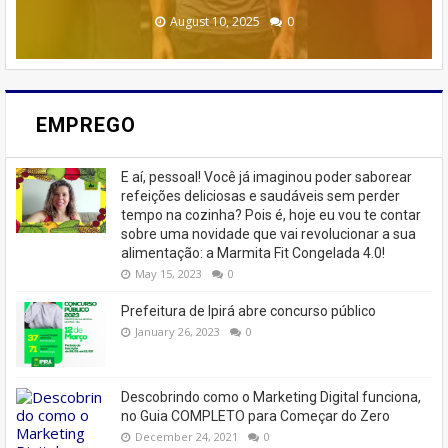
February 23, 2026
August 10, 2025
June 13, 2025
June 07, 2023
July 07, 2023
0
0
0
0
0
EMPREGO
E aí, pessoal! Você já imaginou poder saborear
refeições deliciosas e saudáveis ​​sem perder
tempo na cozinha? Pois é, hoje eu vou te contar
sobre uma novidade que vai revolucionar a sua
alimentação: a Marmita Fit Congelada 4.0!
May 15, 2023
0
Prefeitura de Ipirá abre concurso público
January 26, 2023
0
Descobrindo como o Marketing Digital funciona,
no Guia COMPLETO para Começar do Zero
December 24, 2021
0