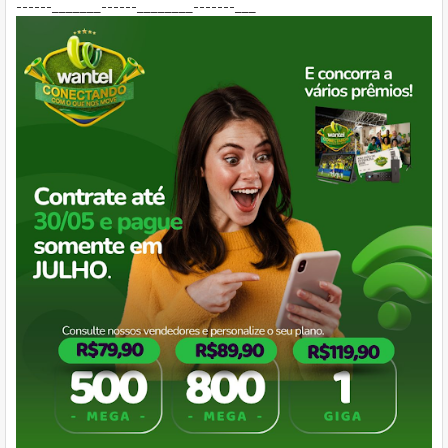
------_______------________-------___