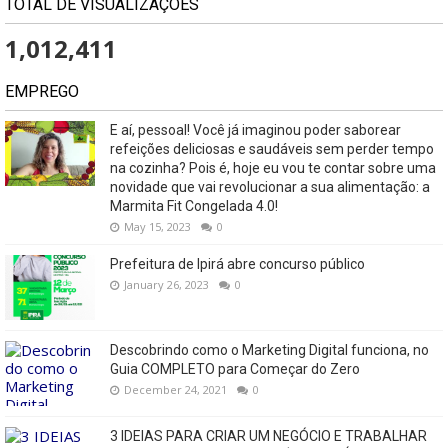
TOTAL DE VISUALIZAÇÕES
1,012,411
EMPREGO
E aí, pessoal! Você já imaginou poder saborear
refeições deliciosas e saudáveis ​​sem perder tempo
na cozinha? Pois é, hoje eu vou te contar sobre uma
novidade que vai revolucionar a sua alimentação: a
Marmita Fit Congelada 4.0!
May 15, 2023
0
Prefeitura de Ipirá abre concurso público
January 26, 2023
0
Descobrindo como o Marketing Digital funciona, no
Guia COMPLETO para Começar do Zero
December 24, 2021
0
3 IDEIAS PARA CRIAR UM NEGÓCIO E TRABALHAR