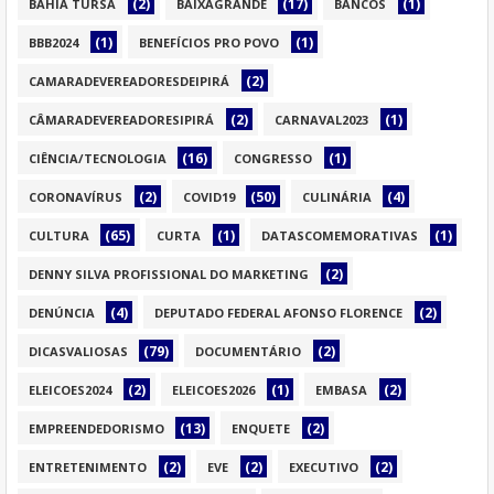
(2)
(17)
(1)
BAHIA TURSA
BAIXAGRANDE
BANCOS
(1)
(1)
BBB2024
BENEFÍCIOS PRO POVO
(2)
CAMARADEVEREADORESDEIPIRÁ
(2)
(1)
CÂMARADEVEREADORESIPIRÁ
CARNAVAL2023
(16)
(1)
CIÊNCIA/TECNOLOGIA
CONGRESSO
(2)
(50)
(4)
CORONAVÍRUS
COVID19
CULINÁRIA
(65)
(1)
(1)
CULTURA
CURTA
DATASCOMEMORATIVAS
(2)
DENNY SILVA PROFISSIONAL DO MARKETING
(4)
(2)
DENÚNCIA
DEPUTADO FEDERAL AFONSO FLORENCE
(79)
(2)
DICASVALIOSAS
DOCUMENTÁRIO
(2)
(1)
(2)
ELEICOES2024
ELEICOES2026
EMBASA
(13)
(2)
EMPREENDEDORISMO
ENQUETE
(2)
(2)
(2)
ENTRETENIMENTO
EVE
EXECUTIVO