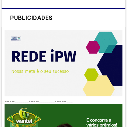
PUBLICIDADES
------_______------________-------___