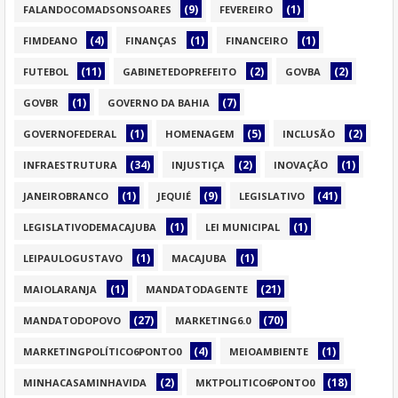
(9)
(1)
FALANDOCOMADSONSOARES
FEVEREIRO
(4)
(1)
(1)
FIMDEANO
FINANÇAS
FINANCEIRO
(11)
(2)
(2)
FUTEBOL
GABINETEDOPREFEITO
GOVBA
(1)
(7)
GOVBR
GOVERNO DA BAHIA
(1)
(5)
(2)
GOVERNOFEDERAL
HOMENAGEM
INCLUSÃO
(34)
(2)
(1)
INFRAESTRUTURA
INJUSTIÇA
INOVAÇÃO
(1)
(9)
(41)
JANEIROBRANCO
JEQUIÉ
LEGISLATIVO
(1)
(1)
LEGISLATIVODEMACAJUBA
LEI MUNICIPAL
(1)
(1)
LEIPAULOGUSTAVO
MACAJUBA
(1)
(21)
MAIOLARANJA
MANDATODAGENTE
(27)
(70)
MANDATODOPOVO
MARKETING6.0
(4)
(1)
MARKETINGPOLÍTICO6PONTO0
MEIOAMBIENTE
(2)
(18)
MINHACASAMINHAVIDA
MKTPOLITICO6PONTO0