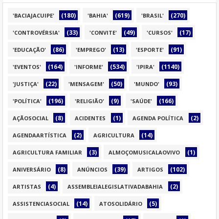
(180)
(619)
(270)
'BACIAJACUIPE'
'BAHIA'
'BRASIL'
(33)
(49)
(17)
'CONTROVÉRSIA'
'CONVITE'
'CURSOS'
(86)
(13)
(91)
'EDUCAÇÃO'
'EMPREGO'
'ESPORTE'
(164)
(534)
(1140)
'EVENTOS'
'INFORME'
'IPIRA'
(22)
(50)
(93)
'JUSTIÇA'
'MENSAGEM'
'MUNDO'
(196)
(9)
(166)
'POLÍTICA'
'RELIGIÃO'
'SAÚDE'
(8)
(1)
(2)
AÇÃOSOCIAL
ACIDENTES
AGENDA POLÍTICA
(2)
(14)
AGENDAARTÍSTICA
AGRICULTURA
(3)
(1)
AGRICULTURA FAMILIAR
ALMOÇOMUSICALAOVIVO
(8)
(39)
(102)
ANIVERSÁRIO
ANÚNCIOS
ARTIGOS
(4)
(2)
ARTISTAS
ASSEMBLEIALEGISLATIVADABAHIA
(14)
(5)
ASSISTENCIASOCIAL
ATOSOLIDÁRIO