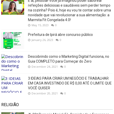
E aí, pessoal! Você já imaginou poder saborear
refeições deliciosas e saudáveis ​​sem perder tempo
na cozinha? Pois é, hoje eu vou te contar sobre uma
novidade que vai revolucionar a sua alimentação: a
Marmita Fit Congelada 4.0!
May 15, 2023
0
Prefeitura de Ipirá abre concurso público
January 26, 2023
0
Descobrindo como o Marketing Digital funciona, no
Guia COMPLETO para Começar do Zero
December 24, 2021
0
3 IDEIAS PARA CRIAR UM NEGÓCIO E TRABALHAR
EM CASA INVESTINDO DE R$ 0,00 ATÉ O LIMITE QUE
VOCÊ QUISER
December 20, 2021
0
RELIGIÃO