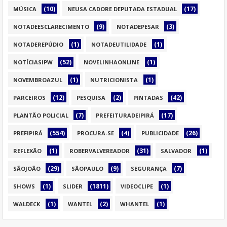
(10)
(17)
MÚSICA
NEUSA CADORE DEPUTADA ESTADUAL
(9)
(3)
NOTADEESCLARECIMENTO
NOTADEPESAR
(1)
(1)
NOTADEREPÚDIO
NOTADEUTILIDADE
(52)
(1)
NOTÍCIASIPW
NOVELINHAONLINE
(1)
(1)
NOVEMBROAZUL
NUTRICIONISTA
(12)
(2)
(42)
PARCEIROS
PESQUISA
PINTADAS
(7)
(17)
PLANTÃO POLICIAL
PREFEITURADEIPIRÁ
(554)
(4)
(26)
PREFIPIRÁ
PROCURA-SE
PUBLICIDADE
(1)
(31)
(1)
REFLEXÃO
ROBERVALVEREADOR
SALVADOR
(29)
(9)
(7)
SÃOJOÃO
SÃOPAULO
SEGURANÇA
(1)
(1811)
(1)
SHOWS
SLIDER
VIDEOCLIPE
(1)
(2)
(1)
WALDECK
WANTEL
WHANTEL