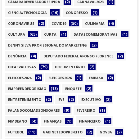
(2)
(1)
CÂMARADEVEREADORESIPIRÁ
CARNAVAL2023
(16)
(1)
CIÊNCIA/TECNOLOGIA
CONGRESSO
(2)
(50)
(4)
CORONAVÍRUS
COVID19
CULINÁRIA
(65)
(1)
(1)
CULTURA
CURTA
DATASCOMEMORATIVAS
(2)
DENNY SILVA PROFISSIONAL DO MARKETING
(4)
(2)
DENÚNCIA
DEPUTADO FEDERAL AFONSO FLORENCE
(79)
(2)
DICASVALIOSAS
DOCUMENTÁRIO
(2)
(1)
(2)
ELEICOES2024
ELEICOES2026
EMBASA
(13)
(2)
EMPREENDEDORISMO
ENQUETE
(2)
(2)
(2)
ENTRETENIMENTO
EVE
EXECUTIVO
(9)
(1)
FALANDOCOMADSONSOARES
FEVEREIRO
(4)
(1)
(1)
FIMDEANO
FINANÇAS
FINANCEIRO
(11)
(2)
(2)
FUTEBOL
GABINETEDOPREFEITO
GOVBA