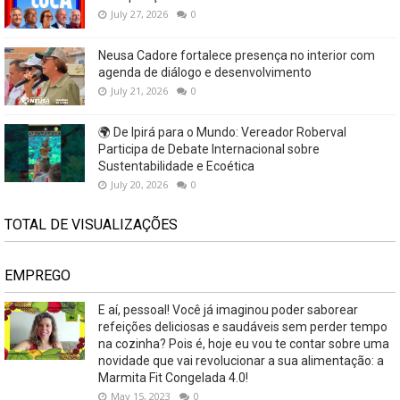
July 27, 2026
0
Neusa Cadore fortalece presença no interior com
agenda de diálogo e desenvolvimento
July 21, 2026
0
🌍 De Ipirá para o Mundo: Vereador Roberval
Participa de Debate Internacional sobre
Sustentabilidade e Ecoética
July 20, 2026
0
TOTAL DE VISUALIZAÇÕES
EMPREGO
E aí, pessoal! Você já imaginou poder saborear
refeições deliciosas e saudáveis ​​sem perder tempo
na cozinha? Pois é, hoje eu vou te contar sobre uma
novidade que vai revolucionar a sua alimentação: a
Marmita Fit Congelada 4.0!
May 15, 2023
0