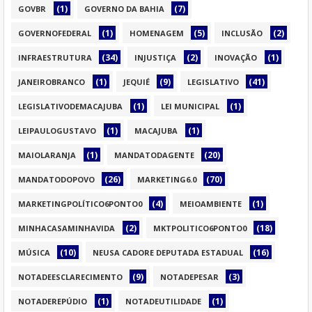
(1)
(7)
GOVBR
GOVERNO DA BAHIA
(1)
(5)
(2)
GOVERNOFEDERAL
HOMENAGEM
INCLUSÃO
(34)
(2)
(1)
INFRAESTRUTURA
INJUSTIÇA
INOVAÇÃO
(1)
(9)
(41)
JANEIROBRANCO
JEQUIÉ
LEGISLATIVO
(1)
(1)
LEGISLATIVODEMACAJUBA
LEI MUNICIPAL
(1)
(1)
LEIPAULOGUSTAVO
MACAJUBA
(1)
(20)
MAIOLARANJA
MANDATODAGENTE
(26)
(70)
MANDATODOPOVO
MARKETING6.0
(4)
(1)
MARKETINGPOLÍTICO6PONTO0
MEIOAMBIENTE
(2)
(18)
MINHACASAMINHAVIDA
MKTPOLITICO6PONTO0
(10)
(16)
MÚSICA
NEUSA CADORE DEPUTADA ESTADUAL
(9)
(3)
NOTADEESCLARECIMENTO
NOTADEPESAR
(1)
(1)
NOTADEREPÚDIO
NOTADEUTILIDADE