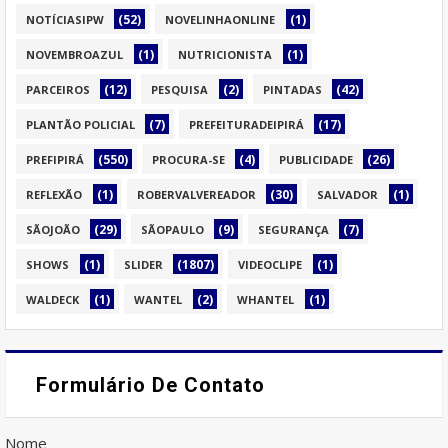
(52)
(1)
NOTÍCIASIPW
NOVELINHAONLINE
(1)
(1)
NOVEMBROAZUL
NUTRICIONISTA
(12)
(2)
(42)
PARCEIROS
PESQUISA
PINTADAS
(7)
(17)
PLANTÃO POLICIAL
PREFEITURADEIPIRÁ
(550)
(4)
(26)
PREFIPIRÁ
PROCURA-SE
PUBLICIDADE
(1)
(30)
(1)
REFLEXÃO
ROBERVALVEREADOR
SALVADOR
(29)
(9)
(7)
SÃOJOÃO
SÃOPAULO
SEGURANÇA
(1)
(1807)
(1)
SHOWS
SLIDER
VIDEOCLIPE
(1)
(2)
(1)
WALDECK
WANTEL
WHANTEL
Formulário De Contato
Nome