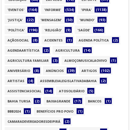
(164)
(534)
(1138)
'EVENTOS'
'INFORME'
'IPIRA'
(22)
(50)
(93)
'JUSTIÇA'
'MENSAGEM'
'MUNDO'
(196)
(9)
(166)
'POLÍTICA'
'RELIGIÃO'
'SAÚDE'
(8)
(1)
(2)
AÇÃOSOCIAL
ACIDENTES
AGENDA POLÍTICA
(2)
(14)
AGENDAARTÍSTICA
AGRICULTURA
(3)
(1)
AGRICULTURA FAMILIAR
ALMOÇOMUSICALAOVIVO
(8)
(39)
(102)
ANIVERSÁRIO
ANÚNCIOS
ARTIGOS
(4)
(2)
ARTISTAS
ASSEMBLEIALEGISLATIVADABAHIA
(14)
(5)
ASSISTENCIASOCIAL
ATOSOLIDÁRIO
(2)
(17)
(1)
BAHIA TURSA
BAIXAGRANDE
BANCOS
(1)
(1)
BBB2024
BENEFÍCIOS PRO POVO
(2)
CAMARADEVEREADORESDEIPIRÁ