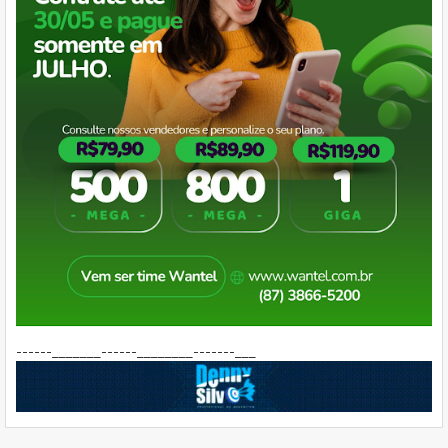
------_______------________-------___