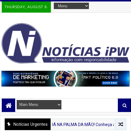
THURSDAY, AUGUST 6.
Notícias Urgentes
'IPIRA'
💻 IPIRÁ NA PALMA DA MÃO! Conheça a Nova Plataforma Digi