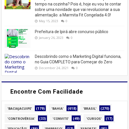
tempo na cozinha? Pois é, hoje eu vou te contar
sobre uma novidade que vai revolucionar a sua
alimentação: a Marmita Fit Congelada 4.0!
May 15, 2023
0
Prefeitura de Ipirá abre concurso público
January 26, 2023
0
Descobrindo como o Marketing Digital funciona,
no Guia COMPLETO para Começar do Zero
December 24, 2021
0
Encontre Com Facilidade
(179)
(618)
(270)
'BACIAJACUIPE'
'BAHIA'
'BRASIL'
(33)
(49)
(17)
'CONTROVÉRSIA'
'CONVITE'
'CURSOS'
(86)
(13)
(91)
'EDUCAÇÃO'
'EMPREGO'
'ESPORTE'