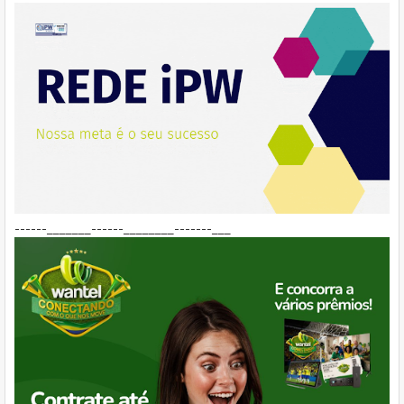
------_______------________-------___