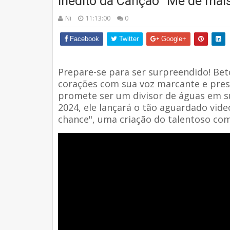
Inédito da Canção "Me dê mai
Ni
11:13:00
0
Facebook
Twitter
Google+
Prepare-se para ser surpreendido! Be
corações com sua voz marcante e prese
promete ser um divisor de águas em su
2024, ele lançará o tão aguardado vid
chance", uma criação do talentoso com