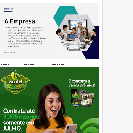
------_______------________-------___