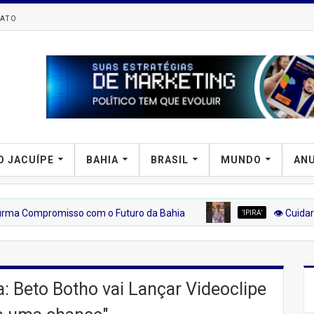
ATO
O JACUÍPE
BAHIA
BRASIL
MUNDO
AN
promisso com o Futuro da Bahia
'IPIRA'
👁️ Cuidar da Visão
 Beto Botho vai Lançar Videoclipe