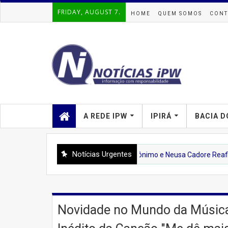
FRIDAY, AUGUST 7.
HOME
QUEM SOMOS
CONT
A REDE IPW
IPIRÁ
BACIA D
Notícias Urgentes
ão: Projeto Liderado por Lula, Jerônimo e Neusa Cadore Reafirma Com
Novidade no Mundo da Música: