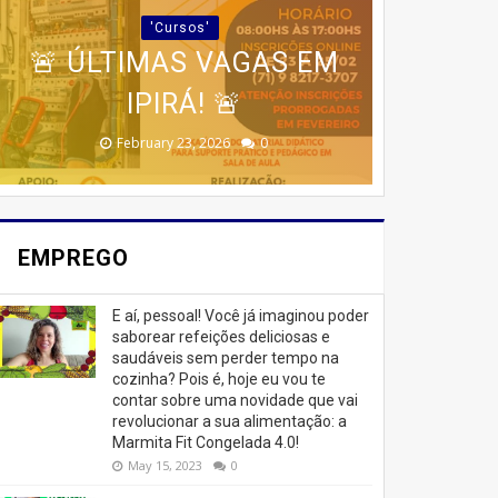
RENDA COM O CURSO DA
PROGRAMA AVANÇADO
PRÁTICO PARA QUEM
ESTRATÉGIAS
'Cursos'
🚨 ÚLTIMAS VAGAS EM
DE TREINAMENTO DA
DESEJA EMAGRECER
CASA DOS BOLOS
AVANÇADAS DE
SEM SAIR DE CASA
MARKETING 6.0.
CASEIROS!
MEMÓRIA
IPIRÁ! 🚨
February 23, 2026
August 10, 2025
June 13, 2025
June 07, 2023
July 07, 2023
0
0
0
0
0
EMPREGO
E aí, pessoal! Você já imaginou poder
saborear refeições deliciosas e
saudáveis ​​sem perder tempo na
cozinha? Pois é, hoje eu vou te
contar sobre uma novidade que vai
revolucionar a sua alimentação: a
Marmita Fit Congelada 4.0!
May 15, 2023
0