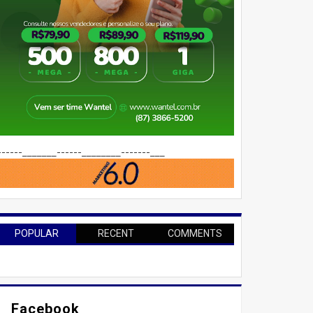
------_______------________-------___
POPULAR
RECENT
COMMENTS
Facebook