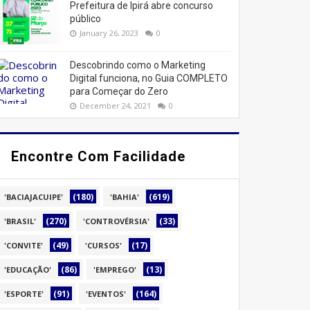
Prefeitura de Ipirá abre concurso
público
January 26, 2023
0
Descobrindo como o Marketing
Digital funciona, no Guia COMPLETO
para Começar do Zero
December 24, 2021
0
Encontre Com Facilidade
(180)
(619)
'BACIAJACUIPE'
'BAHIA'
(270)
(33)
'BRASIL'
'CONTROVÉRSIA'
(49)
(17)
'CONVITE'
'CURSOS'
(86)
(13)
'EDUCAÇÃO'
'EMPREGO'
(91)
(164)
'ESPORTE'
'EVENTOS'