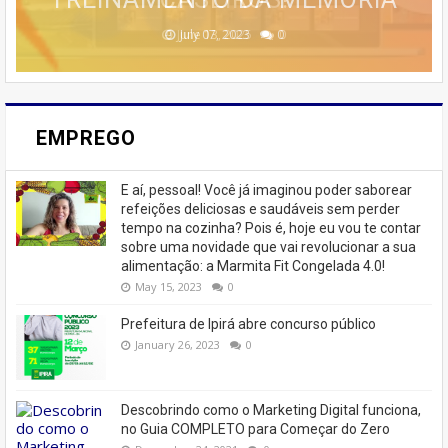
February 23, 2026
August 10, 2025
June 13, 2025
June 07, 2023
July 07, 2023
0
0
0
0
0
EMPREGO
E aí, pessoal! Você já imaginou poder saborear
refeições deliciosas e saudáveis ​​sem perder
tempo na cozinha? Pois é, hoje eu vou te contar
sobre uma novidade que vai revolucionar a sua
alimentação: a Marmita Fit Congelada 4.0!
May 15, 2023
0
Prefeitura de Ipirá abre concurso público
January 26, 2023
0
Descobrindo como o Marketing Digital funciona,
no Guia COMPLETO para Começar do Zero