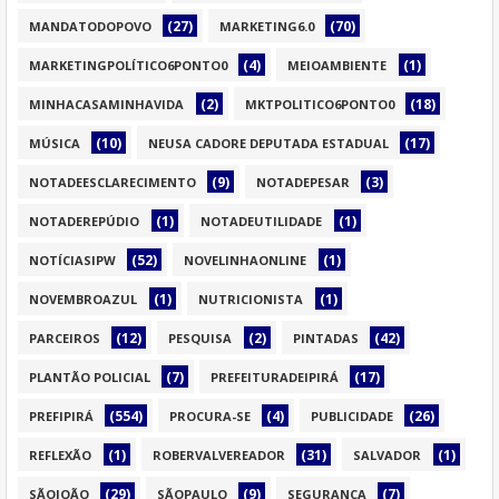
(27)
(70)
MANDATODOPOVO
MARKETING6.0
(4)
(1)
MARKETINGPOLÍTICO6PONTO0
MEIOAMBIENTE
(2)
(18)
MINHACASAMINHAVIDA
MKTPOLITICO6PONTO0
(10)
(17)
MÚSICA
NEUSA CADORE DEPUTADA ESTADUAL
(9)
(3)
NOTADEESCLARECIMENTO
NOTADEPESAR
(1)
(1)
NOTADEREPÚDIO
NOTADEUTILIDADE
(52)
(1)
NOTÍCIASIPW
NOVELINHAONLINE
(1)
(1)
NOVEMBROAZUL
NUTRICIONISTA
(12)
(2)
(42)
PARCEIROS
PESQUISA
PINTADAS
(7)
(17)
PLANTÃO POLICIAL
PREFEITURADEIPIRÁ
(554)
(4)
(26)
PREFIPIRÁ
PROCURA-SE
PUBLICIDADE
(1)
(31)
(1)
REFLEXÃO
ROBERVALVEREADOR
SALVADOR
(29)
(9)
(7)
SÃOJOÃO
SÃOPAULO
SEGURANÇA