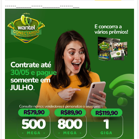
------_______------________-------___