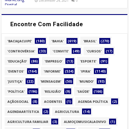
December 24, 2021
0
Encontre Com Facilidade
(180)
(619)
(270)
'BACIAJACUIPE'
'BAHIA'
'BRASIL'
(33)
(49)
(17)
'CONTROVÉRSIA'
'CONVITE'
'CURSOS'
(86)
(13)
(91)
'EDUCAÇÃO'
'EMPREGO'
'ESPORTE'
(164)
(534)
(1140)
'EVENTOS'
'INFORME'
'IPIRA'
(22)
(50)
(93)
'JUSTIÇA'
'MENSAGEM'
'MUNDO'
(196)
(9)
(166)
'POLÍTICA'
'RELIGIÃO'
'SAÚDE'
(8)
(1)
(2)
AÇÃOSOCIAL
ACIDENTES
AGENDA POLÍTICA
(2)
(14)
AGENDAARTÍSTICA
AGRICULTURA
(3)
(1)
AGRICULTURA FAMILIAR
ALMOÇOMUSICALAOVIVO