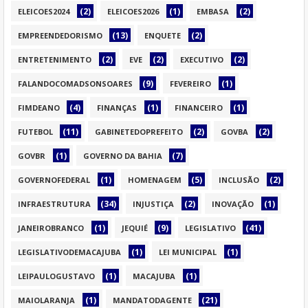
(2)
(1)
(2)
ELEICOES2024
ELEICOES2026
EMBASA
(13)
(2)
EMPREENDEDORISMO
ENQUETE
(2)
(2)
(2)
ENTRETENIMENTO
EVE
EXECUTIVO
(9)
(1)
FALANDOCOMADSONSOARES
FEVEREIRO
(4)
(1)
(1)
FIMDEANO
FINANÇAS
FINANCEIRO
(11)
(2)
(2)
FUTEBOL
GABINETEDOPREFEITO
GOVBA
(1)
(7)
GOVBR
GOVERNO DA BAHIA
(1)
(5)
(2)
GOVERNOFEDERAL
HOMENAGEM
INCLUSÃO
(34)
(2)
(1)
INFRAESTRUTURA
INJUSTIÇA
INOVAÇÃO
(1)
(9)
(41)
JANEIROBRANCO
JEQUIÉ
LEGISLATIVO
(1)
(1)
LEGISLATIVODEMACAJUBA
LEI MUNICIPAL
(1)
(1)
LEIPAULOGUSTAVO
MACAJUBA
(1)
(21)
MAIOLARANJA
MANDATODAGENTE