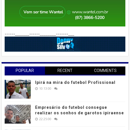
------_______------________-------___
POPULAR
RECENT
COMMENTS
Ipirá na mira do futebol Profissional
10:13:00
Empresário do futebol consegue
realizar os sonhos de garotos ipiraense
22:25:00