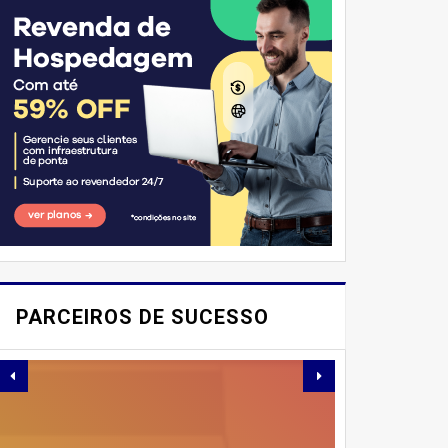
E AÍ, PESSOAL! VOCÊ JÁ
IMAGINOU PODER
PARCEIROS DE SUCESSO
SABOREAR REFEIÇÕES
DELICIOSAS E
SAUDÁVEIS ​​SEM PERDER