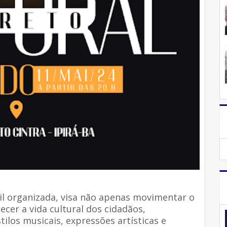
ivil organizada, visa não apenas movimentar o
er a vida cultural dos cidadãos,
ilos musicais, expressões artísticas e