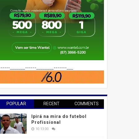
------_______------________-------___
POPULAR
RECENT
COMMENTS
Ipirá na mira do futebol
Profissional
10:13:00