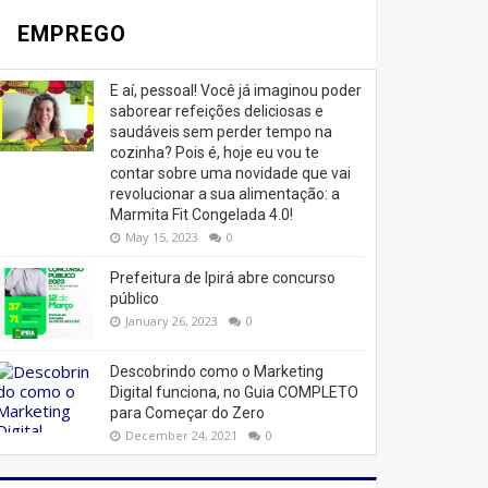
EMPREGO
E aí, pessoal! Você já imaginou poder
saborear refeições deliciosas e
saudáveis ​​sem perder tempo na
cozinha? Pois é, hoje eu vou te
contar sobre uma novidade que vai
revolucionar a sua alimentação: a
Marmita Fit Congelada 4.0!
May 15, 2023
0
Prefeitura de Ipirá abre concurso
público
January 26, 2023
0
Descobrindo como o Marketing
Digital funciona, no Guia COMPLETO
para Começar do Zero
December 24, 2021
0