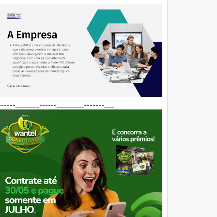
------_______------________-------___