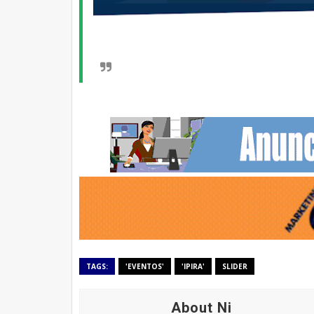
TAGS:
'EVENTOS'
'IPIRA'
SLIDER
About Ni