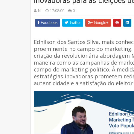
Inovadoras para as Eleições d
Ni
17:08:00
0
Facebook
Twitter
Google+
Ednilson dos Santos Silva, mais conhe
proeminente no campo do marketing. C
criação da revolucionária abordagem 
maneira como as campanhas de market
campo do marketing político. À medida
estratégias inovadoras prometem redefi
autenticidade e a satisfação do eleito