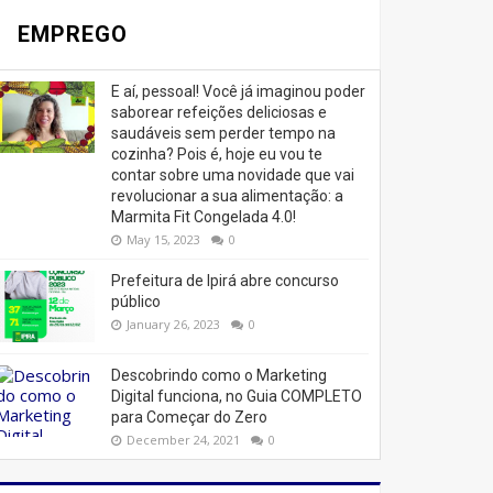
EMPREGO
E aí, pessoal! Você já imaginou poder
saborear refeições deliciosas e
saudáveis ​​sem perder tempo na
cozinha? Pois é, hoje eu vou te
contar sobre uma novidade que vai
revolucionar a sua alimentação: a
Marmita Fit Congelada 4.0!
May 15, 2023
0
Prefeitura de Ipirá abre concurso
público
January 26, 2023
0
Descobrindo como o Marketing
Digital funciona, no Guia COMPLETO
para Começar do Zero
December 24, 2021
0