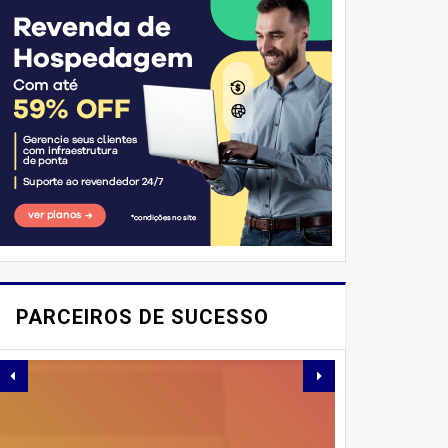
E AÍ, PESSOAL! VOCÊ JÁ
IMAGINOU PODER
PARCEIROS DE SUCESSO
SABOREAR REFEIÇÕES
DELICIOSAS E
SAUDÁVEIS ​​SEM PERDER