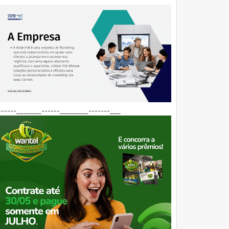
------_______------________-------___