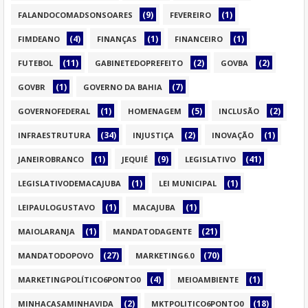
(9)
(1)
FALANDOCOMADSONSOARES
FEVEREIRO
(4)
(1)
(1)
FIMDEANO
FINANÇAS
FINANCEIRO
(11)
(2)
(2)
FUTEBOL
GABINETEDOPREFEITO
GOVBA
(1)
(7)
GOVBR
GOVERNO DA BAHIA
(1)
(5)
(2)
GOVERNOFEDERAL
HOMENAGEM
INCLUSÃO
(34)
(2)
(1)
INFRAESTRUTURA
INJUSTIÇA
INOVAÇÃO
(1)
(9)
(41)
JANEIROBRANCO
JEQUIÉ
LEGISLATIVO
(1)
(1)
LEGISLATIVODEMACAJUBA
LEI MUNICIPAL
(1)
(1)
LEIPAULOGUSTAVO
MACAJUBA
(1)
(21)
MAIOLARANJA
MANDATODAGENTE
(27)
(70)
MANDATODOPOVO
MARKETING6.0
(4)
(1)
MARKETINGPOLÍTICO6PONTO0
MEIOAMBIENTE
(2)
(18)
MINHACASAMINHAVIDA
MKTPOLITICO6PONTO0