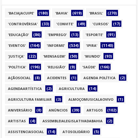
(180)
(619)
(270)
'BACIAJACUIPE'
'BAHIA'
'BRASIL'
(33)
(49)
(17)
'CONTROVÉRSIA'
'CONVITE'
'CURSOS'
(86)
(13)
(91)
'EDUCAÇÃO'
'EMPREGO'
'ESPORTE'
(164)
(534)
(1140)
'EVENTOS'
'INFORME'
'IPIRA'
(22)
(50)
(93)
'JUSTIÇA'
'MENSAGEM'
'MUNDO'
(196)
(9)
(166)
'POLÍTICA'
'RELIGIÃO'
'SAÚDE'
(8)
(1)
(2)
AÇÃOSOCIAL
ACIDENTES
AGENDA POLÍTICA
(2)
(14)
AGENDAARTÍSTICA
AGRICULTURA
(3)
(1)
AGRICULTURA FAMILIAR
ALMOÇOMUSICALAOVIVO
(8)
(39)
(102)
ANIVERSÁRIO
ANÚNCIOS
ARTIGOS
(4)
(2)
ARTISTAS
ASSEMBLEIALEGISLATIVADABAHIA
(14)
(5)
ASSISTENCIASOCIAL
ATOSOLIDÁRIO