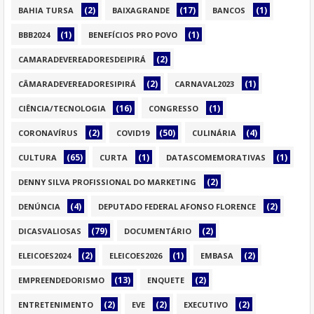
(2)
(17)
(1)
BAHIA TURSA
BAIXAGRANDE
BANCOS
(1)
(1)
BBB2024
BENEFÍCIOS PRO POVO
(2)
CAMARADEVEREADORESDEIPIRÁ
(2)
(1)
CÂMARADEVEREADORESIPIRÁ
CARNAVAL2023
(16)
(1)
CIÊNCIA/TECNOLOGIA
CONGRESSO
(2)
(50)
(4)
CORONAVÍRUS
COVID19
CULINÁRIA
(65)
(1)
(1)
CULTURA
CURTA
DATASCOMEMORATIVAS
(2)
DENNY SILVA PROFISSIONAL DO MARKETING
(4)
(2)
DENÚNCIA
DEPUTADO FEDERAL AFONSO FLORENCE
(79)
(2)
DICASVALIOSAS
DOCUMENTÁRIO
(2)
(1)
(2)
ELEICOES2024
ELEICOES2026
EMBASA
(13)
(2)
EMPREENDEDORISMO
ENQUETE
(2)
(2)
(2)
ENTRETENIMENTO
EVE
EXECUTIVO