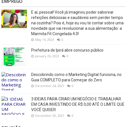
EMPREGO
E aí, pessoal! Você já imaginou poder saborear
refeições deliciosas e saudáveis ​​sem perder tempo
na cozinha? Pois é, hoje eu vou te contar sobre uma
novidade que vai revolucionar a sua alimentação: a
Marmita Fit Congelada 4.0!
May 15, 2023
0
Prefeitura de Ipirá abre concurso público
January 26, 2023
0
Descobrindo como o Marketing Digital funciona, no
Guia COMPLETO para Começar do Zero
December 24, 2021
0
3 IDEIAS PARA CRIAR UM NEGÓCIO E TRABALHAR
EM CASA INVESTINDO DE R$ 0,00 ATÉ O LIMITE QUE
VOCÊ QUISER
December 20, 2021
0