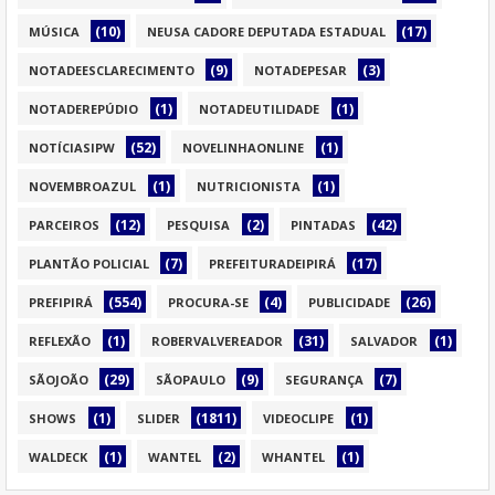
(10)
(17)
MÚSICA
NEUSA CADORE DEPUTADA ESTADUAL
(9)
(3)
NOTADEESCLARECIMENTO
NOTADEPESAR
(1)
(1)
NOTADEREPÚDIO
NOTADEUTILIDADE
(52)
(1)
NOTÍCIASIPW
NOVELINHAONLINE
(1)
(1)
NOVEMBROAZUL
NUTRICIONISTA
(12)
(2)
(42)
PARCEIROS
PESQUISA
PINTADAS
(7)
(17)
PLANTÃO POLICIAL
PREFEITURADEIPIRÁ
(554)
(4)
(26)
PREFIPIRÁ
PROCURA-SE
PUBLICIDADE
(1)
(31)
(1)
REFLEXÃO
ROBERVALVEREADOR
SALVADOR
(29)
(9)
(7)
SÃOJOÃO
SÃOPAULO
SEGURANÇA
(1)
(1811)
(1)
SHOWS
SLIDER
VIDEOCLIPE
(1)
(2)
(1)
WALDECK
WANTEL
WHANTEL