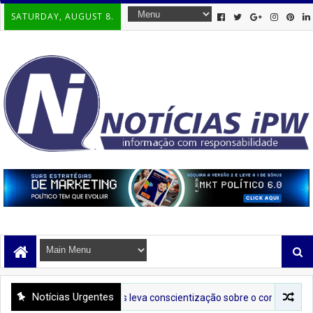
SATURDAY, AUGUST 8.
Notícias Urgentes
IRÁ
Tenda Lilás leva conscientização sobre o combate à violência cont