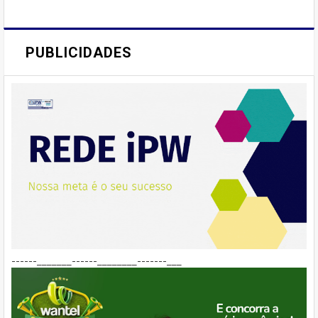
PUBLICIDADES
------_______------________-------___