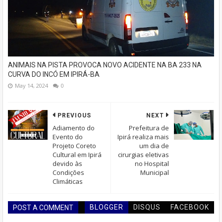
ANIMAIS NA PISTA PROVOCA NOVO ACIDENTE NA BA 233 NA
CURVA DO INCÓ EM IPIRÁ-BA
May 14, 2024
0
PREVIOUS
NEXT
Adiamento do
Prefeitura de
Evento do
Ipirá realiza mais
Projeto Coreto
um dia de
Cultural em Ipirá
cirurgias eletivas
devido às
no Hospital
Condições
Municipal
Climáticas
BLOGGER
DISQUS
FACEBOOK
POST A COMMENT