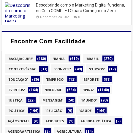
Descobrindo como o Marketing Digital funciona,
no Guia COMPLETO para Começar do Zero
December 24, 2021
0
Encontre Com Facilidade
(180)
(619)
(270)
'BACIAJACUIPE'
'BAHIA'
'BRASIL'
(33)
(49)
(17)
'CONTROVÉRSIA'
'CONVITE'
'CURSOS'
(86)
(13)
(91)
'EDUCAÇÃO'
'EMPREGO'
'ESPORTE'
(164)
(534)
(1140)
'EVENTOS'
'INFORME'
'IPIRA'
(22)
(50)
(93)
'JUSTIÇA'
'MENSAGEM'
'MUNDO'
(196)
(9)
(166)
'POLÍTICA'
'RELIGIÃO'
'SAÚDE'
(8)
(1)
(2)
AÇÃOSOCIAL
ACIDENTES
AGENDA POLÍTICA
(2)
(14)
AGENDAARTÍSTICA
AGRICULTURA