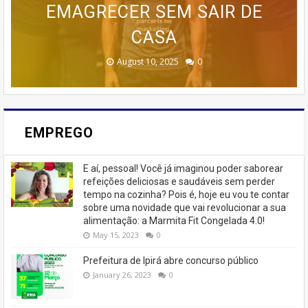
ESTRATÉGIAS AVANÇADAS DE
🚨 ÚLTIMAS VAGAS EM IPIRÁ!
CURSO DA CASA DOS BOLOS
PROGRAMA AVANÇADO DE
EMAGRECER SEM SAIR DE
TREINAMENTO DA MEMÓRIA
MARKETING 6.0.
CASEIROS!
CASA
🚨
February 23, 2026
August 10, 2025
June 13, 2025
June 07, 2023
July 07, 2023
0
0
0
0
0
EMPREGO
E aí, pessoal! Você já imaginou poder saborear
refeições deliciosas e saudáveis ​​sem perder
tempo na cozinha? Pois é, hoje eu vou te contar
sobre uma novidade que vai revolucionar a sua
alimentação: a Marmita Fit Congelada 4.0!
May 15, 2023
0
Prefeitura de Ipirá abre concurso público
January 26, 2023
0