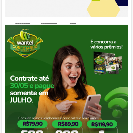
------_______------________-------___