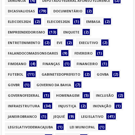
(4)
(2)
DENÚNCIA
DEPUTADO FEDERAL AFONSO FLORENCE
(79)
(2)
DICASVALIOSAS
DOCUMENTÁRIO
(2)
(1)
(2)
ELEICOES2024
ELEICOES2026
EMBASA
(13)
(2)
EMPREENDEDORISMO
ENQUETE
(2)
(2)
(2)
ENTRETENIMENTO
EVE
EXECUTIVO
(9)
(1)
FALANDOCOMADSONSOARES
FEVEREIRO
(4)
(1)
(1)
FIMDEANO
FINANÇAS
FINANCEIRO
(11)
(2)
(2)
FUTEBOL
GABINETEDOPREFEITO
GOVBA
(1)
(7)
GOVBR
GOVERNO DA BAHIA
(1)
(5)
(2)
GOVERNOFEDERAL
HOMENAGEM
INCLUSÃO
(34)
(2)
(1)
INFRAESTRUTURA
INJUSTIÇA
INOVAÇÃO
(1)
(9)
(41)
JANEIROBRANCO
JEQUIÉ
LEGISLATIVO
(1)
(1)
LEGISLATIVODEMACAJUBA
LEI MUNICIPAL