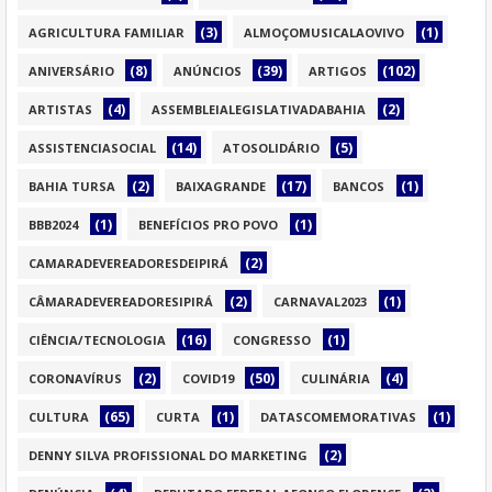
(3)
(1)
AGRICULTURA FAMILIAR
ALMOÇOMUSICALAOVIVO
(8)
(39)
(102)
ANIVERSÁRIO
ANÚNCIOS
ARTIGOS
(4)
(2)
ARTISTAS
ASSEMBLEIALEGISLATIVADABAHIA
(14)
(5)
ASSISTENCIASOCIAL
ATOSOLIDÁRIO
(2)
(17)
(1)
BAHIA TURSA
BAIXAGRANDE
BANCOS
(1)
(1)
BBB2024
BENEFÍCIOS PRO POVO
(2)
CAMARADEVEREADORESDEIPIRÁ
(2)
(1)
CÂMARADEVEREADORESIPIRÁ
CARNAVAL2023
(16)
(1)
CIÊNCIA/TECNOLOGIA
CONGRESSO
(2)
(50)
(4)
CORONAVÍRUS
COVID19
CULINÁRIA
(65)
(1)
(1)
CULTURA
CURTA
DATASCOMEMORATIVAS
(2)
DENNY SILVA PROFISSIONAL DO MARKETING