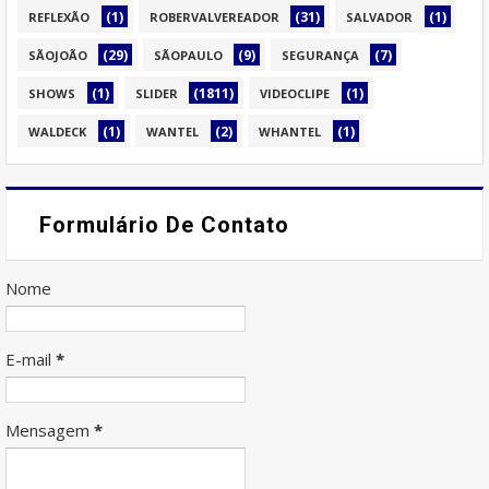
(1)
(31)
(1)
REFLEXÃO
ROBERVALVEREADOR
SALVADOR
(29)
(9)
(7)
SÃOJOÃO
SÃOPAULO
SEGURANÇA
(1)
(1811)
(1)
SHOWS
SLIDER
VIDEOCLIPE
(1)
(2)
(1)
WALDECK
WANTEL
WHANTEL
Formulário De Contato
Nome
E-mail
*
Mensagem
*