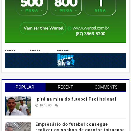
------_______------________-------___
POPULAR
RECENT
COMMENTS
Ipirá na mira do futebol Profissional
10:13:00
Empresário do futebol consegue
realizar os sonhos de garotos ipiraense