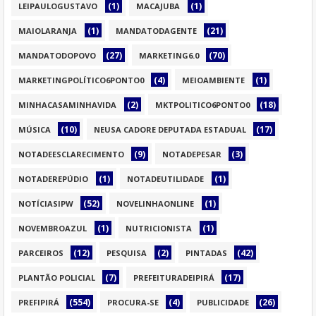
(1)
(1)
LEIPAULOGUSTAVO
MACAJUBA
(1)
(21)
MAIOLARANJA
MANDATODAGENTE
(27)
(70)
MANDATODOPOVO
MARKETING6.0
(4)
(1)
MARKETINGPOLÍTICO6PONTO0
MEIOAMBIENTE
(2)
(18)
MINHACASAMINHAVIDA
MKTPOLITICO6PONTO0
(10)
(17)
MÚSICA
NEUSA CADORE DEPUTADA ESTADUAL
(9)
(3)
NOTADEESCLARECIMENTO
NOTADEPESAR
(1)
(1)
NOTADEREPÚDIO
NOTADEUTILIDADE
(52)
(1)
NOTÍCIASIPW
NOVELINHAONLINE
(1)
(1)
NOVEMBROAZUL
NUTRICIONISTA
(12)
(2)
(42)
PARCEIROS
PESQUISA
PINTADAS
(7)
(17)
PLANTÃO POLICIAL
PREFEITURADEIPIRÁ
(554)
(4)
(26)
PREFIPIRÁ
PROCURA-SE
PUBLICIDADE