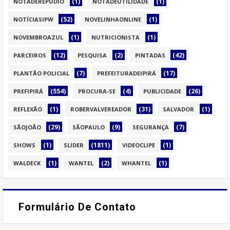
(1)
(1)
NOTADEREPÚDIO
NOTADEUTILIDADE
(52)
(1)
NOTÍCIASIPW
NOVELINHAONLINE
(1)
(1)
NOVEMBROAZUL
NUTRICIONISTA
(12)
(2)
(42)
PARCEIROS
PESQUISA
PINTADAS
(7)
(17)
PLANTÃO POLICIAL
PREFEITURADEIPIRÁ
(554)
(4)
(26)
PREFIPIRÁ
PROCURA-SE
PUBLICIDADE
(1)
(31)
(1)
REFLEXÃO
ROBERVALVEREADOR
SALVADOR
(29)
(9)
(7)
SÃOJOÃO
SÃOPAULO
SEGURANÇA
(1)
(1811)
(1)
SHOWS
SLIDER
VIDEOCLIPE
(1)
(2)
(1)
WALDECK
WANTEL
WHANTEL
Formulário De Contato