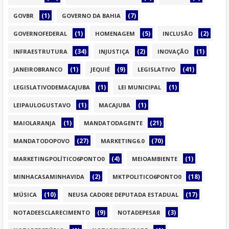
(1)
(7)
GOVBR
GOVERNO DA BAHIA
(1)
(5)
(2)
GOVERNOFEDERAL
HOMENAGEM
INCLUSÃO
(34)
(2)
(1)
INFRAESTRUTURA
INJUSTIÇA
INOVAÇÃO
(1)
(9)
(41)
JANEIROBRANCO
JEQUIÉ
LEGISLATIVO
(1)
(1)
LEGISLATIVODEMACAJUBA
LEI MUNICIPAL
(1)
(1)
LEIPAULOGUSTAVO
MACAJUBA
(1)
(21)
MAIOLARANJA
MANDATODAGENTE
(27)
(70)
MANDATODOPOVO
MARKETING6.0
(4)
(1)
MARKETINGPOLÍTICO6PONTO0
MEIOAMBIENTE
(2)
(18)
MINHACASAMINHAVIDA
MKTPOLITICO6PONTO0
(10)
(17)
MÚSICA
NEUSA CADORE DEPUTADA ESTADUAL
(9)
(3)
NOTADEESCLARECIMENTO
NOTADEPESAR