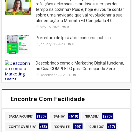
refeições deliciosas e saudáveis ​​sem perder
tempo na cozinha? Pois é, hoje eu vou te contar
sobre uma novidade que vai revolucionar a sua
alimentação: a Marmita Fit Congelada 4.0!
May 15, 2023
0
Prefeitura de Ipirá abre concurso público
January 26, 2023
0
Descobrindo como o Marketing Digital funciona,
no Guia COMPLETO para Começar do Zero
December 24, 2021
0
Encontre Com Facilidade
(180)
(619)
(270)
'BACIAJACUIPE'
'BAHIA'
'BRASIL'
(33)
(49)
(17)
'CONTROVÉRSIA'
'CONVITE'
'CURSOS'