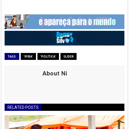
TAGS:
'IPIRA'
'POLÍTICA'
SLIDER
About Ni
RELATED POSTS