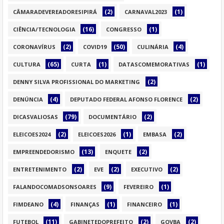
(2)
(1)
CÂMARADEVEREADORESIPIRÁ
CARNAVAL2023
(16)
(1)
CIÊNCIA/TECNOLOGIA
CONGRESSO
(2)
(50)
(4)
CORONAVÍRUS
COVID19
CULINÁRIA
(65)
(1)
(1)
CULTURA
CURTA
DATASCOMEMORATIVAS
(2)
DENNY SILVA PROFISSIONAL DO MARKETING
(4)
(2)
DENÚNCIA
DEPUTADO FEDERAL AFONSO FLORENCE
(79)
(2)
DICASVALIOSAS
DOCUMENTÁRIO
(2)
(1)
(2)
ELEICOES2024
ELEICOES2026
EMBASA
(13)
(2)
EMPREENDEDORISMO
ENQUETE
(2)
(2)
(2)
ENTRETENIMENTO
EVE
EXECUTIVO
(9)
(1)
FALANDOCOMADSONSOARES
FEVEREIRO
(4)
(1)
(1)
FIMDEANO
FINANÇAS
FINANCEIRO
(11)
(2)
(2)
FUTEBOL
GABINETEDOPREFEITO
GOVBA