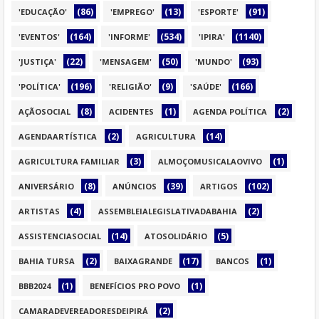
(86)
(13)
(91)
'EDUCAÇÃO'
'EMPREGO'
'ESPORTE'
(164)
(534)
(1140)
'EVENTOS'
'INFORME'
'IPIRA'
(22)
(50)
(93)
'JUSTIÇA'
'MENSAGEM'
'MUNDO'
(196)
(9)
(166)
'POLÍTICA'
'RELIGIÃO'
'SAÚDE'
(8)
(1)
(2)
AÇÃOSOCIAL
ACIDENTES
AGENDA POLÍTICA
(2)
(14)
AGENDAARTÍSTICA
AGRICULTURA
(3)
(1)
AGRICULTURA FAMILIAR
ALMOÇOMUSICALAOVIVO
(8)
(39)
(102)
ANIVERSÁRIO
ANÚNCIOS
ARTIGOS
(4)
(2)
ARTISTAS
ASSEMBLEIALEGISLATIVADABAHIA
(14)
(5)
ASSISTENCIASOCIAL
ATOSOLIDÁRIO
(2)
(17)
(1)
BAHIA TURSA
BAIXAGRANDE
BANCOS
(1)
(1)
BBB2024
BENEFÍCIOS PRO POVO
(2)
CAMARADEVEREADORESDEIPIRÁ