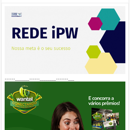
------_______------________-------___