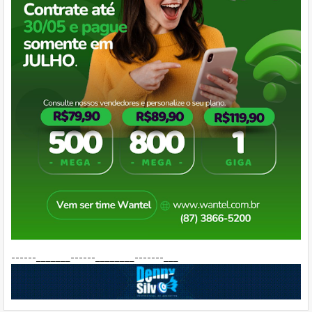
------_______------________-------___