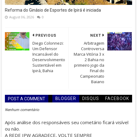
Reforma do Ginásio de Esportes de Ipirá é iniciada
August 06, 2026
0
PREVIOUS
NEXT
Diego Colonnezi:
Arbitragem
Um Defensor
Controversa
Incansável do
Marca Vitória 3 x
Desenvolvimento
2 Bahia no
Sustentável em
primeiro jogo da
Ipirá, Bahia
Final do
Campeonato
Baiano
BLOGGER
DISQUS
FACEBOOK
POST A COMMENT
Nenhum comentário
Após análise dos responsáveis seu cometário ficará visível
ou não.
A REDE IPW AGRADECE, VOLTE SEMPRE