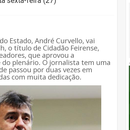
a sexta-feira (27)
o Estado, André Curvello, vai
h, o título de Cidadão Feirense,
eadores, que aprovou a
o plenário. O jornalista tem uma
nde passou por duas vezes em
idas com muita dedicação.