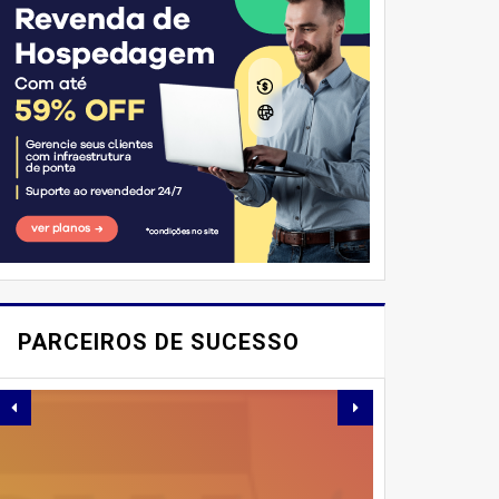
E AÍ, PESSOAL! VOCÊ JÁ
IMAGINOU PODER
PARCEIROS DE SUCESSO
SABOREAR REFEIÇÕES
DELICIOSAS E
SAUDÁVEIS ​​SEM PERDER
TEMPO NA COZINHA?