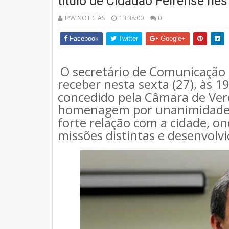
título de Cidadão Feirense nest
IPW NOTICIAS
13:38:00
0
Facebook
Twitter
Google+
O secretário de Comunicação d
receber nesta sexta (27), às 19
concedido pela Câmara de Ver
homenagem por unanimidade d
forte relação com a cidade, o
missões distintas e desenvolv