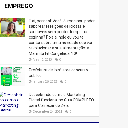
EMPREGO
E aí, pessoal! Você já imaginou poder
saborear refeições deliciosas e
saudáveis ​​sem perder tempo na
cozinha? Pois é, hoje eu vou te
contar sobre uma novidade que vai
revolucionar a sua alimentação: a
Marmita Fit Congelada 4.0!
May 15, 2023
0
Prefeitura de Ipirá abre concurso
público
January 26, 2023
0
Descobrindo como o Marketing
Digital funciona, no Guia COMPLETO
para Começar do Zero
December 24, 2021
0