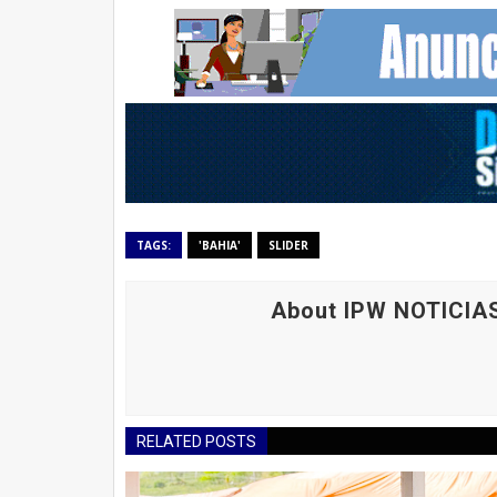
TAGS:
'BAHIA'
SLIDER
About IPW NOTICIA
RELATED POSTS