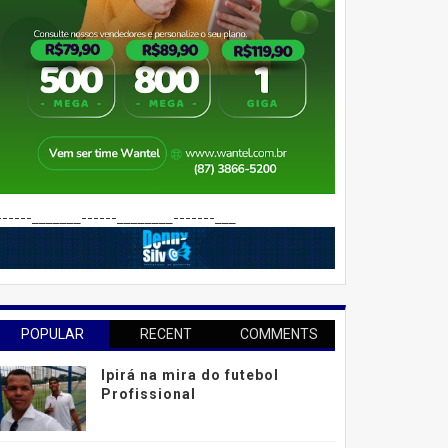
------_______------________-------___
POPULAR
RECENT
COMMENTS
Ipirá na mira do futebol
Profissional