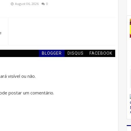
August 06, 2026
0
e
BLOGGER
DISQUS
FACEBOOK
rá visível ou não.
de postar um comentário.