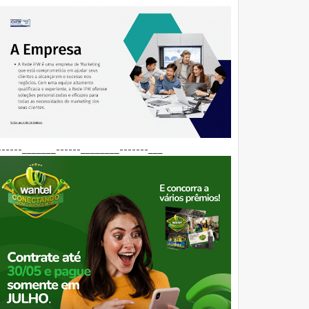
------_______------________-------___