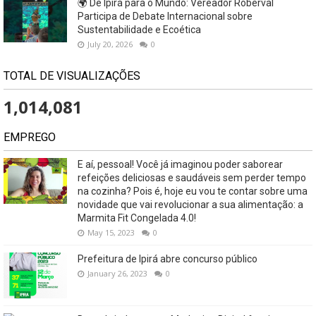
🌍 De Ipirá para o Mundo: Vereador Roberval
Participa de Debate Internacional sobre
Sustentabilidade e Ecoética
July 20, 2026
0
TOTAL DE VISUALIZAÇÕES
1,014,081
EMPREGO
E aí, pessoal! Você já imaginou poder saborear
refeições deliciosas e saudáveis ​​sem perder tempo
na cozinha? Pois é, hoje eu vou te contar sobre uma
novidade que vai revolucionar a sua alimentação: a
Marmita Fit Congelada 4.0!
May 15, 2023
0
Prefeitura de Ipirá abre concurso público
January 26, 2023
0