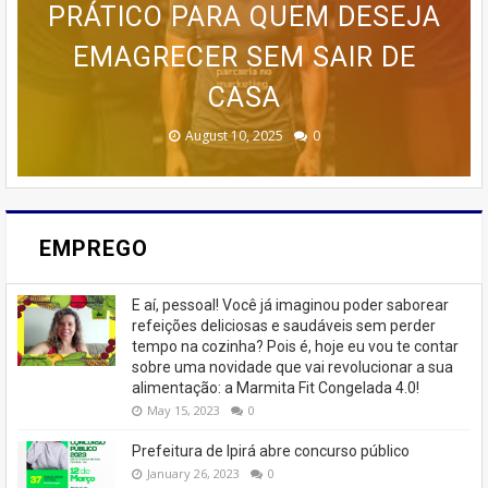
POR BOLOS EM RENDA COM O
PRÁTICO PARA QUEM DESEJA
DESDE AS BASES ATÉ AS
ESTRATÉGIAS AVANÇADAS DE
🚨 ÚLTIMAS VAGAS EM IPIRÁ!
CURSO DA CASA DOS BOLOS
PROGRAMA AVANÇADO DE
EMAGRECER SEM SAIR DE
TREINAMENTO DA MEMÓRIA
MARKETING 6.0.
CASEIROS!
CASA
🚨
February 23, 2026
August 10, 2025
June 13, 2025
June 07, 2023
July 07, 2023
0
0
0
0
0
EMPREGO
E aí, pessoal! Você já imaginou poder saborear
refeições deliciosas e saudáveis ​​sem perder
tempo na cozinha? Pois é, hoje eu vou te contar
sobre uma novidade que vai revolucionar a sua
alimentação: a Marmita Fit Congelada 4.0!
May 15, 2023
0
Prefeitura de Ipirá abre concurso público
January 26, 2023
0