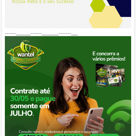
------_______------________-------___