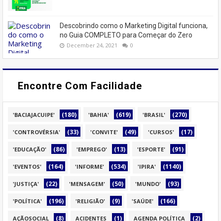
Descobrindo como o Marketing Digital funciona,
no Guia COMPLETO para Começar do Zero
December 24, 2021
0
Encontre Com Facilidade
(180)
(619)
(270)
'BACIAJACUIPE'
'BAHIA'
'BRASIL'
(33)
(49)
(17)
'CONTROVÉRSIA'
'CONVITE'
'CURSOS'
(86)
(13)
(91)
'EDUCAÇÃO'
'EMPREGO'
'ESPORTE'
(164)
(534)
(1140)
'EVENTOS'
'INFORME'
'IPIRA'
(22)
(50)
(93)
'JUSTIÇA'
'MENSAGEM'
'MUNDO'
(196)
(9)
(166)
'POLÍTICA'
'RELIGIÃO'
'SAÚDE'
(8)
(1)
(2)
AÇÃOSOCIAL
ACIDENTES
AGENDA POLÍTICA