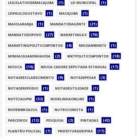
(1)
(1)
LEGISLATIVODEMACAJUBA
LEI MUNICIPAL
(1)
(1)
LEIPAULOGUSTAVO
MACAJUBA
(1)
(21)
MAIOLARANJA
MANDATODAGENTE
(27)
(70)
MANDATODOPOVO
MARKETING6.0
(4)
(1)
MARKETINGPOLÍTICO6PONTO0
MEIOAMBIENTE
(2)
(18)
MINHACASAMINHAVIDA
MKTPOLITICO6PONTO0
(10)
(17)
MÚSICA
NEUSA CADORE DEPUTADA ESTADUAL
(9)
(3)
NOTADEESCLARECIMENTO
NOTADEPESAR
(1)
(1)
NOTADEREPÚDIO
NOTADEUTILIDADE
(52)
(1)
NOTÍCIASIPW
NOVELINHAONLINE
(1)
(1)
NOVEMBROAZUL
NUTRICIONISTA
(12)
(2)
(42)
PARCEIROS
PESQUISA
PINTADAS
(7)
(17)
PLANTÃO POLICIAL
PREFEITURADEIPIRÁ