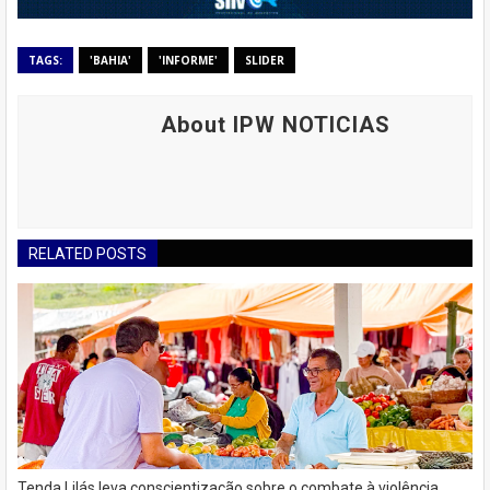
TAGS:
'BAHIA'
'INFORME'
SLIDER
About IPW NOTICIAS
RELATED POSTS
Tenda Lilás leva conscientização sobre o combate à violência