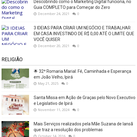
Descobrindo como o Marketing Digital funciona, no
Guia COMPLETO para Começar do Zero
December 24, 2021
0
3 IDEIAS PARA CRIAR UM NEGÓCIO E TRABALHAR
EM CASA INVESTINDO DE R$ 0,00 ATÉ O LIMITE QUE
VOCÊ QUISER
December 20, 2021
0
RELIGIÃO
🌟 32ª Romaria Marial: Fé, Caminhada e Esperança
em João Velho, Ipirá
May 21, 2025
0
Santa Missa em Ação de Graças pelo Novo Executivo
e Legislativo de Ipirá
November 11, 2024
0
Mais Serviços realizados pela Mãe Suzana de Iansã
que traz a resolução dos problemas
October 14, 2016
0