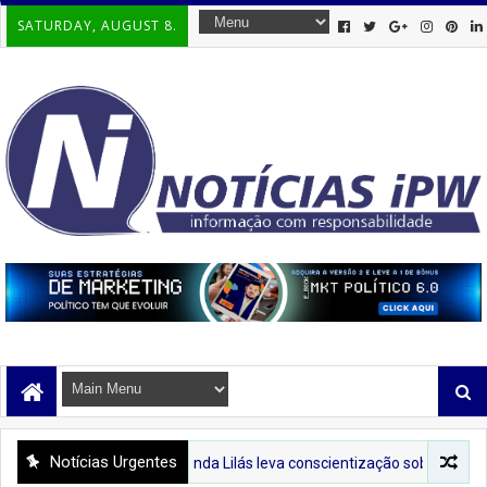
SATURDAY, AUGUST 8.
Notícias Urgentes
PREFIPIRÁ
Tenda Lilás leva conscientização sobre o combate à violênci