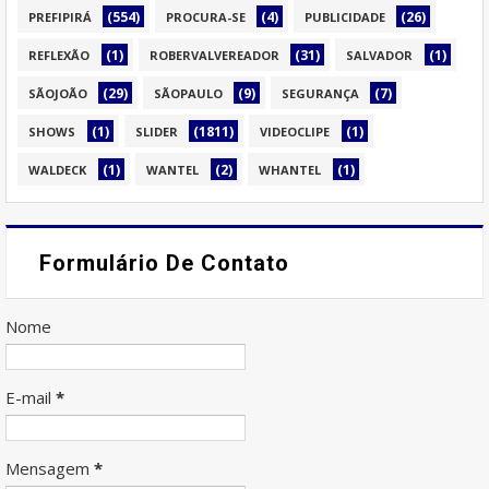
(554)
(4)
(26)
PREFIPIRÁ
PROCURA-SE
PUBLICIDADE
(1)
(31)
(1)
REFLEXÃO
ROBERVALVEREADOR
SALVADOR
(29)
(9)
(7)
SÃOJOÃO
SÃOPAULO
SEGURANÇA
(1)
(1811)
(1)
SHOWS
SLIDER
VIDEOCLIPE
(1)
(2)
(1)
WALDECK
WANTEL
WHANTEL
Formulário De Contato
Nome
E-mail
*
Mensagem
*