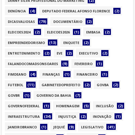
(2)
DENNY SILVA PROFISSIONAL DO MARKETING
(4)
(2)
DENÚNCIA
DEPUTADO FEDERAL AFONSO FLORENCE
(79)
(2)
DICASVALIOSAS
DOCUMENTÁRIO
(2)
(1)
(2)
ELEICOES2024
ELEICOES2026
EMBASA
(13)
(2)
EMPREENDEDORISMO
ENQUETE
(2)
(2)
(2)
ENTRETENIMENTO
EVE
EXECUTIVO
(9)
(1)
FALANDOCOMADSONSOARES
FEVEREIRO
(4)
(1)
(1)
FIMDEANO
FINANÇAS
FINANCEIRO
(11)
(2)
(2)
FUTEBOL
GABINETEDOPREFEITO
GOVBA
(1)
(7)
GOVBR
GOVERNO DA BAHIA
(1)
(5)
(2)
GOVERNOFEDERAL
HOMENAGEM
INCLUSÃO
(34)
(2)
(1)
INFRAESTRUTURA
INJUSTIÇA
INOVAÇÃO
(1)
(9)
(41)
JANEIROBRANCO
JEQUIÉ
LEGISLATIVO