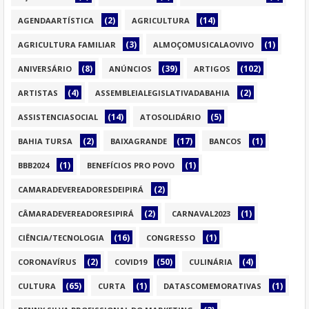
(2)
(14)
AGENDAARTÍSTICA
AGRICULTURA
(3)
(1)
AGRICULTURA FAMILIAR
ALMOÇOMUSICALAOVIVO
(8)
(39)
(102)
ANIVERSÁRIO
ANÚNCIOS
ARTIGOS
(4)
(2)
ARTISTAS
ASSEMBLEIALEGISLATIVADABAHIA
(14)
(5)
ASSISTENCIASOCIAL
ATOSOLIDÁRIO
(2)
(17)
(1)
BAHIA TURSA
BAIXAGRANDE
BANCOS
(1)
(1)
BBB2024
BENEFÍCIOS PRO POVO
(2)
CAMARADEVEREADORESDEIPIRÁ
(2)
(1)
CÂMARADEVEREADORESIPIRÁ
CARNAVAL2023
(16)
(1)
CIÊNCIA/TECNOLOGIA
CONGRESSO
(2)
(50)
(4)
CORONAVÍRUS
COVID19
CULINÁRIA
(65)
(1)
(1)
CULTURA
CURTA
DATASCOMEMORATIVAS