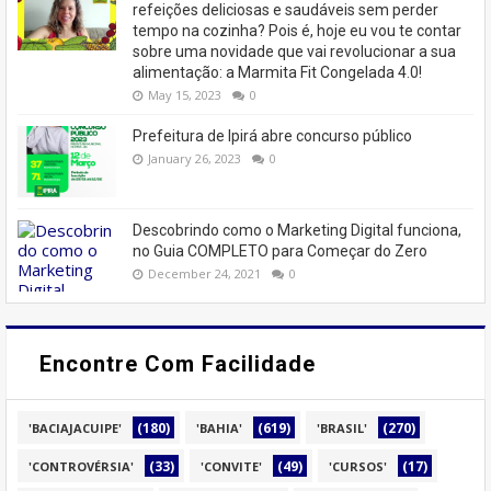
refeições deliciosas e saudáveis ​​sem perder
tempo na cozinha? Pois é, hoje eu vou te contar
sobre uma novidade que vai revolucionar a sua
alimentação: a Marmita Fit Congelada 4.0!
May 15, 2023
0
Prefeitura de Ipirá abre concurso público
January 26, 2023
0
Descobrindo como o Marketing Digital funciona,
no Guia COMPLETO para Começar do Zero
December 24, 2021
0
Encontre Com Facilidade
(180)
(619)
(270)
'BACIAJACUIPE'
'BAHIA'
'BRASIL'
(33)
(49)
(17)
'CONTROVÉRSIA'
'CONVITE'
'CURSOS'