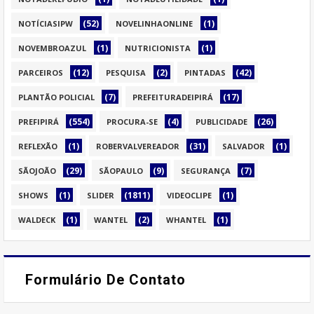
(52)
(1)
NOTÍCIASIPW
NOVELINHAONLINE
(1)
(1)
NOVEMBROAZUL
NUTRICIONISTA
(12)
(2)
(42)
PARCEIROS
PESQUISA
PINTADAS
(7)
(17)
PLANTÃO POLICIAL
PREFEITURADEIPIRÁ
(554)
(4)
(26)
PREFIPIRÁ
PROCURA-SE
PUBLICIDADE
(1)
(31)
(1)
REFLEXÃO
ROBERVALVEREADOR
SALVADOR
(29)
(9)
(7)
SÃOJOÃO
SÃOPAULO
SEGURANÇA
(1)
(1811)
(1)
SHOWS
SLIDER
VIDEOCLIPE
(1)
(2)
(1)
WALDECK
WANTEL
WHANTEL
Formulário De Contato