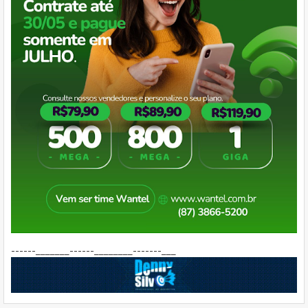
------_______------________-------___