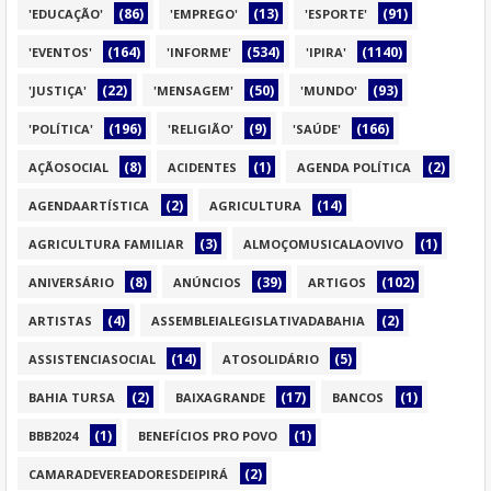
(86)
(13)
(91)
'EDUCAÇÃO'
'EMPREGO'
'ESPORTE'
(164)
(534)
(1140)
'EVENTOS'
'INFORME'
'IPIRA'
(22)
(50)
(93)
'JUSTIÇA'
'MENSAGEM'
'MUNDO'
(196)
(9)
(166)
'POLÍTICA'
'RELIGIÃO'
'SAÚDE'
(8)
(1)
(2)
AÇÃOSOCIAL
ACIDENTES
AGENDA POLÍTICA
(2)
(14)
AGENDAARTÍSTICA
AGRICULTURA
(3)
(1)
AGRICULTURA FAMILIAR
ALMOÇOMUSICALAOVIVO
(8)
(39)
(102)
ANIVERSÁRIO
ANÚNCIOS
ARTIGOS
(4)
(2)
ARTISTAS
ASSEMBLEIALEGISLATIVADABAHIA
(14)
(5)
ASSISTENCIASOCIAL
ATOSOLIDÁRIO
(2)
(17)
(1)
BAHIA TURSA
BAIXAGRANDE
BANCOS
(1)
(1)
BBB2024
BENEFÍCIOS PRO POVO
(2)
CAMARADEVEREADORESDEIPIRÁ