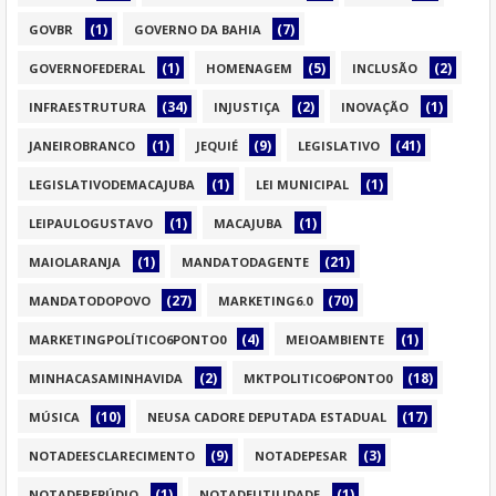
(1)
(7)
GOVBR
GOVERNO DA BAHIA
(1)
(5)
(2)
GOVERNOFEDERAL
HOMENAGEM
INCLUSÃO
(34)
(2)
(1)
INFRAESTRUTURA
INJUSTIÇA
INOVAÇÃO
(1)
(9)
(41)
JANEIROBRANCO
JEQUIÉ
LEGISLATIVO
(1)
(1)
LEGISLATIVODEMACAJUBA
LEI MUNICIPAL
(1)
(1)
LEIPAULOGUSTAVO
MACAJUBA
(1)
(21)
MAIOLARANJA
MANDATODAGENTE
(27)
(70)
MANDATODOPOVO
MARKETING6.0
(4)
(1)
MARKETINGPOLÍTICO6PONTO0
MEIOAMBIENTE
(2)
(18)
MINHACASAMINHAVIDA
MKTPOLITICO6PONTO0
(10)
(17)
MÚSICA
NEUSA CADORE DEPUTADA ESTADUAL
(9)
(3)
NOTADEESCLARECIMENTO
NOTADEPESAR
(1)
(1)
NOTADEREPÚDIO
NOTADEUTILIDADE