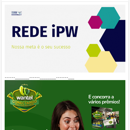
------_______------________-------___