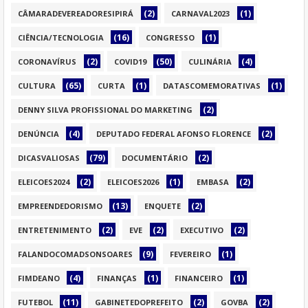
(2)
(1)
CÂMARADEVEREADORESIPIRÁ
CARNAVAL2023
(16)
(1)
CIÊNCIA/TECNOLOGIA
CONGRESSO
(2)
(50)
(4)
CORONAVÍRUS
COVID19
CULINÁRIA
(65)
(1)
(1)
CULTURA
CURTA
DATASCOMEMORATIVAS
(2)
DENNY SILVA PROFISSIONAL DO MARKETING
(4)
(2)
DENÚNCIA
DEPUTADO FEDERAL AFONSO FLORENCE
(79)
(2)
DICASVALIOSAS
DOCUMENTÁRIO
(2)
(1)
(2)
ELEICOES2024
ELEICOES2026
EMBASA
(13)
(2)
EMPREENDEDORISMO
ENQUETE
(2)
(2)
(2)
ENTRETENIMENTO
EVE
EXECUTIVO
(9)
(1)
FALANDOCOMADSONSOARES
FEVEREIRO
(4)
(1)
(1)
FIMDEANO
FINANÇAS
FINANCEIRO
(11)
(2)
(2)
FUTEBOL
GABINETEDOPREFEITO
GOVBA