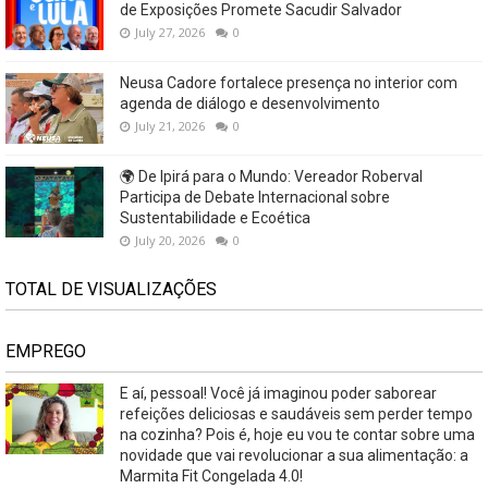
de Exposições Promete Sacudir Salvador
July 27, 2026
0
Neusa Cadore fortalece presença no interior com
agenda de diálogo e desenvolvimento
July 21, 2026
0
🌍 De Ipirá para o Mundo: Vereador Roberval
Participa de Debate Internacional sobre
Sustentabilidade e Ecoética
July 20, 2026
0
TOTAL DE VISUALIZAÇÕES
EMPREGO
E aí, pessoal! Você já imaginou poder saborear
refeições deliciosas e saudáveis ​​sem perder tempo
na cozinha? Pois é, hoje eu vou te contar sobre uma
novidade que vai revolucionar a sua alimentação: a
Marmita Fit Congelada 4.0!