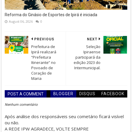
Reforma do Ginásio de Esportes de Ipirá é iniciada
August 06, 2026
0
PREVIOUS
NEXT
Prefeitura de
Seleção
Ipirá realizará
Ipiraense
“Prefeitura
participará da
Itinerante” no
edição 2023 do
Povoado de
Intermunicipal.
Coração de
Maria
BLOGGER
DISQUS
FACEBOOK
POST A COMMENT
Nenhum comentário
Após análise dos responsáveis seu cometário ficará visível
ou não.
A REDE IPW AGRADECE, VOLTE SEMPRE