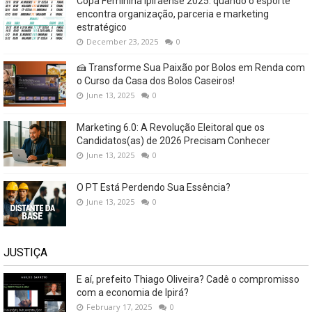
Copa Feminina Ipiraense 2025: quando o esporte
encontra organização, parceria e marketing
estratégico
December 23, 2025
0
🍰 Transforme Sua Paixão por Bolos em Renda com
o Curso da Casa dos Bolos Caseiros!
June 13, 2025
0
Marketing 6.0: A Revolução Eleitoral que os
Candidatos(as) de 2026 Precisam Conhecer
June 13, 2025
0
O PT Está Perdendo Sua Essência?
June 13, 2025
0
JUSTIÇA
E aí, prefeito Thiago Oliveira? Cadê o compromisso
com a economia de Ipirá?
February 17, 2025
0