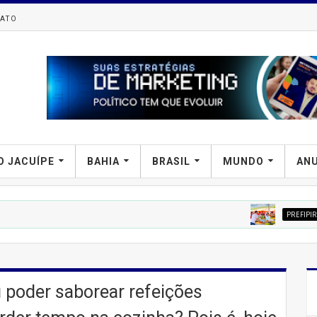
ATO
O JACUÍPE
BAHIA
BRASIL
MUNDO
AN
PREFIPIRÁ
Tenda Lil
u poder saborear refeições