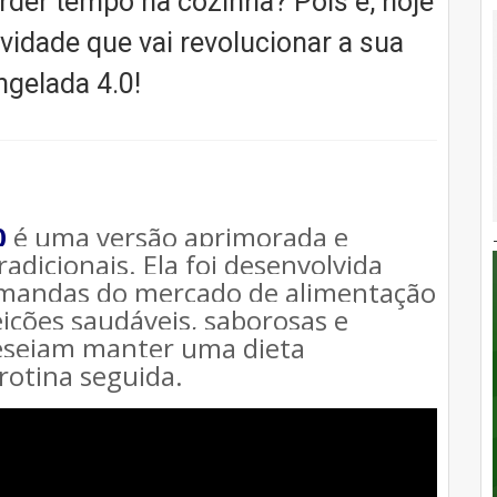
erder tempo na cozinha? Pois é, hoje
vidade que vai revolucionar a sua
ngelada 4.0!
0
é uma versão aprimorada e 
adicionais. 
Ela foi desenvolvida 
mandas do mercado de alimentação 
ições saudáveis, saborosas e 
esejam manter uma dieta 
otina seguida.