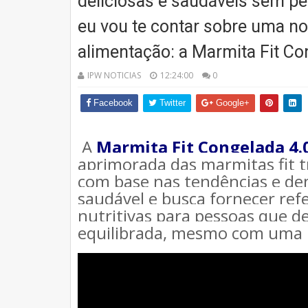
deliciosas e saudáveis ​​sem p
eu vou te contar sobre uma no
alimentação: a Marmita Fit Co
IPW NOTICIAS
12:24:00
0
Facebook
Twitter
Google+
A 
Marmita Fit Congelada 4.
aprimorada das marmitas fit tr
com base nas tendências e de
saudável e busca fornecer refe
nutritivas para pessoas que d
equilibrada, mesmo com uma r