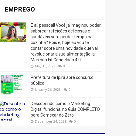
EMPREGO
E aí, pessoal! Você já imaginou poder
saborear refeições deliciosas e
saudáveis ​​sem perder tempo na
cozinha? Pois é, hoje eu vou te
contar sobre uma novidade que vai
revolucionar a sua alimentação: a
Marmita Fit Congelada 4.0!
May 15, 2023
0
Prefeitura de Ipirá abre concurso
público
January 26, 2023
0
Descobrindo como o Marketing
Digital funciona, no Guia COMPLETO
para Começar do Zero
December 24, 2021
0