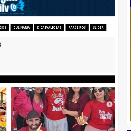
IGOS
CULINÁRIA
DICASVALIOSAS
PARCEIROS
SLIDER
S