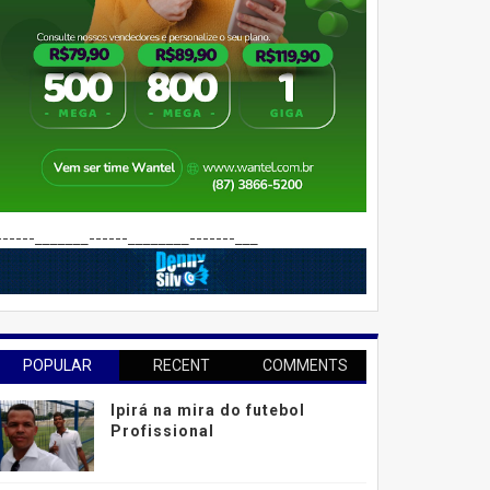
------_______------________-------___
POPULAR
RECENT
COMMENTS
Ipirá na mira do futebol
Profissional