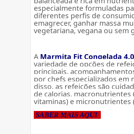
balanceada e rica em nutrient
especialmente formuladas par
diferentes perfis de consum
emagrecer, ganhar massa musc
vegetariana, vegana ou sem g
A 
Marmita Fit Congelada 4.
variedade de opções de refei
principais, acompanhamentos 
por chefs especializados em 
disso, as refeições são cuid
de calorias, macronutrientes (
vitaminas) e micronutrientes 
 SABER MAIS AQUI  