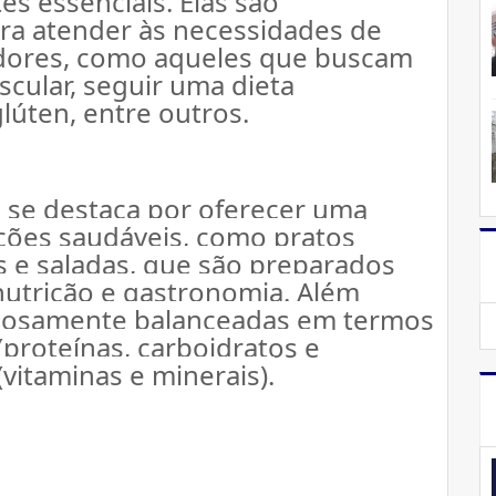
es essenciais. 
Elas são 
a atender às necessidades de 
idores, como aqueles que buscam 
ular, seguir uma dieta 
lúten, entre outros.
0
 se destaca por oferecer uma 
ções saudáveis, como pratos 
e saladas, que são preparados 
nutrição e gastronomia. 
Além 
adosamente balanceadas em termos 
proteínas, carboidratos e 
(vitaminas e minerais).