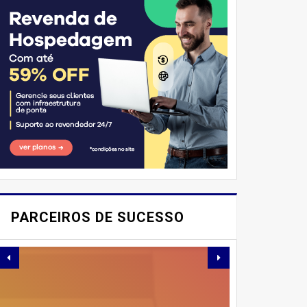
E AÍ, PESSOAL! VOCÊ JÁ
IMAGINOU PODER
PARCEIROS DE SUCESSO
SABOREAR REFEIÇÕES
DELICIOSAS E
SAUDÁVEIS ​​SEM PERDER