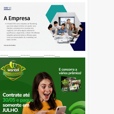
------_______------________-------___