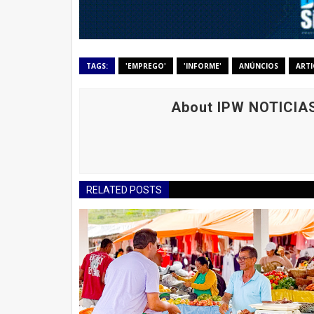
TAGS:
'EMPREGO'
'INFORME'
ANÚNCIOS
ART
About IPW NOTICIA
RELATED POSTS