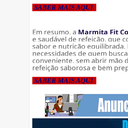
 SABER MAIS AQUI  
Em resumo, a 
Marmita Fit C
e saudável de refeição, que c
sabor e nutrição equilibrada. 
necessidades de quem busca 
conveniente, sem abrir mão d
refeição saborosa e bem pre
 SABER MAIS AQUI  