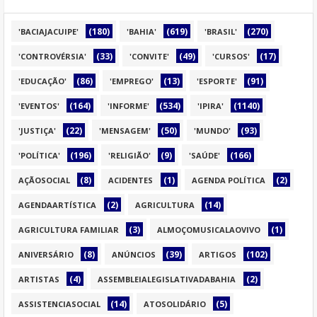
(180)
(619)
(270)
'BACIAJACUIPE'
'BAHIA'
'BRASIL'
(33)
(49)
(17)
'CONTROVÉRSIA'
'CONVITE'
'CURSOS'
(86)
(13)
(91)
'EDUCAÇÃO'
'EMPREGO'
'ESPORTE'
(164)
(534)
(1140)
'EVENTOS'
'INFORME'
'IPIRA'
(22)
(50)
(93)
'JUSTIÇA'
'MENSAGEM'
'MUNDO'
(196)
(9)
(166)
'POLÍTICA'
'RELIGIÃO'
'SAÚDE'
(8)
(1)
(2)
AÇÃOSOCIAL
ACIDENTES
AGENDA POLÍTICA
(2)
(14)
AGENDAARTÍSTICA
AGRICULTURA
(3)
(1)
AGRICULTURA FAMILIAR
ALMOÇOMUSICALAOVIVO
(8)
(39)
(102)
ANIVERSÁRIO
ANÚNCIOS
ARTIGOS
(4)
(2)
ARTISTAS
ASSEMBLEIALEGISLATIVADABAHIA
(14)
(5)
ASSISTENCIASOCIAL
ATOSOLIDÁRIO