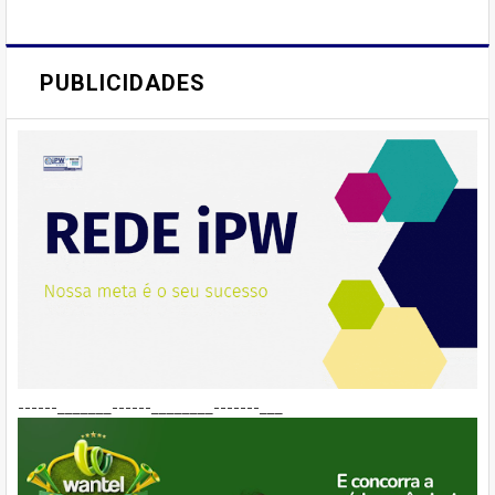
PUBLICIDADES
------_______------________-------___