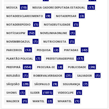
(10)
(17)
MÚSICA
NEUSA CADORE DEPUTADA ESTADUAL
(9)
(3)
NOTADEESCLARECIMENTO
NOTADEPESAR
(1)
(1)
NOTADEREPÚDIO
NOTADEUTILIDADE
(52)
(1)
NOTÍCIASIPW
NOVELINHAONLINE
(1)
(1)
NOVEMBROAZUL
NUTRICIONISTA
(12)
(2)
(42)
PARCEIROS
PESQUISA
PINTADAS
(7)
(17)
PLANTÃO POLICIAL
PREFEITURADEIPIRÁ
(554)
(4)
(26)
PREFIPIRÁ
PROCURA-SE
PUBLICIDADE
(1)
(31)
(1)
REFLEXÃO
ROBERVALVEREADOR
SALVADOR
(29)
(9)
(7)
SÃOJOÃO
SÃOPAULO
SEGURANÇA
(1)
(1811)
(1)
SHOWS
SLIDER
VIDEOCLIPE
(1)
(2)
(1)
WALDECK
WANTEL
WHANTEL