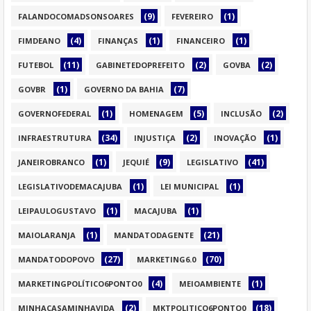
(9)
(1)
FALANDOCOMADSONSOARES
FEVEREIRO
(4)
(1)
(1)
FIMDEANO
FINANÇAS
FINANCEIRO
(11)
(2)
(2)
FUTEBOL
GABINETEDOPREFEITO
GOVBA
(1)
(7)
GOVBR
GOVERNO DA BAHIA
(1)
(5)
(2)
GOVERNOFEDERAL
HOMENAGEM
INCLUSÃO
(34)
(2)
(1)
INFRAESTRUTURA
INJUSTIÇA
INOVAÇÃO
(1)
(9)
(41)
JANEIROBRANCO
JEQUIÉ
LEGISLATIVO
(1)
(1)
LEGISLATIVODEMACAJUBA
LEI MUNICIPAL
(1)
(1)
LEIPAULOGUSTAVO
MACAJUBA
(1)
(21)
MAIOLARANJA
MANDATODAGENTE
(27)
(70)
MANDATODOPOVO
MARKETING6.0
(4)
(1)
MARKETINGPOLÍTICO6PONTO0
MEIOAMBIENTE
(2)
(18)
MINHACASAMINHAVIDA
MKTPOLITICO6PONTO0