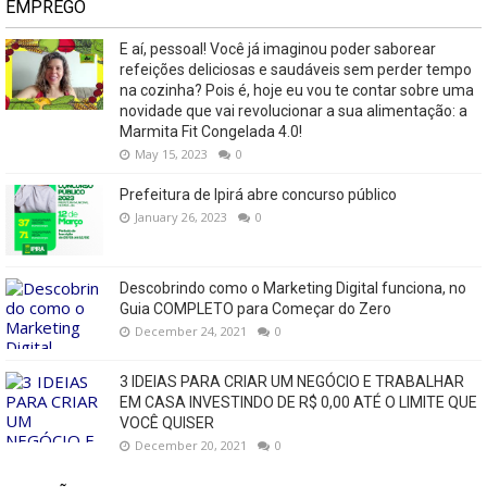
EMPREGO
E aí, pessoal! Você já imaginou poder saborear
refeições deliciosas e saudáveis ​​sem perder tempo
na cozinha? Pois é, hoje eu vou te contar sobre uma
novidade que vai revolucionar a sua alimentação: a
Marmita Fit Congelada 4.0!
May 15, 2023
0
Prefeitura de Ipirá abre concurso público
January 26, 2023
0
Descobrindo como o Marketing Digital funciona, no
Guia COMPLETO para Começar do Zero
December 24, 2021
0
3 IDEIAS PARA CRIAR UM NEGÓCIO E TRABALHAR
EM CASA INVESTINDO DE R$ 0,00 ATÉ O LIMITE QUE
VOCÊ QUISER
December 20, 2021
0