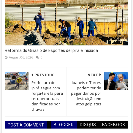
Reforma do Ginásio de Esportes de Ipirá é iniciada
August 06, 2026
0
PREVIOUS
NEXT
Prefeitura de
Ibaneis e Torres
Ipirá segue com
podem ter de
força-tarefa para
pagar danos por
recuperar ruas
destruição em
danificadas por
atos golpistas
chuvas
BLOGGER
DISQUS
FACEBOOK
POST A COMMENT