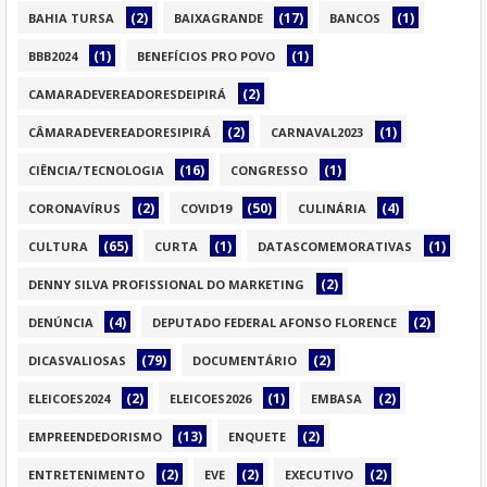
(2)
(17)
(1)
BAHIA TURSA
BAIXAGRANDE
BANCOS
(1)
(1)
BBB2024
BENEFÍCIOS PRO POVO
(2)
CAMARADEVEREADORESDEIPIRÁ
(2)
(1)
CÂMARADEVEREADORESIPIRÁ
CARNAVAL2023
(16)
(1)
CIÊNCIA/TECNOLOGIA
CONGRESSO
(2)
(50)
(4)
CORONAVÍRUS
COVID19
CULINÁRIA
(65)
(1)
(1)
CULTURA
CURTA
DATASCOMEMORATIVAS
(2)
DENNY SILVA PROFISSIONAL DO MARKETING
(4)
(2)
DENÚNCIA
DEPUTADO FEDERAL AFONSO FLORENCE
(79)
(2)
DICASVALIOSAS
DOCUMENTÁRIO
(2)
(1)
(2)
ELEICOES2024
ELEICOES2026
EMBASA
(13)
(2)
EMPREENDEDORISMO
ENQUETE
(2)
(2)
(2)
ENTRETENIMENTO
EVE
EXECUTIVO