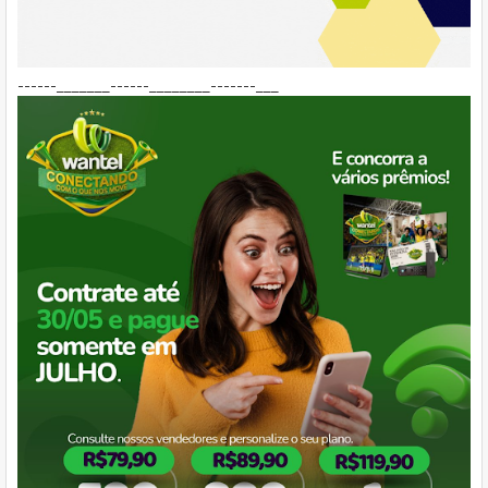
------_______------________-------___