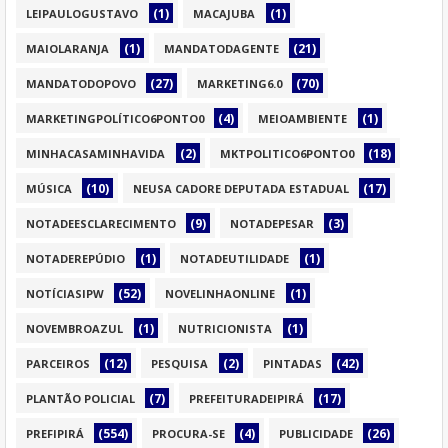
(1)
(1)
LEIPAULOGUSTAVO
MACAJUBA
(1)
(21)
MAIOLARANJA
MANDATODAGENTE
(27)
(70)
MANDATODOPOVO
MARKETING6.0
(4)
(1)
MARKETINGPOLÍTICO6PONTO0
MEIOAMBIENTE
(2)
(18)
MINHACASAMINHAVIDA
MKTPOLITICO6PONTO0
(10)
(17)
MÚSICA
NEUSA CADORE DEPUTADA ESTADUAL
(9)
(3)
NOTADEESCLARECIMENTO
NOTADEPESAR
(1)
(1)
NOTADEREPÚDIO
NOTADEUTILIDADE
(52)
(1)
NOTÍCIASIPW
NOVELINHAONLINE
(1)
(1)
NOVEMBROAZUL
NUTRICIONISTA
(12)
(2)
(42)
PARCEIROS
PESQUISA
PINTADAS
(7)
(17)
PLANTÃO POLICIAL
PREFEITURADEIPIRÁ
(554)
(4)
(26)
PREFIPIRÁ
PROCURA-SE
PUBLICIDADE