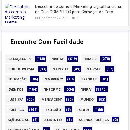
Descobrindo como o Marketing Digital funciona,
no Guia COMPLETO para Começar do Zero
December 24, 2021
0
Encontre Com Facilidade
(180)
(619)
(270)
'BACIAJACUIPE'
'BAHIA'
'BRASIL'
(33)
(49)
(17)
'CONTROVÉRSIA'
'CONVITE'
'CURSOS'
(86)
(13)
(91)
'EDUCAÇÃO'
'EMPREGO'
'ESPORTE'
(164)
(534)
(1140)
'EVENTOS'
'INFORME'
'IPIRA'
(22)
(50)
(93)
'JUSTIÇA'
'MENSAGEM'
'MUNDO'
(196)
(9)
(166)
'POLÍTICA'
'RELIGIÃO'
'SAÚDE'
(8)
(1)
(2)
AÇÃOSOCIAL
ACIDENTES
AGENDA POLÍTICA
(2)
(14)
AGENDAARTÍSTICA
AGRICULTURA