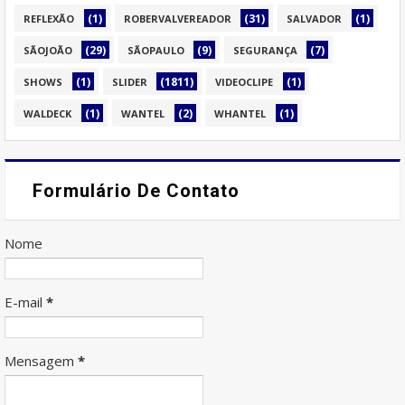
(1)
(31)
(1)
REFLEXÃO
ROBERVALVEREADOR
SALVADOR
(29)
(9)
(7)
SÃOJOÃO
SÃOPAULO
SEGURANÇA
(1)
(1811)
(1)
SHOWS
SLIDER
VIDEOCLIPE
(1)
(2)
(1)
WALDECK
WANTEL
WHANTEL
Formulário De Contato
Nome
E-mail
*
Mensagem
*