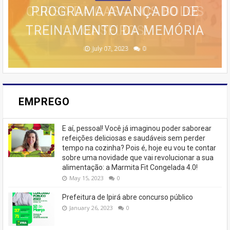
ESTRATÉGIAS AVANÇADAS DE
🚨 ÚLTIMAS VAGAS EM IPIRÁ!
CURSO DA CASA DOS BOLOS
PROGRAMA AVANÇADO DE
EMAGRECER SEM SAIR DE
TREINAMENTO DA MEMÓRIA
MARKETING 6.0.
CASEIROS!
CASA
🚨
February 23, 2026
August 10, 2025
June 13, 2025
June 07, 2023
July 07, 2023
0
0
0
0
0
EMPREGO
E aí, pessoal! Você já imaginou poder saborear
refeições deliciosas e saudáveis ​​sem perder
tempo na cozinha? Pois é, hoje eu vou te contar
sobre uma novidade que vai revolucionar a sua
alimentação: a Marmita Fit Congelada 4.0!
May 15, 2023
0
Prefeitura de Ipirá abre concurso público
January 26, 2023
0