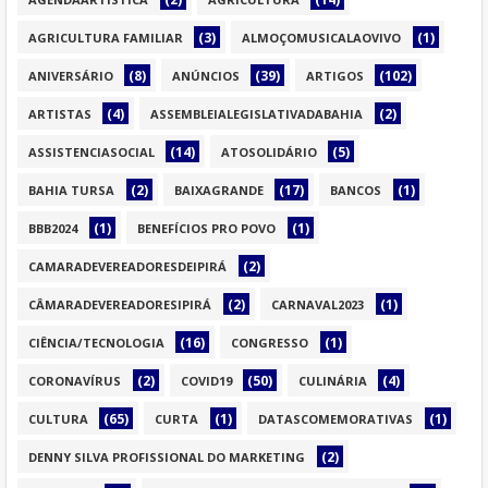
(3)
(1)
AGRICULTURA FAMILIAR
ALMOÇOMUSICALAOVIVO
(8)
(39)
(102)
ANIVERSÁRIO
ANÚNCIOS
ARTIGOS
(4)
(2)
ARTISTAS
ASSEMBLEIALEGISLATIVADABAHIA
(14)
(5)
ASSISTENCIASOCIAL
ATOSOLIDÁRIO
(2)
(17)
(1)
BAHIA TURSA
BAIXAGRANDE
BANCOS
(1)
(1)
BBB2024
BENEFÍCIOS PRO POVO
(2)
CAMARADEVEREADORESDEIPIRÁ
(2)
(1)
CÂMARADEVEREADORESIPIRÁ
CARNAVAL2023
(16)
(1)
CIÊNCIA/TECNOLOGIA
CONGRESSO
(2)
(50)
(4)
CORONAVÍRUS
COVID19
CULINÁRIA
(65)
(1)
(1)
CULTURA
CURTA
DATASCOMEMORATIVAS
(2)
DENNY SILVA PROFISSIONAL DO MARKETING