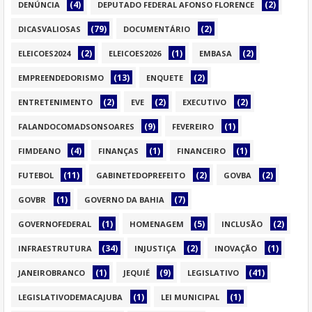
(4)
(2)
DENÚNCIA
DEPUTADO FEDERAL AFONSO FLORENCE
(79)
(2)
DICASVALIOSAS
DOCUMENTÁRIO
(2)
(1)
(2)
ELEICOES2024
ELEICOES2026
EMBASA
(13)
(2)
EMPREENDEDORISMO
ENQUETE
(2)
(2)
(2)
ENTRETENIMENTO
EVE
EXECUTIVO
(9)
(1)
FALANDOCOMADSONSOARES
FEVEREIRO
(4)
(1)
(1)
FIMDEANO
FINANÇAS
FINANCEIRO
(11)
(2)
(2)
FUTEBOL
GABINETEDOPREFEITO
GOVBA
(1)
(7)
GOVBR
GOVERNO DA BAHIA
(1)
(5)
(2)
GOVERNOFEDERAL
HOMENAGEM
INCLUSÃO
(34)
(2)
(1)
INFRAESTRUTURA
INJUSTIÇA
INOVAÇÃO
(1)
(9)
(41)
JANEIROBRANCO
JEQUIÉ
LEGISLATIVO
(1)
(1)
LEGISLATIVODEMACAJUBA
LEI MUNICIPAL