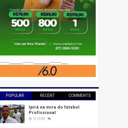
------_______------________-------___
POPULAR
RECENT
COMMENTS
Ipirá na mira do futebol
Profissional
10:13:00