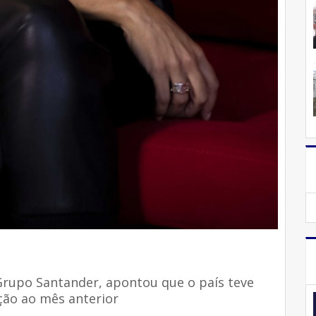
 Grupo Santander, apontou que o país teve
ção ao mês anterior