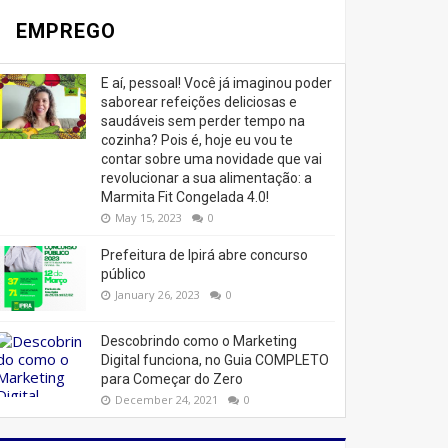
EMPREGO
E aí, pessoal! Você já imaginou poder
saborear refeições deliciosas e
saudáveis ​​sem perder tempo na
cozinha? Pois é, hoje eu vou te
contar sobre uma novidade que vai
revolucionar a sua alimentação: a
Marmita Fit Congelada 4.0!
May 15, 2023
0
Prefeitura de Ipirá abre concurso
público
January 26, 2023
0
Descobrindo como o Marketing
Digital funciona, no Guia COMPLETO
para Começar do Zero
December 24, 2021
0