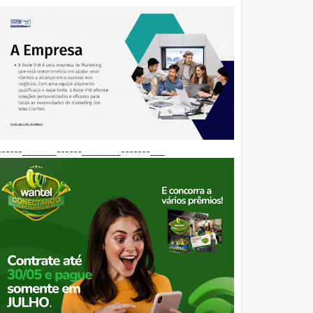
------_______------________-------___