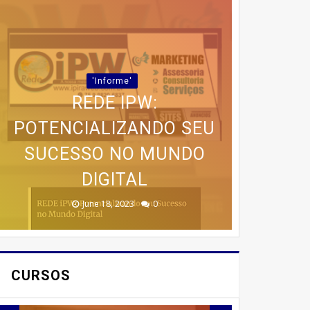
TEMPO NA COZINHA?
POIS É, HOJE EU VOU TE
CONTAR SOBRE UMA
E-BOOK MARKETING
CHEGOU A HORA DE
NOVIDADE QUE VAI
'Informe'
POLÍTICO 6.0: DESCUBRA
REVIVER OS MELHORES
REVOLUCIONAR A SUA
REDE IPW:
FALOU EM CONEXÃO DE
POTENCIALIZANDO SEU
COMO CONQUISTAR
ALIMENTAÇÃO: A
MOMENTOS DO
QUALIDADE, FALOU EM
ELEITORES DE FORMA
SUCESSO NO MUNDO
CAMPEONATO
MARMITA FIT
AUTÊNTICA E EFICIENTE!
IPIRAENSE DE 2017!
CONGELADA 4.0!
WANTEL
DIGITAL
April 14, 2026
June 18, 2023
June 03, 2023
May 18, 2023
May 15, 2023
0
0
0
0
0
CURSOS