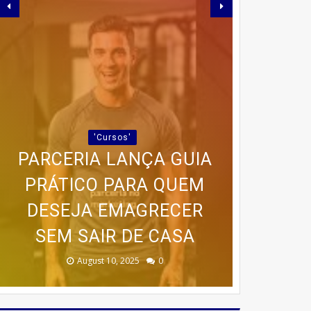
IMAGINE TER ACESSO A
UM CURSO COMPLETO,
🍰 TRANSFORME SUA
QUE VAI DESDE AS
'Cursos'
PAIXÃO POR BOLOS EM
PARCERIA LANÇA GUIA
BASES ATÉ AS
RENDA COM O CURSO DA
PROGRAMA AVANÇADO
PRÁTICO PARA QUEM
ESTRATÉGIAS
🚨 ÚLTIMAS VAGAS EM
DE TREINAMENTO DA
DESEJA EMAGRECER
CASA DOS BOLOS
AVANÇADAS DE
SEM SAIR DE CASA
MARKETING 6.0.
CASEIROS!
MEMÓRIA
IPIRÁ! 🚨
February 23, 2026
August 10, 2025
June 13, 2025
June 07, 2023
July 07, 2023
0
0
0
0
0