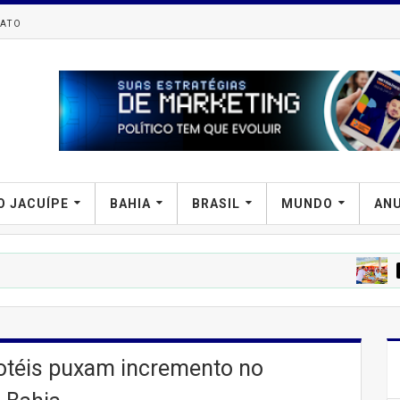
ATO
O JACUÍPE
BAHIA
BRASIL
MUNDO
AN
PREFIPIRÁ
Ten
motéis puxam incremento no