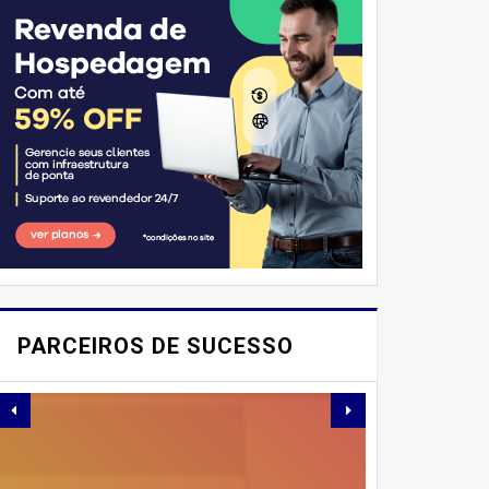
E AÍ, PESSOAL! VOCÊ JÁ
IMAGINOU PODER
PARCEIROS DE SUCESSO
SABOREAR REFEIÇÕES
DELICIOSAS E
SAUDÁVEIS ​​SEM PERDER