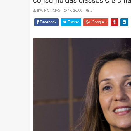
consumo das classes C e D na
IPW NOTICIAS
16:26:00
0
Facebook
Twitter
Google+