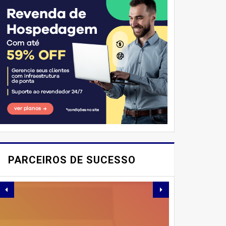
E AÍ, PESSOAL! VOCÊ JÁ
IMAGINOU PODER
PARCEIROS DE SUCESSO
SABOREAR REFEIÇÕES
DELICIOSAS E
SAUDÁVEIS ​​SEM PERDER