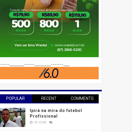
------_______------________-------___
POPULAR
RECENT
COMMENTS
Ipirá na mira do futebol
Profissional
10:13:00