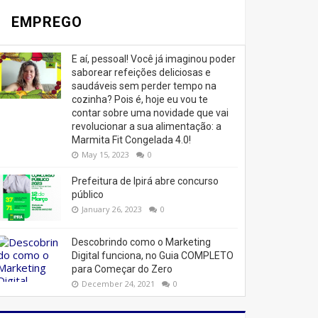
EMPREGO
E aí, pessoal! Você já imaginou poder
saborear refeições deliciosas e
saudáveis ​​sem perder tempo na
cozinha? Pois é, hoje eu vou te
contar sobre uma novidade que vai
revolucionar a sua alimentação: a
Marmita Fit Congelada 4.0!
May 15, 2023
0
Prefeitura de Ipirá abre concurso
público
January 26, 2023
0
Descobrindo como o Marketing
Digital funciona, no Guia COMPLETO
para Começar do Zero
December 24, 2021
0