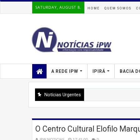
SATURDAY, AUGUST 8.
HOME
QUEM SOMOS
C
A REDE IPW
IPIRÁ
BACIA D
Notícias Urgentes
O Centro Cultural Elofilo Marq
IPW NOTICIAS
17:41:00
0