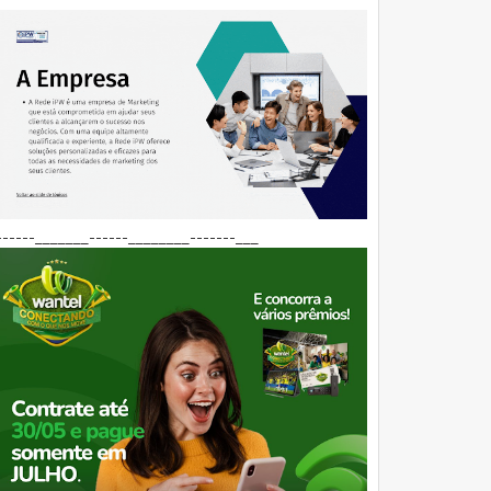
------_______------________-------___