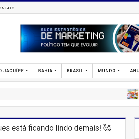
ONTATO
O JACUÍPE
BAHIA
BRASIL
MUNDO
AN
PREFIPIRÁ
T
ues está ficando lindo demais! 🥰