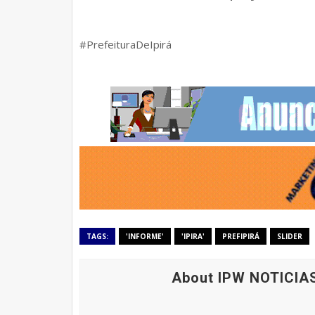
#PrefeituraDeIpirá
TAGS:
'INFORME'
'IPIRA'
PREFIPIRÁ
SLIDER
About IPW NOTICIA