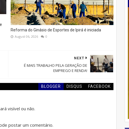
e
Reforma do Ginásio de Esportes de Ipirá é iniciada
August 06, 2026
0
NEXT
É MAIS TRABALHO PELA GERAÇÃO DE
EMPREGO E RENDA!
BLOGGER
DISQUS
FACEBOOK
rá visível ou não.
de postar um comentário.