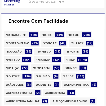
December 24, 2021
0
Encontre Com Facilidade
(180)
(619)
(270)
'BACIAJACUIPE'
'BAHIA'
'BRASIL'
(33)
(49)
(17)
'CONTROVÉRSIA'
'CONVITE'
'CURSOS'
(86)
(13)
(91)
'EDUCAÇÃO'
'EMPREGO'
'ESPORTE'
(164)
(534)
(1140)
'EVENTOS'
'INFORME'
'IPIRA'
(22)
(50)
(93)
'JUSTIÇA'
'MENSAGEM'
'MUNDO'
(196)
(9)
(166)
'POLÍTICA'
'RELIGIÃO'
'SAÚDE'
(8)
(1)
(2)
AÇÃOSOCIAL
ACIDENTES
AGENDA POLÍTICA
(2)
(14)
AGENDAARTÍSTICA
AGRICULTURA
(3)
(1)
AGRICULTURA FAMILIAR
ALMOÇOMUSICALAOVIVO