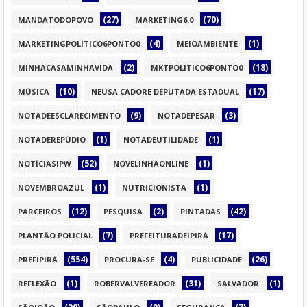
(27)
(70)
MANDATODOPOVO
MARKETING6.0
(4)
(1)
MARKETINGPOLÍTICO6PONTO0
MEIOAMBIENTE
(2)
(18)
MINHACASAMINHAVIDA
MKTPOLITICO6PONTO0
(10)
(17)
MÚSICA
NEUSA CADORE DEPUTADA ESTADUAL
(9)
(3)
NOTADEESCLARECIMENTO
NOTADEPESAR
(1)
(1)
NOTADEREPÚDIO
NOTADEUTILIDADE
(52)
(1)
NOTÍCIASIPW
NOVELINHAONLINE
(1)
(1)
NOVEMBROAZUL
NUTRICIONISTA
(12)
(2)
(42)
PARCEIROS
PESQUISA
PINTADAS
(7)
(17)
PLANTÃO POLICIAL
PREFEITURADEIPIRÁ
(554)
(4)
(26)
PREFIPIRÁ
PROCURA-SE
PUBLICIDADE
(1)
(31)
(1)
REFLEXÃO
ROBERVALVEREADOR
SALVADOR