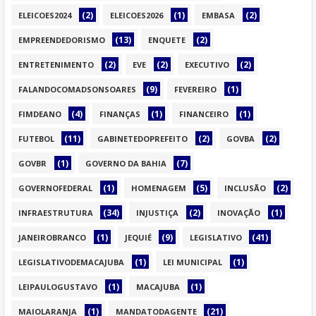
(2)
(1)
(2)
ELEICOES2024
ELEICOES2026
EMBASA
(13)
(2)
EMPREENDEDORISMO
ENQUETE
(2)
(2)
(2)
ENTRETENIMENTO
EVE
EXECUTIVO
(9)
(1)
FALANDOCOMADSONSOARES
FEVEREIRO
(4)
(1)
(1)
FIMDEANO
FINANÇAS
FINANCEIRO
(11)
(2)
(2)
FUTEBOL
GABINETEDOPREFEITO
GOVBA
(1)
(7)
GOVBR
GOVERNO DA BAHIA
(1)
(5)
(2)
GOVERNOFEDERAL
HOMENAGEM
INCLUSÃO
(34)
(2)
(1)
INFRAESTRUTURA
INJUSTIÇA
INOVAÇÃO
(1)
(9)
(41)
JANEIROBRANCO
JEQUIÉ
LEGISLATIVO
(1)
(1)
LEGISLATIVODEMACAJUBA
LEI MUNICIPAL
(1)
(1)
LEIPAULOGUSTAVO
MACAJUBA
(1)
(21)
MAIOLARANJA
MANDATODAGENTE