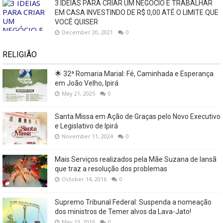
3 IDEIAS PARA CRIAR UM NEGÓCIO E TRABALHAR
EM CASA INVESTINDO DE R$ 0,00 ATÉ O LIMITE QUE
VOCÊ QUISER
December 20, 2021
0
RELIGIÃO
🌟 32ª Romaria Marial: Fé, Caminhada e Esperança
em João Velho, Ipirá
May 21, 2025
0
Santa Missa em Ação de Graças pelo Novo Executivo
e Legislativo de Ipirá
November 11, 2024
0
Mais Serviços realizados pela Mãe Suzana de Iansã
que traz a resolução dos problemas
October 14, 2016
0
Supremo Tribunal Federal: Suspenda a nomeação
dos ministros de Temer alvos da Lava-Jato!
May 13, 2016
0