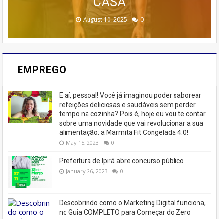
TREINAMENTO DA MEMÓRIA
MARKETING 6.0.
CASEIROS!
CASA
🚨
February 23, 2026
August 10, 2025
June 13, 2025
June 07, 2023
July 07, 2023
0
0
0
0
0
EMPREGO
E aí, pessoal! Você já imaginou poder saborear
refeições deliciosas e saudáveis ​​sem perder
tempo na cozinha? Pois é, hoje eu vou te contar
sobre uma novidade que vai revolucionar a sua
alimentação: a Marmita Fit Congelada 4.0!
May 15, 2023
0
Prefeitura de Ipirá abre concurso público
January 26, 2023
0
Descobrindo como o Marketing Digital funciona,
no Guia COMPLETO para Começar do Zero