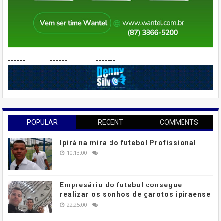
------_______------________-------___
POPULAR
RECENT
COMMENTS
Ipirá na mira do futebol Profissional
10:13:00
Empresário do futebol consegue
realizar os sonhos de garotos ipiraense
22:25:00