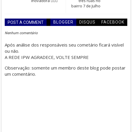
Inovadora 🙋🏾‍♀️
três ruas no
bairro 7 de Julho
BLOGGER
DISQUS
FACEBOOK
POST A COMMENT
Nenhum comentário
Após análise dos responsáveis seu cometário ficará visível
ou não.
A REDE IPW AGRADECE, VOLTE SEMPRE
Observação: somente um membro deste blog pode postar
um comentário.