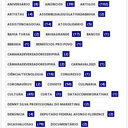
(8)
(39)
(102)
ANIVERSÁRIO
ANÚNCIOS
ARTIGOS
(4)
(2)
ARTISTAS
ASSEMBLEIALEGISLATIVADABAHIA
(14)
(5)
ASSISTENCIASOCIAL
ATOSOLIDÁRIO
(2)
(17)
(1)
BAHIA TURSA
BAIXAGRANDE
BANCOS
(1)
(1)
BBB2024
BENEFÍCIOS PRO POVO
(2)
CAMARADEVEREADORESDEIPIRÁ
(2)
(1)
CÂMARADEVEREADORESIPIRÁ
CARNAVAL2023
(16)
(1)
CIÊNCIA/TECNOLOGIA
CONGRESSO
(2)
(50)
(4)
CORONAVÍRUS
COVID19
CULINÁRIA
(65)
(1)
(1)
CULTURA
CURTA
DATASCOMEMORATIVAS
(2)
DENNY SILVA PROFISSIONAL DO MARKETING
(4)
(2)
DENÚNCIA
DEPUTADO FEDERAL AFONSO FLORENCE
(79)
(2)
DICASVALIOSAS
DOCUMENTÁRIO