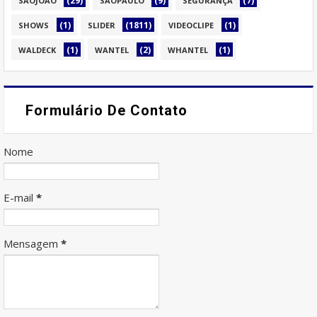
(29)
(9)
(7)
SÃOJOÃO
SÃOPAULO
SEGURANÇA
(1)
(1811)
(1)
SHOWS
SLIDER
VIDEOCLIPE
(1)
(2)
(1)
WALDECK
WANTEL
WHANTEL
Formulário De Contato
Nome
E-mail
*
Mensagem
*