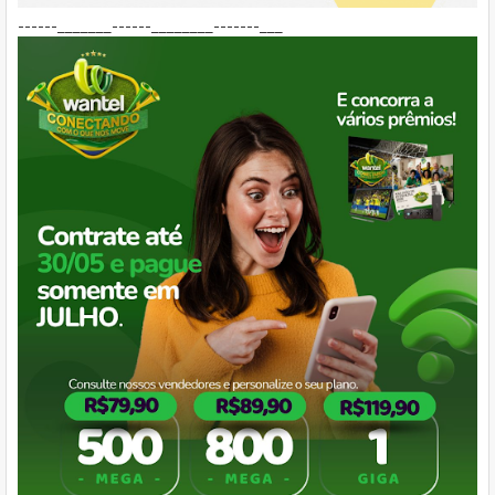
------_______------________-------___