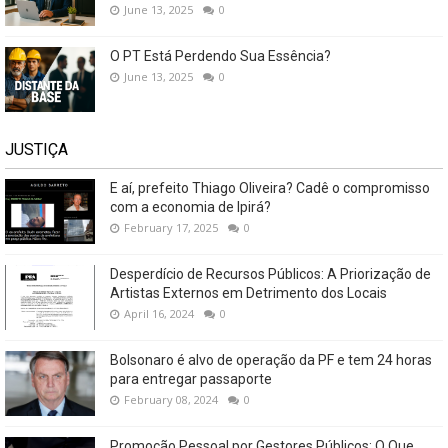
June 13, 2025
0
O PT Está Perdendo Sua Essência?
June 13, 2025
0
JUSTIÇA
E aí, prefeito Thiago Oliveira? Cadê o compromisso
com a economia de Ipirá?
February 17, 2025
0
Desperdício de Recursos Públicos: A Priorização de
Artistas Externos em Detrimento dos Locais
April 16, 2024
0
Bolsonaro é alvo de operação da PF e tem 24 horas
para entregar passaporte
February 08, 2024
0
Promoção Pessoal por Gestores Públicos: O Que