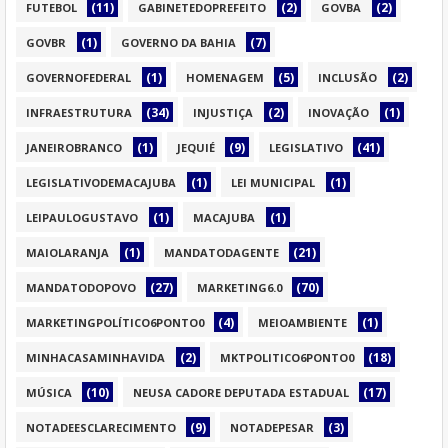
(11)
(2)
(2)
FUTEBOL
GABINETEDOPREFEITO
GOVBA
(1)
(7)
GOVBR
GOVERNO DA BAHIA
(1)
(5)
(2)
GOVERNOFEDERAL
HOMENAGEM
INCLUSÃO
(34)
(2)
(1)
INFRAESTRUTURA
INJUSTIÇA
INOVAÇÃO
(1)
(9)
(41)
JANEIROBRANCO
JEQUIÉ
LEGISLATIVO
(1)
(1)
LEGISLATIVODEMACAJUBA
LEI MUNICIPAL
(1)
(1)
LEIPAULOGUSTAVO
MACAJUBA
(1)
(21)
MAIOLARANJA
MANDATODAGENTE
(27)
(70)
MANDATODOPOVO
MARKETING6.0
(4)
(1)
MARKETINGPOLÍTICO6PONTO0
MEIOAMBIENTE
(2)
(18)
MINHACASAMINHAVIDA
MKTPOLITICO6PONTO0
(10)
(17)
MÚSICA
NEUSA CADORE DEPUTADA ESTADUAL
(9)
(3)
NOTADEESCLARECIMENTO
NOTADEPESAR