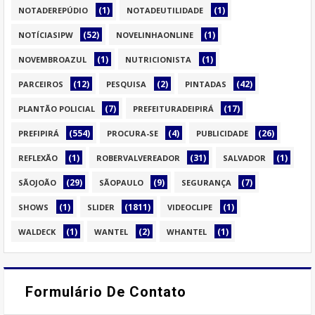
(1)
(1)
NOTADEREPÚDIO
NOTADEUTILIDADE
(52)
(1)
NOTÍCIASIPW
NOVELINHAONLINE
(1)
(1)
NOVEMBROAZUL
NUTRICIONISTA
(12)
(2)
(42)
PARCEIROS
PESQUISA
PINTADAS
(7)
(17)
PLANTÃO POLICIAL
PREFEITURADEIPIRÁ
(554)
(4)
(26)
PREFIPIRÁ
PROCURA-SE
PUBLICIDADE
(1)
(31)
(1)
REFLEXÃO
ROBERVALVEREADOR
SALVADOR
(29)
(9)
(7)
SÃOJOÃO
SÃOPAULO
SEGURANÇA
(1)
(1811)
(1)
SHOWS
SLIDER
VIDEOCLIPE
(1)
(2)
(1)
WALDECK
WANTEL
WHANTEL
Formulário De Contato