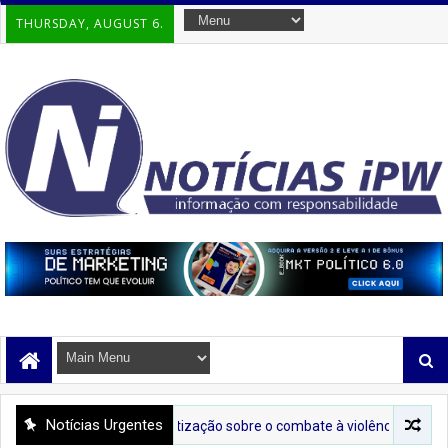
THURSDAY, AUGUST 6.
Notícias Urgentes
 leva conscientização sobre o combate à violência contra a mulher ao C