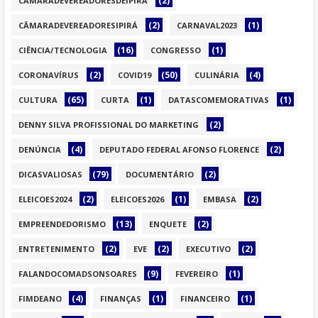
(2)
CAMARADEVEREADORESDEIPIRÁ
(2)
(1)
CÂMARADEVEREADORESIPIRÁ
CARNAVAL2023
(16)
(1)
CIÊNCIA/TECNOLOGIA
CONGRESSO
(2)
(50)
(4)
CORONAVÍRUS
COVID19
CULINÁRIA
(65)
(1)
(1)
CULTURA
CURTA
DATASCOMEMORATIVAS
(2)
DENNY SILVA PROFISSIONAL DO MARKETING
(4)
(2)
DENÚNCIA
DEPUTADO FEDERAL AFONSO FLORENCE
(79)
(2)
DICASVALIOSAS
DOCUMENTÁRIO
(2)
(1)
(2)
ELEICOES2024
ELEICOES2026
EMBASA
(13)
(2)
EMPREENDEDORISMO
ENQUETE
(2)
(2)
(2)
ENTRETENIMENTO
EVE
EXECUTIVO
(9)
(1)
FALANDOCOMADSONSOARES
FEVEREIRO
(4)
(1)
(1)
FIMDEANO
FINANÇAS
FINANCEIRO