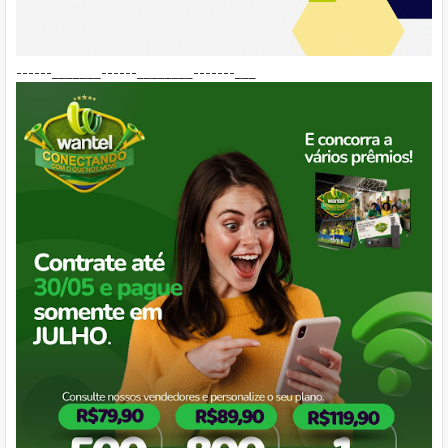
------_______------________-------___