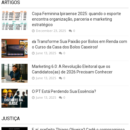
ARTIGOS
Copa Feminina Ipiraense 2025: quando o esporte
encontra organização, parceria e marketing
estratégico
December 23, 2025
0
🍰 Transforme Sua Paixão por Bolos em Renda com
o Curso da Casa dos Bolos Caseiros!
June 13, 2025
0
Marketing 6.0: A Revolução Eleitoral que os
Candidatos(as) de 2026 Precisam Conhecer
June 13, 2025
0
O PT Está Perdendo Sua Essência?
June 13, 2025
0
JUSTIÇA
E aí, prefeito Thiago Oliveira? Cadê o compromisso