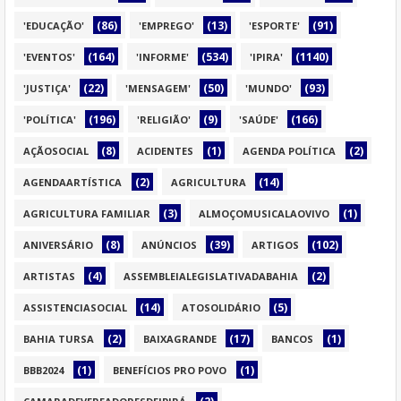
(86)
(13)
(91)
'EDUCAÇÃO'
'EMPREGO'
'ESPORTE'
(164)
(534)
(1140)
'EVENTOS'
'INFORME'
'IPIRA'
(22)
(50)
(93)
'JUSTIÇA'
'MENSAGEM'
'MUNDO'
(196)
(9)
(166)
'POLÍTICA'
'RELIGIÃO'
'SAÚDE'
(8)
(1)
(2)
AÇÃOSOCIAL
ACIDENTES
AGENDA POLÍTICA
(2)
(14)
AGENDAARTÍSTICA
AGRICULTURA
(3)
(1)
AGRICULTURA FAMILIAR
ALMOÇOMUSICALAOVIVO
(8)
(39)
(102)
ANIVERSÁRIO
ANÚNCIOS
ARTIGOS
(4)
(2)
ARTISTAS
ASSEMBLEIALEGISLATIVADABAHIA
(14)
(5)
ASSISTENCIASOCIAL
ATOSOLIDÁRIO
(2)
(17)
(1)
BAHIA TURSA
BAIXAGRANDE
BANCOS
(1)
(1)
BBB2024
BENEFÍCIOS PRO POVO