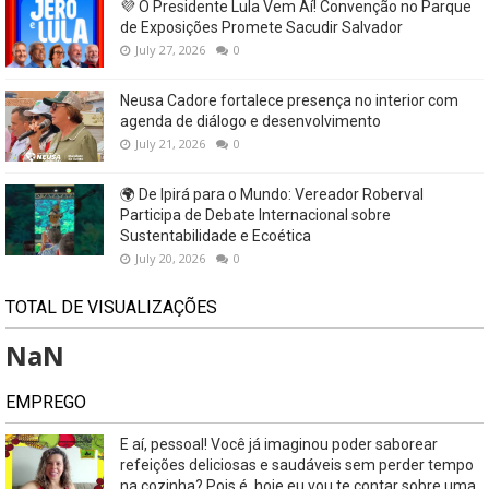
💜 O Presidente Lula Vem Aí! Convenção no Parque
de Exposições Promete Sacudir Salvador
July 27, 2026
0
Neusa Cadore fortalece presença no interior com
agenda de diálogo e desenvolvimento
July 21, 2026
0
🌍 De Ipirá para o Mundo: Vereador Roberval
Participa de Debate Internacional sobre
Sustentabilidade e Ecoética
July 20, 2026
0
TOTAL DE VISUALIZAÇÕES
NaN
EMPREGO
E aí, pessoal! Você já imaginou poder saborear
refeições deliciosas e saudáveis ​​sem perder tempo
na cozinha? Pois é, hoje eu vou te contar sobre uma