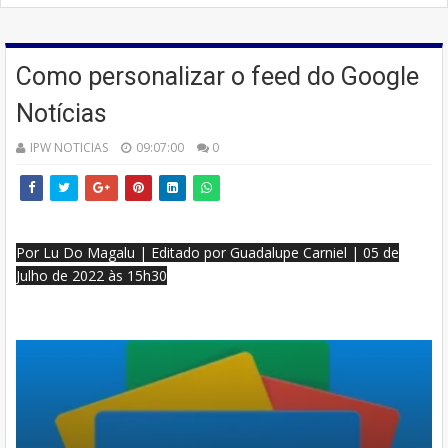
Como personalizar o feed do Google
Notícias
IPW NOTICIAS
09:07:00
0
Por
Lu Do Magalu
| Editado por
Guadalupe Carniel
| 05 de
Julho de 2022 às 15h30