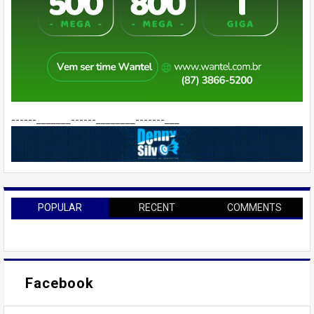
------_______------________-------___
POPULAR
RECENT
COMMENTS
Facebook