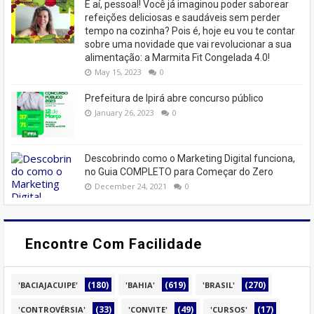
E aí, pessoal! Você já imaginou poder saborear
refeições deliciosas e saudáveis ​​sem perder
tempo na cozinha? Pois é, hoje eu vou te contar
sobre uma novidade que vai revolucionar a sua
alimentação: a Marmita Fit Congelada 4.0!
May 15, 2023
0
Prefeitura de Ipirá abre concurso público
January 26, 2023
0
Descobrindo como o Marketing Digital funciona,
no Guia COMPLETO para Começar do Zero
December 24, 2021
0
Encontre Com Facilidade
(180)
(619)
(270)
'BACIAJACUIPE'
'BAHIA'
'BRASIL'
(33)
(49)
(17)
'CONTROVÉRSIA'
'CONVITE'
'CURSOS'