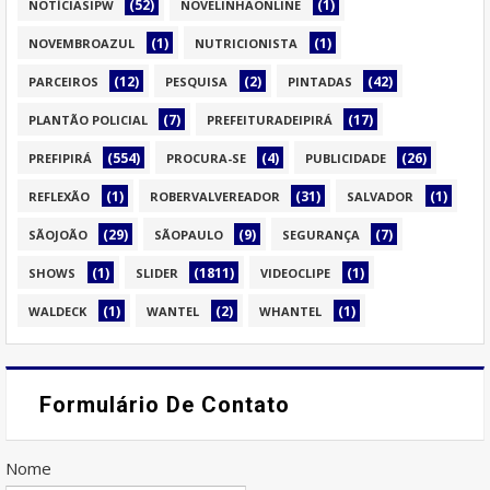
(52)
(1)
NOTÍCIASIPW
NOVELINHAONLINE
(1)
(1)
NOVEMBROAZUL
NUTRICIONISTA
(12)
(2)
(42)
PARCEIROS
PESQUISA
PINTADAS
(7)
(17)
PLANTÃO POLICIAL
PREFEITURADEIPIRÁ
(554)
(4)
(26)
PREFIPIRÁ
PROCURA-SE
PUBLICIDADE
(1)
(31)
(1)
REFLEXÃO
ROBERVALVEREADOR
SALVADOR
(29)
(9)
(7)
SÃOJOÃO
SÃOPAULO
SEGURANÇA
(1)
(1811)
(1)
SHOWS
SLIDER
VIDEOCLIPE
(1)
(2)
(1)
WALDECK
WANTEL
WHANTEL
Formulário De Contato
Nome