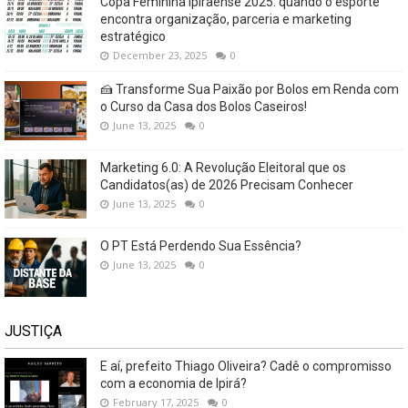
Copa Feminina Ipiraense 2025: quando o esporte
encontra organização, parceria e marketing
estratégico
December 23, 2025
0
🍰 Transforme Sua Paixão por Bolos em Renda com
o Curso da Casa dos Bolos Caseiros!
June 13, 2025
0
Marketing 6.0: A Revolução Eleitoral que os
Candidatos(as) de 2026 Precisam Conhecer
June 13, 2025
0
O PT Está Perdendo Sua Essência?
June 13, 2025
0
JUSTIÇA
E aí, prefeito Thiago Oliveira? Cadê o compromisso
com a economia de Ipirá?
February 17, 2025
0