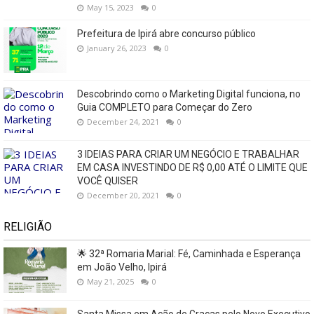
May 15, 2023
0
Prefeitura de Ipirá abre concurso público
January 26, 2023
0
Descobrindo como o Marketing Digital funciona, no
Guia COMPLETO para Começar do Zero
December 24, 2021
0
3 IDEIAS PARA CRIAR UM NEGÓCIO E TRABALHAR
EM CASA INVESTINDO DE R$ 0,00 ATÉ O LIMITE QUE
VOCÊ QUISER
December 20, 2021
0
RELIGIÃO
🌟 32ª Romaria Marial: Fé, Caminhada e Esperança
em João Velho, Ipirá
May 21, 2025
0
Santa Missa em Ação de Graças pelo Novo Executivo