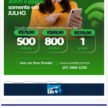
------_______------________-------___