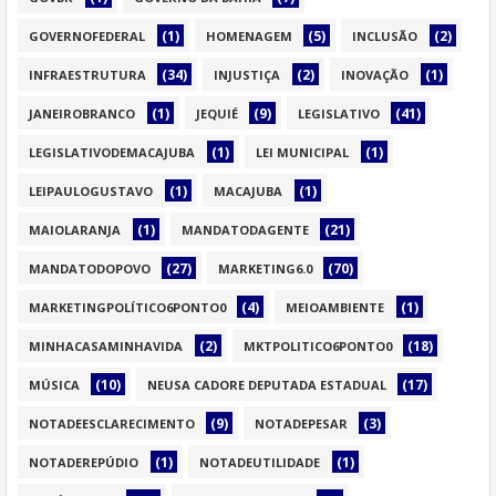
(1)
(5)
(2)
GOVERNOFEDERAL
HOMENAGEM
INCLUSÃO
(34)
(2)
(1)
INFRAESTRUTURA
INJUSTIÇA
INOVAÇÃO
(1)
(9)
(41)
JANEIROBRANCO
JEQUIÉ
LEGISLATIVO
(1)
(1)
LEGISLATIVODEMACAJUBA
LEI MUNICIPAL
(1)
(1)
LEIPAULOGUSTAVO
MACAJUBA
(1)
(21)
MAIOLARANJA
MANDATODAGENTE
(27)
(70)
MANDATODOPOVO
MARKETING6.0
(4)
(1)
MARKETINGPOLÍTICO6PONTO0
MEIOAMBIENTE
(2)
(18)
MINHACASAMINHAVIDA
MKTPOLITICO6PONTO0
(10)
(17)
MÚSICA
NEUSA CADORE DEPUTADA ESTADUAL
(9)
(3)
NOTADEESCLARECIMENTO
NOTADEPESAR
(1)
(1)
NOTADEREPÚDIO
NOTADEUTILIDADE