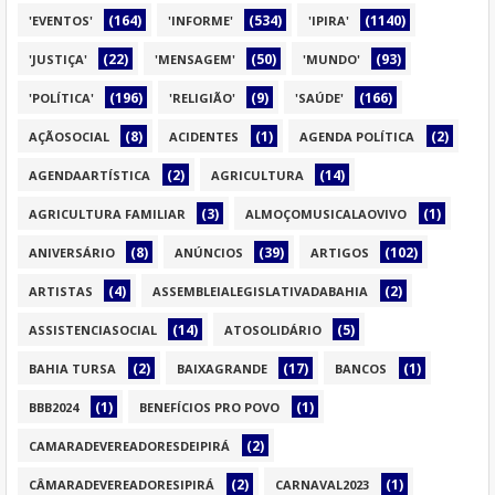
(164)
(534)
(1140)
'EVENTOS'
'INFORME'
'IPIRA'
(22)
(50)
(93)
'JUSTIÇA'
'MENSAGEM'
'MUNDO'
(196)
(9)
(166)
'POLÍTICA'
'RELIGIÃO'
'SAÚDE'
(8)
(1)
(2)
AÇÃOSOCIAL
ACIDENTES
AGENDA POLÍTICA
(2)
(14)
AGENDAARTÍSTICA
AGRICULTURA
(3)
(1)
AGRICULTURA FAMILIAR
ALMOÇOMUSICALAOVIVO
(8)
(39)
(102)
ANIVERSÁRIO
ANÚNCIOS
ARTIGOS
(4)
(2)
ARTISTAS
ASSEMBLEIALEGISLATIVADABAHIA
(14)
(5)
ASSISTENCIASOCIAL
ATOSOLIDÁRIO
(2)
(17)
(1)
BAHIA TURSA
BAIXAGRANDE
BANCOS
(1)
(1)
BBB2024
BENEFÍCIOS PRO POVO
(2)
CAMARADEVEREADORESDEIPIRÁ
(2)
(1)
CÂMARADEVEREADORESIPIRÁ
CARNAVAL2023