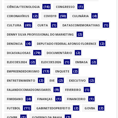
(16)
(1)
CIÊNCIA/TECNOLOGIA
CONGRESSO
(2)
(50)
(4)
CORONAVÍRUS
COVID19
CULINÁRIA
(65)
(1)
(1)
CULTURA
CURTA
DATASCOMEMORATIVAS
(2)
DENNY SILVA PROFISSIONAL DO MARKETING
(4)
(2)
DENÚNCIA
DEPUTADO FEDERAL AFONSO FLORENCE
(79)
(2)
DICASVALIOSAS
DOCUMENTÁRIO
(2)
(1)
(2)
ELEICOES2024
ELEICOES2026
EMBASA
(13)
(2)
EMPREENDEDORISMO
ENQUETE
(2)
(2)
(2)
ENTRETENIMENTO
EVE
EXECUTIVO
(9)
(1)
FALANDOCOMADSONSOARES
FEVEREIRO
(4)
(1)
(1)
FIMDEANO
FINANÇAS
FINANCEIRO
(11)
(2)
(2)
FUTEBOL
GABINETEDOPREFEITO
GOVBA
(1)
(7)
GOVBR
GOVERNO DA BAHIA