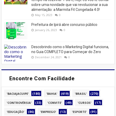
sobre uma novidade que vai revolucionar a sua
alimentação: a Marmita Fit Congelada 4.0!
May 15, 2023
0
Prefeitura de Ipirá abre concurso público
January 26, 2023
0
Descobrindo como o Marketing Digital funciona,
no Guia COMPLETO para Começar do Zero
December 24, 2021
0
Encontre Com Facilidade
(180)
(619)
(270)
'BACIAJACUIPE'
'BAHIA'
'BRASIL'
(33)
(49)
(17)
'CONTROVÉRSIA'
'CONVITE'
'CURSOS'
(86)
(13)
(91)
'EDUCAÇÃO'
'EMPREGO'
'ESPORTE'