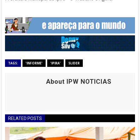
TAGS:
'INFORME'
'IPIRA'
SLIDER
About IPW NOTICIAS
RELATED POSTS