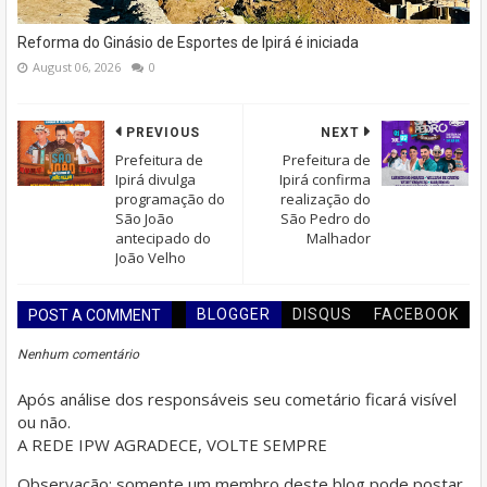
Reforma do Ginásio de Esportes de Ipirá é iniciada
August 06, 2026
0
PREVIOUS
NEXT
Prefeitura de
Prefeitura de
Ipirá divulga
Ipirá confirma
programação do
realização do
São João
São Pedro do
antecipado do
Malhador
João Velho
BLOGGER
DISQUS
FACEBOOK
POST A COMMENT
Nenhum comentário
Após análise dos responsáveis seu cometário ficará visível
ou não.
A REDE IPW AGRADECE, VOLTE SEMPRE
Observação: somente um membro deste blog pode postar