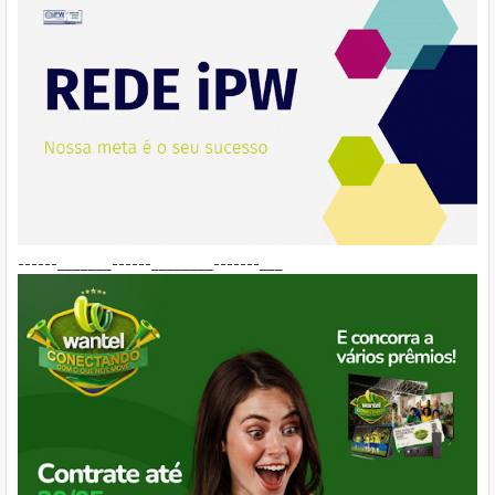
------_______------________-------___