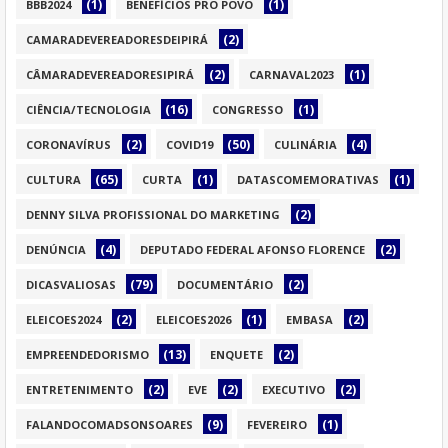
(1)
(1)
BBB2024
BENEFÍCIOS PRO POVO
(2)
CAMARADEVEREADORESDEIPIRÁ
(2)
(1)
CÂMARADEVEREADORESIPIRÁ
CARNAVAL2023
(16)
(1)
CIÊNCIA/TECNOLOGIA
CONGRESSO
(2)
(50)
(4)
CORONAVÍRUS
COVID19
CULINÁRIA
(65)
(1)
(1)
CULTURA
CURTA
DATASCOMEMORATIVAS
(2)
DENNY SILVA PROFISSIONAL DO MARKETING
(4)
(2)
DENÚNCIA
DEPUTADO FEDERAL AFONSO FLORENCE
(79)
(2)
DICASVALIOSAS
DOCUMENTÁRIO
(2)
(1)
(2)
ELEICOES2024
ELEICOES2026
EMBASA
(13)
(2)
EMPREENDEDORISMO
ENQUETE
(2)
(2)
(2)
ENTRETENIMENTO
EVE
EXECUTIVO
(9)
(1)
FALANDOCOMADSONSOARES
FEVEREIRO