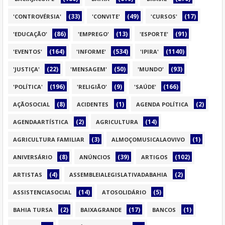
(33)
(49)
(17)
'CONTROVÉRSIA'
'CONVITE'
'CURSOS'
(86)
(13)
(91)
'EDUCAÇÃO'
'EMPREGO'
'ESPORTE'
(164)
(534)
(1140)
'EVENTOS'
'INFORME'
'IPIRA'
(22)
(50)
(93)
'JUSTIÇA'
'MENSAGEM'
'MUNDO'
(196)
(9)
(166)
'POLÍTICA'
'RELIGIÃO'
'SAÚDE'
(8)
(1)
(2)
AÇÃOSOCIAL
ACIDENTES
AGENDA POLÍTICA
(2)
(14)
AGENDAARTÍSTICA
AGRICULTURA
(3)
(1)
AGRICULTURA FAMILIAR
ALMOÇOMUSICALAOVIVO
(8)
(39)
(102)
ANIVERSÁRIO
ANÚNCIOS
ARTIGOS
(4)
(2)
ARTISTAS
ASSEMBLEIALEGISLATIVADABAHIA
(14)
(5)
ASSISTENCIASOCIAL
ATOSOLIDÁRIO
(2)
(17)
(1)
BAHIA TURSA
BAIXAGRANDE
BANCOS