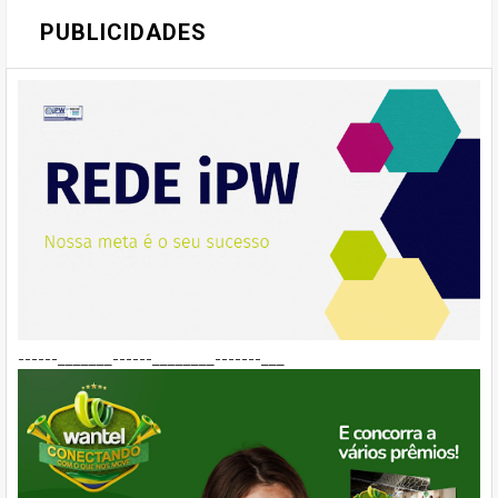
PUBLICIDADES
------_______------________-------___