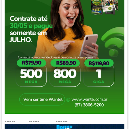
------_______------________-------___