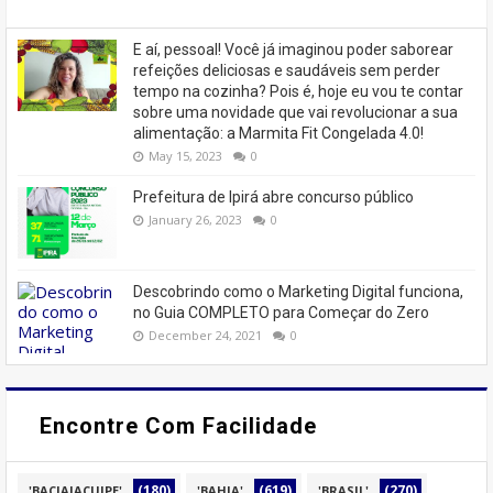
E aí, pessoal! Você já imaginou poder saborear
refeições deliciosas e saudáveis ​​sem perder
tempo na cozinha? Pois é, hoje eu vou te contar
sobre uma novidade que vai revolucionar a sua
alimentação: a Marmita Fit Congelada 4.0!
May 15, 2023
0
Prefeitura de Ipirá abre concurso público
January 26, 2023
0
Descobrindo como o Marketing Digital funciona,
no Guia COMPLETO para Começar do Zero
December 24, 2021
0
Encontre Com Facilidade
(180)
(619)
(270)
'BACIAJACUIPE'
'BAHIA'
'BRASIL'