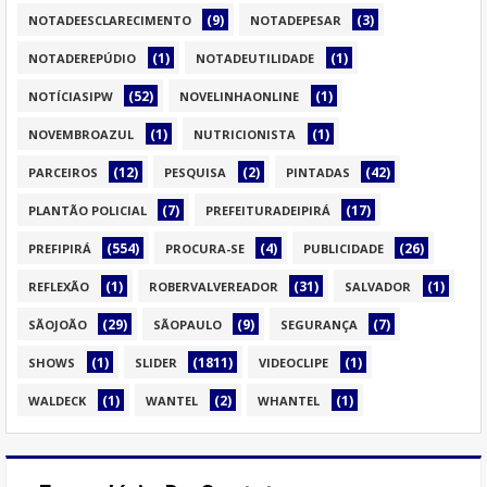
(9)
(3)
NOTADEESCLARECIMENTO
NOTADEPESAR
(1)
(1)
NOTADEREPÚDIO
NOTADEUTILIDADE
(52)
(1)
NOTÍCIASIPW
NOVELINHAONLINE
(1)
(1)
NOVEMBROAZUL
NUTRICIONISTA
(12)
(2)
(42)
PARCEIROS
PESQUISA
PINTADAS
(7)
(17)
PLANTÃO POLICIAL
PREFEITURADEIPIRÁ
(554)
(4)
(26)
PREFIPIRÁ
PROCURA-SE
PUBLICIDADE
(1)
(31)
(1)
REFLEXÃO
ROBERVALVEREADOR
SALVADOR
(29)
(9)
(7)
SÃOJOÃO
SÃOPAULO
SEGURANÇA
(1)
(1811)
(1)
SHOWS
SLIDER
VIDEOCLIPE
(1)
(2)
(1)
WALDECK
WANTEL
WHANTEL