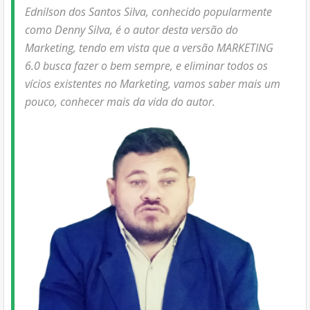
Ednilson dos Santos Silva, conhecido popularmente
como Denny Silva, é o autor desta versão do
Marketing, tendo em vista que a versão MARKETING
6.0 busca fazer o bem sempre, e eliminar todos os
vícios existentes no Marketing, vamos saber mais um
pouco, conhecer mais da vida do autor.