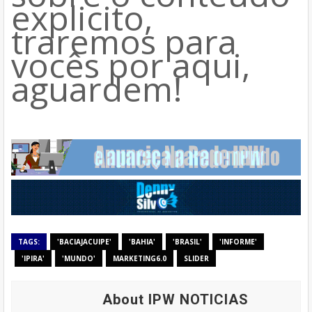
explicito,
traremos para
vocês por aqui,
aguardem!
TAGS:
'BACIAJACUIPE'
'BAHIA'
'BRASIL'
'INFORME'
'IPIRA'
'MUNDO'
MARKETING6.0
SLIDER
About IPW NOTICIAS