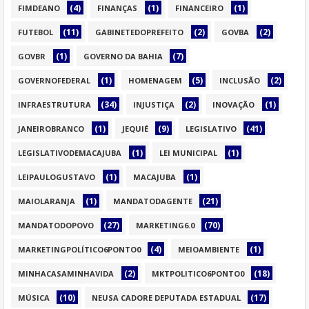
(4)
(1)
(1)
FIMDEANO
FINANÇAS
FINANCEIRO
(11)
(2)
(2)
FUTEBOL
GABINETEDOPREFEITO
GOVBA
(1)
(7)
GOVBR
GOVERNO DA BAHIA
(1)
(5)
(2)
GOVERNOFEDERAL
HOMENAGEM
INCLUSÃO
(34)
(2)
(1)
INFRAESTRUTURA
INJUSTIÇA
INOVAÇÃO
(1)
(9)
(41)
JANEIROBRANCO
JEQUIÉ
LEGISLATIVO
(1)
(1)
LEGISLATIVODEMACAJUBA
LEI MUNICIPAL
(1)
(1)
LEIPAULOGUSTAVO
MACAJUBA
(1)
(21)
MAIOLARANJA
MANDATODAGENTE
(27)
(70)
MANDATODOPOVO
MARKETING6.0
(4)
(1)
MARKETINGPOLÍTICO6PONTO0
MEIOAMBIENTE
(2)
(18)
MINHACASAMINHAVIDA
MKTPOLITICO6PONTO0
(10)
(17)
MÚSICA
NEUSA CADORE DEPUTADA ESTADUAL