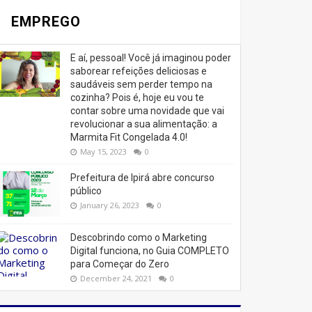
EMPREGO
E aí, pessoal! Você já imaginou poder
saborear refeições deliciosas e
saudáveis ​​sem perder tempo na
cozinha? Pois é, hoje eu vou te
contar sobre uma novidade que vai
revolucionar a sua alimentação: a
Marmita Fit Congelada 4.0!
May 15, 2023
0
Prefeitura de Ipirá abre concurso
público
January 26, 2023
0
Descobrindo como o Marketing
Digital funciona, no Guia COMPLETO
para Começar do Zero
December 24, 2021
0