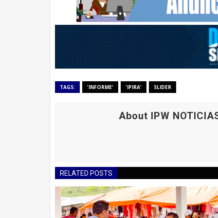
TAGS:
'INFORME'
'IPIRA'
SLIDER
About IPW NOTICIA
RELATED POSTS