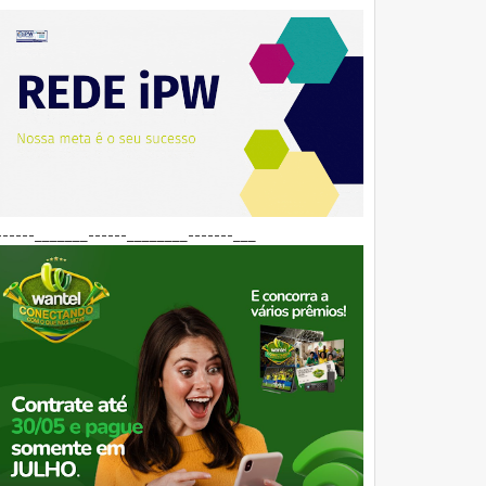
------_______------________-------___