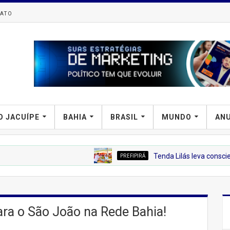
ATO
O JACUÍPE
BAHIA
BRASIL
MUNDO
AN
PREFIPIRÁ
Tenda Lilás leva conscientização sobr
para o São João na Rede Bahia!