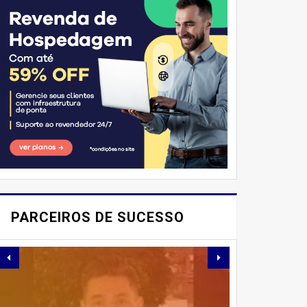
E AÍ, PESSOAL! VOCÊ JÁ
IMAGINOU PODER
PARCEIROS DE SUCESSO
SABOREAR REFEIÇÕES
DELICIOSAS E
SAUDÁVEIS ​​SEM PERDER