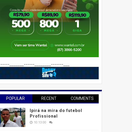
------_______------________-------___
POPULAR
RECENT
COMMENTS
Ipirá na mira do futebol
Profissional
10:13:00