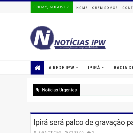
FRIDAY, AUGUST 7.
HOME
QUEM SOMOS
CONT
A REDE IPW
IPIRÁ
BACIA D
Notícias Urgentes
Ipirá será palco de gravação 
IPW NOTICIAS
07:38:00
0