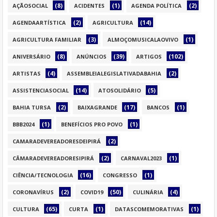
(8)
(1)
(2)
AÇÃOSOCIAL
ACIDENTES
AGENDA POLÍTICA
(2)
(14)
AGENDAARTÍSTICA
AGRICULTURA
(3)
(1)
AGRICULTURA FAMILIAR
ALMOÇOMUSICALAOVIVO
(8)
(39)
(102)
ANIVERSÁRIO
ANÚNCIOS
ARTIGOS
(4)
(2)
ARTISTAS
ASSEMBLEIALEGISLATIVADABAHIA
(14)
(5)
ASSISTENCIASOCIAL
ATOSOLIDÁRIO
(2)
(17)
(1)
BAHIA TURSA
BAIXAGRANDE
BANCOS
(1)
(1)
BBB2024
BENEFÍCIOS PRO POVO
(2)
CAMARADEVEREADORESDEIPIRÁ
(2)
(1)
CÂMARADEVEREADORESIPIRÁ
CARNAVAL2023
(16)
(1)
CIÊNCIA/TECNOLOGIA
CONGRESSO
(2)
(50)
(4)
CORONAVÍRUS
COVID19
CULINÁRIA
(65)
(1)
(1)
CULTURA
CURTA
DATASCOMEMORATIVAS