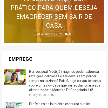
POR BOLOS EM RENDA COM O
PRÁTICO PARA QUEM DESEJA
DESDE AS BASES ATÉ AS
ESTRATÉGIAS AVANÇADAS DE
🚨 ÚLTIMAS VAGAS EM IPIRÁ!
CURSO DA CASA DOS BOLOS
PROGRAMA AVANÇADO DE
EMAGRECER SEM SAIR DE
TREINAMENTO DA MEMÓRIA
MARKETING 6.0.
CASEIROS!
CASA
🚨
February 23, 2026
August 10, 2025
June 13, 2025
June 07, 2023
July 07, 2023
0
0
0
0
0
EMPREGO
E aí, pessoal! Você já imaginou poder saborear
refeições deliciosas e saudáveis ​​sem perder
tempo na cozinha? Pois é, hoje eu vou te contar
sobre uma novidade que vai revolucionar a sua
alimentação: a Marmita Fit Congelada 4.0!
May 15, 2023
0
Prefeitura de Ipirá abre concurso público