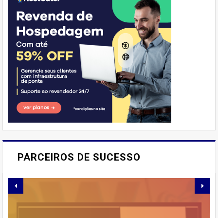
E AÍ, PESSOAL! VOCÊ JÁ
IMAGINOU PODER SABOREAR
PARCEIROS DE SUCESSO
REFEIÇÕES DELICIOSAS E
SAUDÁVEIS ​​SEM PERDER
TEMPO NA COZINHA? POIS É,
E-BOOK MARKETING POLÍTICO
HOJE EU VOU TE CONTAR