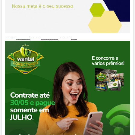
------_______------________-------___