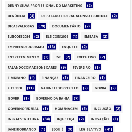
(2)
DENNY SILVA PROFISSIONAL DO MARKETING
(4)
(2)
DENÚNCIA
DEPUTADO FEDERAL AFONSO FLORENCE
(79)
(2)
DICASVALIOSAS
DOCUMENTÁRIO
(2)
(1)
(2)
ELEICOES2024
ELEICOES2026
EMBASA
(13)
(2)
EMPREENDEDORISMO
ENQUETE
(2)
(2)
(2)
ENTRETENIMENTO
EVE
EXECUTIVO
(9)
(1)
FALANDOCOMADSONSOARES
FEVEREIRO
(4)
(1)
(1)
FIMDEANO
FINANÇAS
FINANCEIRO
(11)
(2)
(2)
FUTEBOL
GABINETEDOPREFEITO
GOVBA
(1)
(7)
GOVBR
GOVERNO DA BAHIA
(1)
(5)
(2)
GOVERNOFEDERAL
HOMENAGEM
INCLUSÃO
(34)
(2)
(1)
INFRAESTRUTURA
INJUSTIÇA
INOVAÇÃO
(1)
(9)
(41)
JANEIROBRANCO
JEQUIÉ
LEGISLATIVO