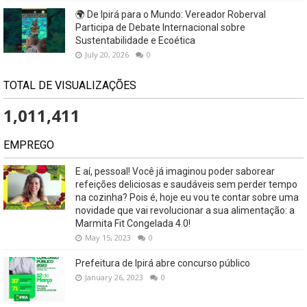
🌍 De Ipirá para o Mundo: Vereador Roberval
Participa de Debate Internacional sobre
Sustentabilidade e Ecoética
July 20, 2026
0
TOTAL DE VISUALIZAÇÕES
1,011,411
EMPREGO
E aí, pessoal! Você já imaginou poder saborear
refeições deliciosas e saudáveis ​​sem perder tempo
na cozinha? Pois é, hoje eu vou te contar sobre uma
novidade que vai revolucionar a sua alimentação: a
Marmita Fit Congelada 4.0!
May 15, 2023
0
Prefeitura de Ipirá abre concurso público
January 26, 2023
0