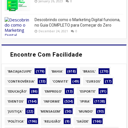
January 26, 2023
0
Descobrindo como o Marketing Digital funciona,
no Guia COMPLETO para Começar do Zero
December 24, 2021
0
Encontre Com Facilidade
(179)
(618)
(270)
'BACIAJACUIPE'
'BAHIA'
'BRASIL'
(33)
(49)
(17)
'CONTROVÉRSIA'
'CONVITE'
'CURSOS'
(86)
(13)
(91)
'EDUCAÇÃO'
'EMPREGO'
'ESPORTE'
(164)
(534)
(1138)
'EVENTOS'
'INFORME'
'IPIRA'
(22)
(50)
(93)
'JUSTIÇA'
'MENSAGEM'
'MUNDO'
(196)
(9)
(166)
'POLÍTICA'
'RELIGIÃO'
'SAÚDE'