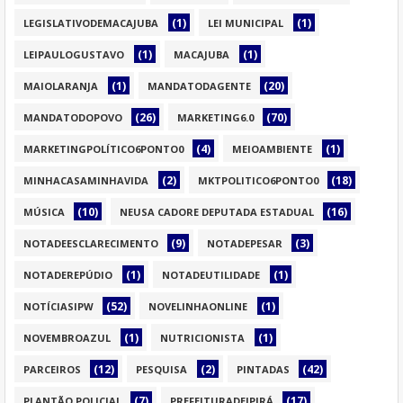
(1)
(1)
LEGISLATIVODEMACAJUBA
LEI MUNICIPAL
(1)
(1)
LEIPAULOGUSTAVO
MACAJUBA
(1)
(20)
MAIOLARANJA
MANDATODAGENTE
(26)
(70)
MANDATODOPOVO
MARKETING6.0
(4)
(1)
MARKETINGPOLÍTICO6PONTO0
MEIOAMBIENTE
(2)
(18)
MINHACASAMINHAVIDA
MKTPOLITICO6PONTO0
(10)
(16)
MÚSICA
NEUSA CADORE DEPUTADA ESTADUAL
(9)
(3)
NOTADEESCLARECIMENTO
NOTADEPESAR
(1)
(1)
NOTADEREPÚDIO
NOTADEUTILIDADE
(52)
(1)
NOTÍCIASIPW
NOVELINHAONLINE
(1)
(1)
NOVEMBROAZUL
NUTRICIONISTA
(12)
(2)
(42)
PARCEIROS
PESQUISA
PINTADAS
(7)
(17)
PLANTÃO POLICIAL
PREFEITURADEIPIRÁ