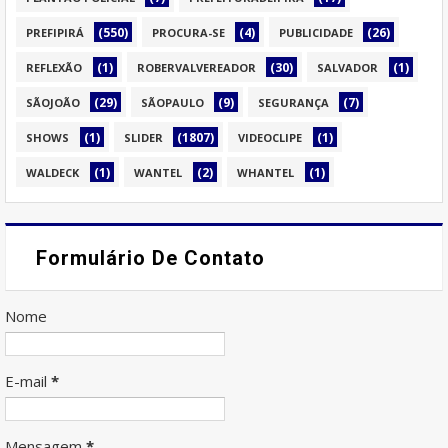
(550)
(4)
(26)
PREFIPIRÁ
PROCURA-SE
PUBLICIDADE
(1)
(30)
(1)
REFLEXÃO
ROBERVALVEREADOR
SALVADOR
(29)
(9)
(7)
SÃOJOÃO
SÃOPAULO
SEGURANÇA
(1)
(1807)
(1)
SHOWS
SLIDER
VIDEOCLIPE
(1)
(2)
(1)
WALDECK
WANTEL
WHANTEL
Formulário De Contato
Nome
E-mail
*
Mensagem
*