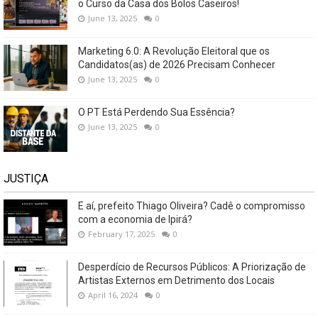
o Curso da Casa dos Bolos Caseiros!
June 13, 2025
0
Marketing 6.0: A Revolução Eleitoral que os
Candidatos(as) de 2026 Precisam Conhecer
June 13, 2025
0
O PT Está Perdendo Sua Essência?
June 13, 2025
0
JUSTIÇA
E aí, prefeito Thiago Oliveira? Cadê o compromisso
com a economia de Ipirá?
February 17, 2025
0
Desperdício de Recursos Públicos: A Priorização de
Artistas Externos em Detrimento dos Locais
April 16, 2024
0