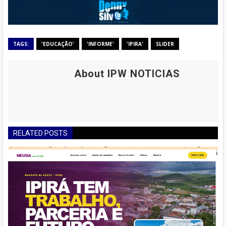
TAGS:
'EDUCAÇÃO'
'INFORME'
'IPIRA'
SLIDER
About IPW NOTICIAS
RELATED POSTS