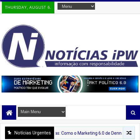
THURSDAY, AUGUST 6.
Notícias Urgentes
ira Final das Vendas: Como o Marketing 6.0 de Denny Silva Une o Melhor do