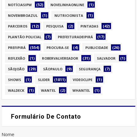
(52)
(1)
NOTÍCIASIPW
NOVELINHAONLINE
(1)
(1)
NOVEMBROAZUL
NUTRICIONISTA
(12)
(2)
(42)
PARCEIROS
PESQUISA
PINTADAS
(7)
(17)
PLANTÃO POLICIAL
PREFEITURADEIPIRÁ
(554)
(4)
(26)
PREFIPIRÁ
PROCURA-SE
PUBLICIDADE
(1)
(31)
(1)
REFLEXÃO
ROBERVALVEREADOR
SALVADOR
(29)
(9)
(7)
SÃOJOÃO
SÃOPAULO
SEGURANÇA
(1)
(1811)
(1)
SHOWS
SLIDER
VIDEOCLIPE
(1)
(2)
(1)
WALDECK
WANTEL
WHANTEL
Formulário De Contato
Nome