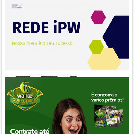
------_______------________-------___