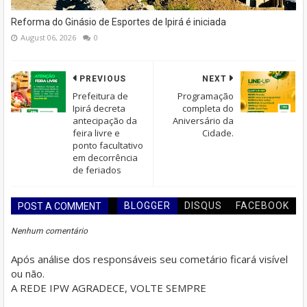
Reforma do Ginásio de Esportes de Ipirá é iniciada
August 06, 2026
0
PREVIOUS
NEXT
Prefeitura de
Programação
Ipirá decreta
completa do
antecipação da
Aniversário da
feira livre e
Cidade.
ponto facultativo
em decorrência
de feriados
BLOGGER
DISQUS
FACEBOOK
POST A COMMENT
Nenhum comentário
Após análise dos responsáveis seu cometário ficará visível
ou não.
A REDE IPW AGRADECE, VOLTE SEMPRE