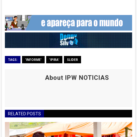
TAGS:
'INFORME'
'IPIRA'
SLIDER
About IPW NOTICIAS
RELATED POSTS