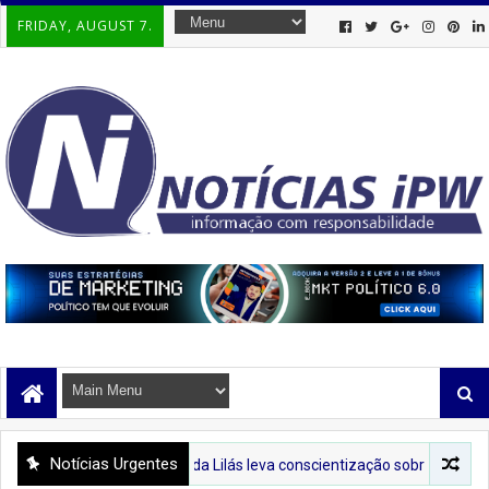
FRIDAY, AUGUST 7.
Notícias Urgentes
PREFIPIRÁ
Tenda Lilás leva conscientização sobre o combate à violênc