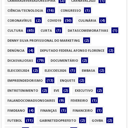
(2)
(1)
CÂMARADEVEREADORESIPIRÁ
CARNAVAL2023
(16)
(1)
CIÊNCIA/TECNOLOGIA
CONGRESSO
(2)
(50)
(4)
CORONAVÍRUS
COVID19
CULINÁRIA
(65)
(1)
(1)
CULTURA
CURTA
DATASCOMEMORATIVAS
(2)
DENNY SILVA PROFISSIONAL DO MARKETING
(4)
(2)
DENÚNCIA
DEPUTADO FEDERAL AFONSO FLORENCE
(79)
(2)
DICASVALIOSAS
DOCUMENTÁRIO
(2)
(1)
(2)
ELEICOES2024
ELEICOES2026
EMBASA
(13)
(2)
EMPREENDEDORISMO
ENQUETE
(2)
(2)
(2)
ENTRETENIMENTO
EVE
EXECUTIVO
(9)
(1)
FALANDOCOMADSONSOARES
FEVEREIRO
(4)
(1)
(1)
FIMDEANO
FINANÇAS
FINANCEIRO
(11)
(2)
(2)
FUTEBOL
GABINETEDOPREFEITO
GOVBA