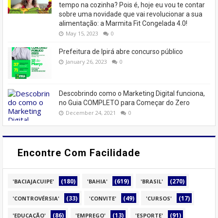
tempo na cozinha? Pois é, hoje eu vou te contar
sobre uma novidade que vai revolucionar a sua
alimentação: a Marmita Fit Congelada 4.0!
May 15, 2023
0
Prefeitura de Ipirá abre concurso público
January 26, 2023
0
Descobrindo como o Marketing Digital funciona,
no Guia COMPLETO para Começar do Zero
December 24, 2021
0
Encontre Com Facilidade
(180)
(619)
(270)
'BACIAJACUIPE'
'BAHIA'
'BRASIL'
(33)
(49)
(17)
'CONTROVÉRSIA'
'CONVITE'
'CURSOS'
(86)
(13)
(91)
'EDUCAÇÃO'
'EMPREGO'
'ESPORTE'