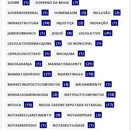
(1)
(7)
GOVBR
GOVERNO DA BAHIA
(1)
(5)
(2)
GOVERNOFEDERAL
HOMENAGEM
INCLUSÃO
(34)
(2)
(1)
INFRAESTRUTURA
INJUSTIÇA
INOVAÇÃO
(1)
(9)
(41)
JANEIROBRANCO
JEQUIÉ
LEGISLATIVO
(1)
(1)
LEGISLATIVODEMACAJUBA
LEI MUNICIPAL
(1)
(1)
LEIPAULOGUSTAVO
MACAJUBA
(1)
(21)
MAIOLARANJA
MANDATODAGENTE
(27)
(70)
MANDATODOPOVO
MARKETING6.0
(4)
(1)
MARKETINGPOLÍTICO6PONTO0
MEIOAMBIENTE
(2)
(18)
MINHACASAMINHAVIDA
MKTPOLITICO6PONTO0
(10)
(17)
MÚSICA
NEUSA CADORE DEPUTADA ESTADUAL
(9)
(3)
NOTADEESCLARECIMENTO
NOTADEPESAR
(1)
(1)
NOTADEREPÚDIO
NOTADEUTILIDADE