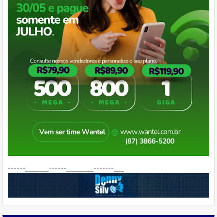
------_______------________-------___